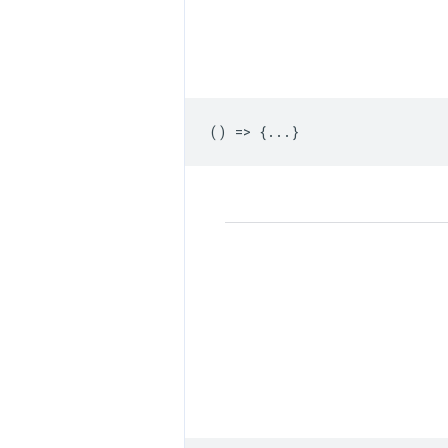
() => {...}