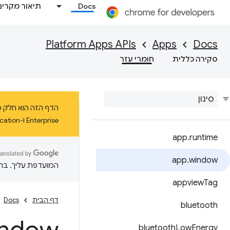
Docs
תיאור מקרים
Platform Apps APIs
Apps
Docs
סקירה כללית
חומרי עזר
Enterprise ו-Education ב-ChromeOS עד ינואר 2025 לפחות.
app
.
runtime
app
.
window
המועדפת עליך. בתרג
appview
Tag
דף הבית
Docs
bluetooth
bluetooth
Low
Energy