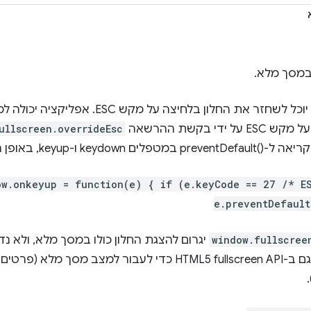
 במסך מלא.
המשתמש יוכל לשחזר את החלון בלחיצה על
ל ידי בקשת ההרשאה
ullscreen.overrideEsc
טפלים keydown ו-keyup, באופן הבא:
ow.onkeyup = function(e) { if (e.keyCode == 27 /* E
e.preventDefault
window.fullscree
יגרום להצגת החלון כולו במסך מלא, ולא
רטים נוספים זמינים במאמר בנושא
)