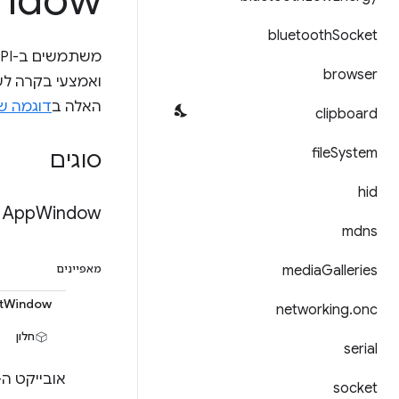
indow
bluetooth
Socket
משתמשים ב-API‏
browser
האלה ב
דוגמה ש
clipboard
file
System
סוגים
hid
App
Window
mdns
media
Galleries
מאפיינים
tWindow
networking
.
onc
חלון
serial
אובייקט ה-JavaScript ‏ 'window' עבור החלון המשני שנו
socket