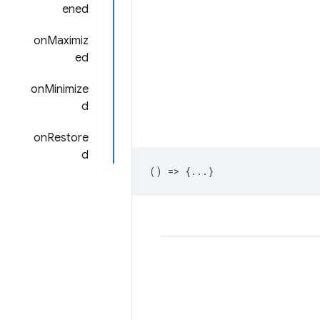
ened
onMaximiz
ed
onMinimize
d
onRestore
d
() => {...}