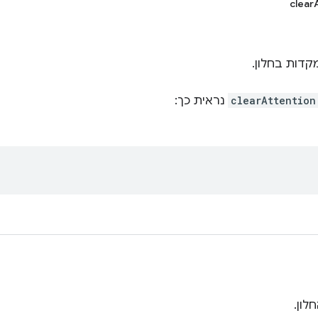
clear
קדות בחלון.
clearAttention
נראית כך:
לון.