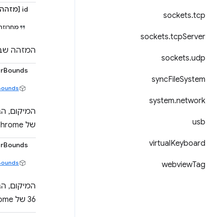
id [מזהה]
sockets
.
tcp
מחרוזת
sockets
.
tcp
Server
המזהה שבא
sockets
.
udp
erBounds
sync
File
System
Bounds
system
.
network
usb
של Chrome.
virtual
Keyboard
erBounds
Bounds
webview
Tag
המיקום, הג
36 של Chrome.