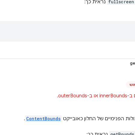
fullscreen
נראית כך:
ge
וש
outerBoun.
לות הפנימיים של החלון כאובייקט
ContentBounds
.
getBounds
נראית כך: