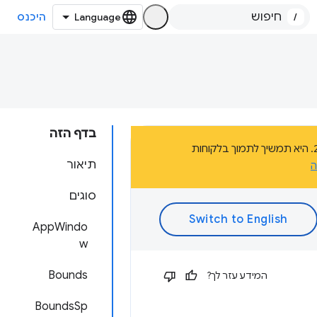
/
היכנס
בדף הזה
הדף הזה הוא חלק מהתיעוד של פלטפורמת אפליקציות Chrome, שהוצאה משימוש בשנת 2020. היא תמשיך לתמוך בלקוחות
תיאור
ה
סוגים
AppWindo
w
Bounds
המידע עזר לך?
BoundsSp