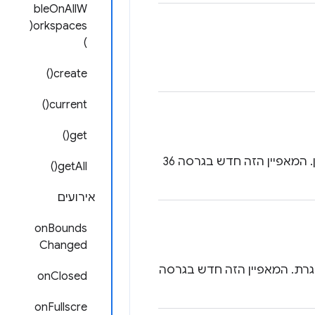
bleOnAllW
orkspaces(
)
create()
current()
get()
המיקום, הגודל והאילוצים של תוכן החלון, שלא כולל את הקישוטים של החלון. המאפיין הזה חדש בגרסה 36
getAll()
אירועים
onBounds
Changed
סגרת. המאפיין הזה חדש בגרסה
onClosed
onFullscre