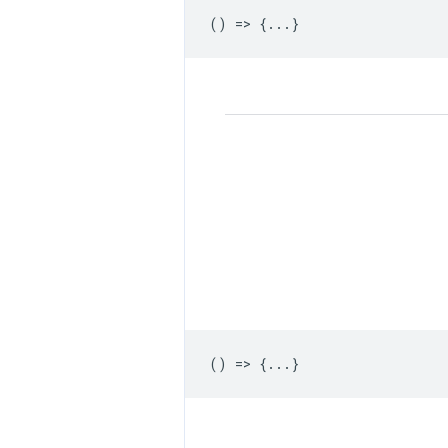
() => {...}
() => {...}