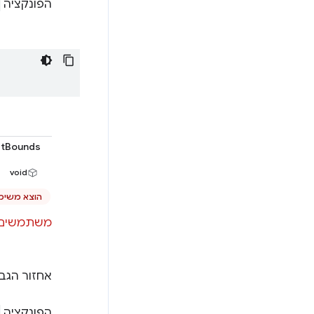
הפונקציה
tBounds
void
הוצא משימ
משתמשים ב-innerBounds או ב-ds
אחזור הגבו
הפונקציה