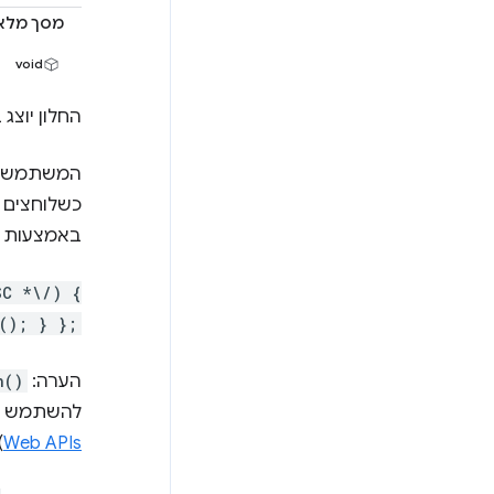
מסך מלא
void
החלון יוצג
כשלוחצים על מקש ESC ע
באמצעות קריאה ל-preventDefault()‎ במ
SC *\/) {
(); } };
הערה:
n()
להשתמש גם ב-HTML5 fullscreen API כדי לעבור למצב מסך מלא (פ
.
Web APIs