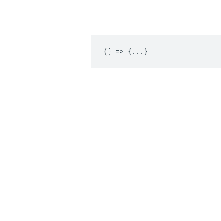
() => {...}