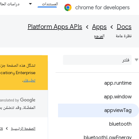
المستندات
دراسات الحال
Platform Apps APIs
Apps
Docs
نظرة عامة
المرجع
Enterprise وEducation على نظام التشغيل ChromeOS حتى كانون الثاني (يناير) 2025 على الأقل. اطّلِع على مزيد من المعلومات عن
تطبيقك
.
app
.
runtime
app
.
window
المفضّلة، وقد تتضمّن ب
appview
Tag
bluetooth
الصفحة الرئيسية
cs
bluetooth
Low
Energy