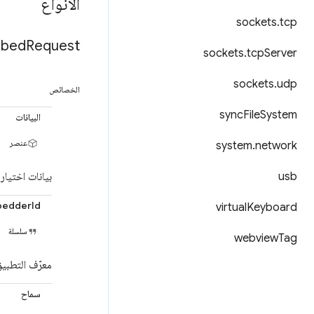
الأنواع
sockets
.
tcp
bed
Request
sockets
.
tcp
Server
sockets
.
udp
الخصائص
sync
File
System
البيانات
عنصر
system
.
network
usb
بيانات اختيار
edderId
virtual
Keyboard
سلسلة
webview
Tag
معرّف التطبي
سماح