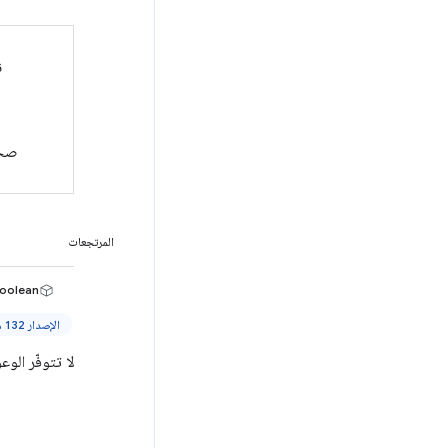
ن
صحي
المرتجعات
oolean>
الإصدار 132 من Chrome والإصدارات الأحدث
لا تتوفّر الوعود إلا في الإصدار Manifest V3 والإصدار