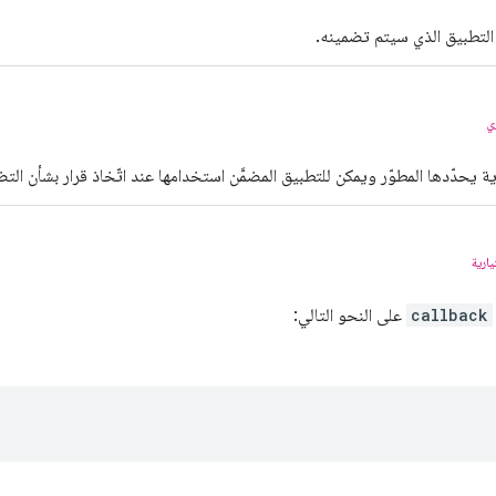
التطبيق الذي سيتم تضمينه.
ي
ية يحدّدها المطوّر ويمكن للتطبيق المضمَّن استخدامها عند اتّخاذ قرار بشأن الت
يارية
callback
على النحو التالي: