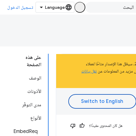
تسجيل الدخول
على هذه
تشكّل هذه الصفحة جزءًا من المستندات المتعلّقة بالنظام الأساسي لتطبيقات Chrome الذي تم إيقافه في عام 2020. سيظل هذا الإصدار متاحًا لعملاء
الصفحة
نقل بيانات
الوصف
الأذونات
مدى التوفّر
الأنواع
هل كان المحتوى مفيدًا؟
EmbedReq