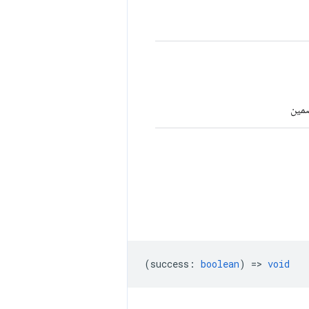
ضمين
(
success
:
boolean
) =>
void