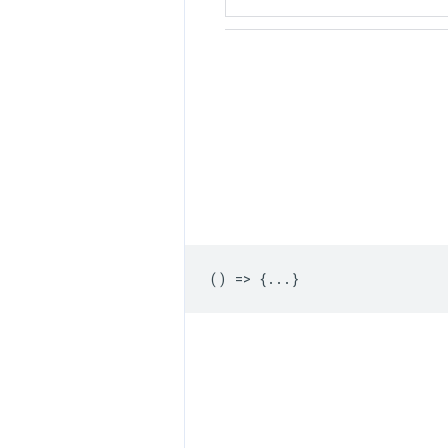
() => {...}