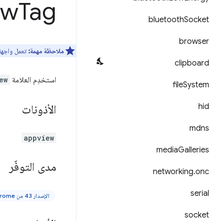
ew
Tag
bluetooth
Socket
browser
ملاحظة مهمة:
تعمل واجهة
clipboard
استخدِم العلامة
ew
file
System
hid
الأذونات
mdns
appview
media
Galleries
مدى التوفّر
networking
.
onc
serial
الإصدار 43 من Chrome أو الإصدارات الأحدث
socket