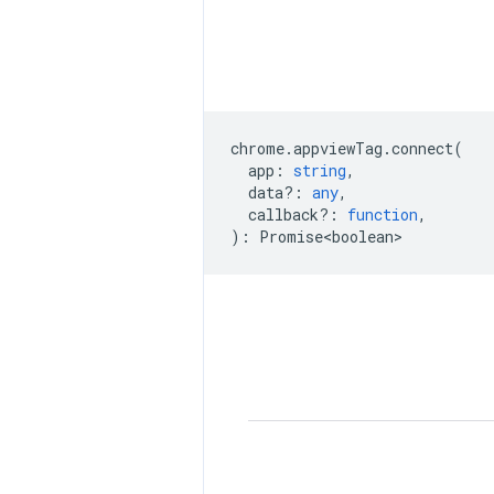
chrome
.
appviewTag
.
connect
(
app
:
string
,
data?
:
any
,
callback?
:
function
,
)
:
Promise<boolean>