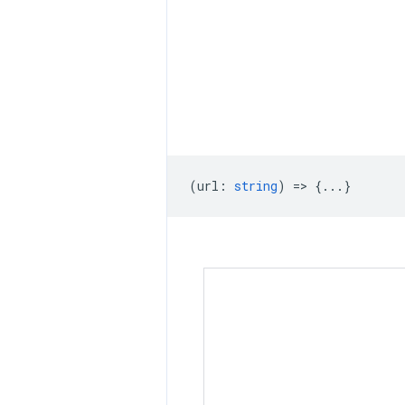
(
url
:
string
) => {...}