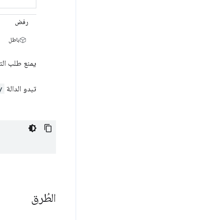
رفض
باطل
يمنع طلب الت
تبدو الدالة
y
الطُرق