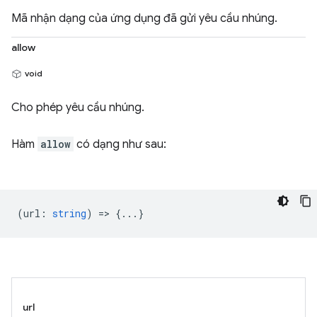
Mã nhận dạng của ứng dụng đã gửi yêu cầu nhúng.
allow
void
Cho phép yêu cầu nhúng.
Hàm
allow
có dạng như sau:
(
url
:
string
) => {...}
url