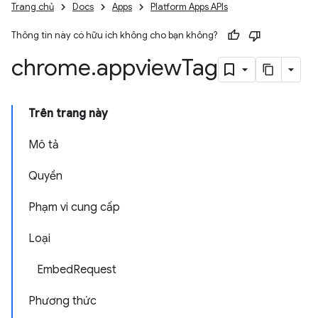
Trang chủ
Docs
Apps
Platform Apps APIs
Thông tin này có hữu ích không cho bạn không?
chrome
.
appview
Tag
Trên trang này
Mô tả
Quyền
Phạm vi cung cấp
Loại
EmbedRequest
Phương thức