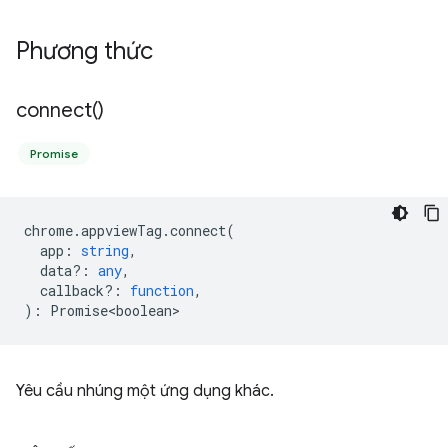
Phương thức
connect(
)
Promise
chrome
.
appviewTag
.
connect
(
app
:
string
,
data?
:
any
,
callback?
:
function
,
)
:
Promise<boolean>
Yêu cầu nhúng một ứng dụng khác.