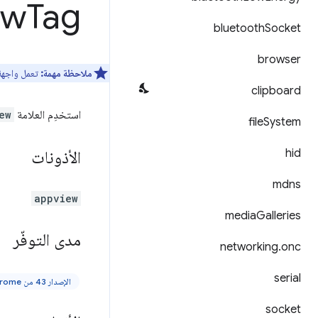
ew
Tag
bluetooth
Socket
browser
ملاحظة مهمة:
تعمل واجهة
clipboard
استخدِم العلامة
ew
file
System
hid
الأذونات
mdns
appview
media
Galleries
مدى التوفّر
networking
.
onc
serial
الإصدار 43 من Chrome أو الإصدارات الأحدث
socket