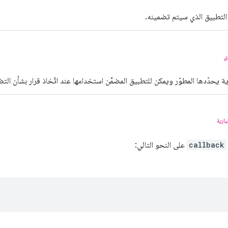
التطبيق الذي سيتم تضمينه.
ي
ية يحدّدها المطوّر ويمكن للتطبيق المضمَّن استخدامها عند اتّخاذ قرار بشأن الت
يارية
callback
على النحو التالي: