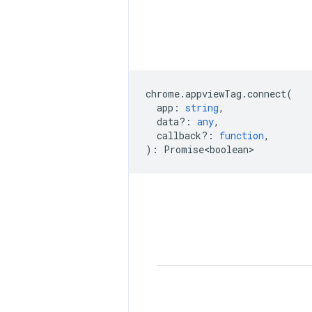
chrome
.
appviewTag
.
connect
(
app
:
string
,
data?
:
any
,
callback?
:
function
,
)
:
Promise<boolean>