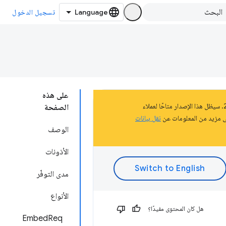
تسجيل الدخول
على هذه
تشكّل هذه الصفحة جزءًا من المستندات المتعلّقة بالنظام الأساسي لتطبيقات Chrome الذي تم إيقافه في عام 2020. سيظل هذا الإصدار متاحًا لعملاء
الصفحة
نقل بيانات
الوصف
الأذونات
مدى التوفّر
الأنواع
هل كان المحتوى مفيدًا؟
EmbedReq