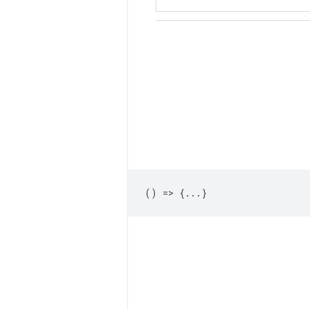
() => {...}