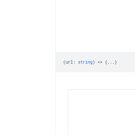
(
url
:
string
) => {...}