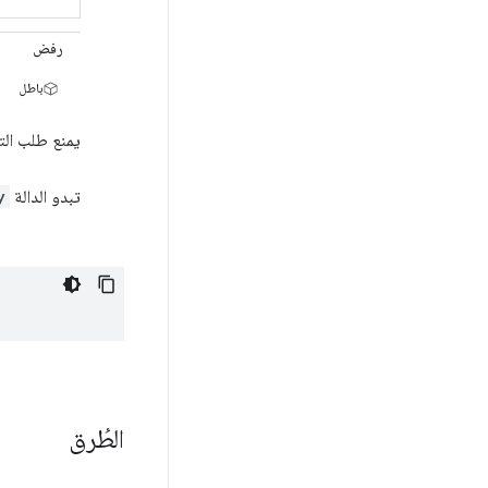
رفض
باطل
يمنع طلب الت
تبدو الدالة
y
الطُرق