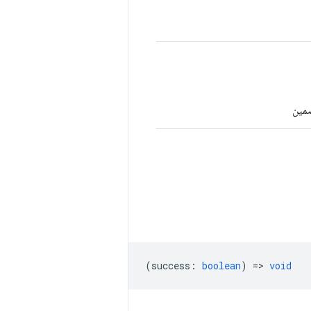
ضمين
(
success
:
boolean
) =>
void