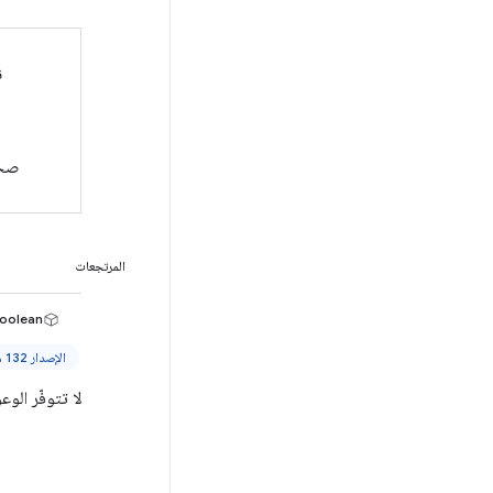
ن
صحي
المرتجعات
oolean>
الإصدار 132 من Chrome والإصدارات الأحدث
لا تتوفّر الوعود إلا في الإصدار Manifest V3 والإصدار