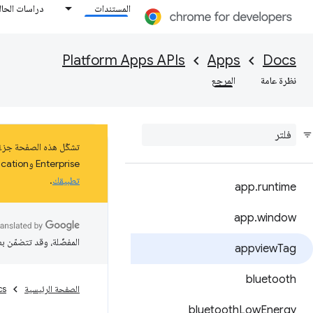
المستندات
دراسات الحال
Platform Apps APIs
Apps
Docs
نظرة عامة
المرجع
Enterprise وEducation على نظام التشغيل ChromeOS حتى كانون الثاني (يناير) 2025 على الأقل. اطّلِع على مزيد من المعلومات عن
تطبيقك
.
app
.
runtime
app
.
window
المفضّلة، وقد تتضمّن ب
appview
Tag
bluetooth
الصفحة الرئيسية
cs
bluetooth
Low
Energy