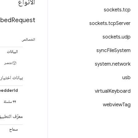
الأنواع
sockets
.
tcp
bed
Request
sockets
.
tcp
Server
sockets
.
udp
الخصائص
sync
File
System
البيانات
عنصر
system
.
network
usb
بيانات اختيار
edderId
virtual
Keyboard
سلسلة
webview
Tag
معرّف التطبي
سماح