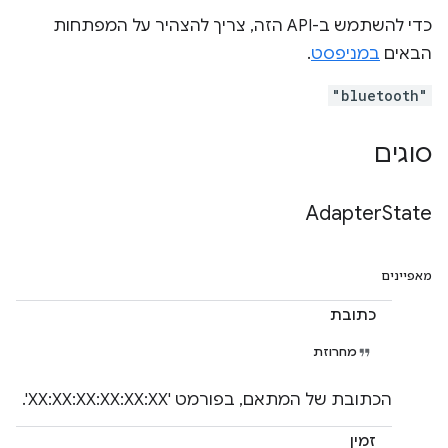
כדי להשתמש ב-API הזה, צריך להצהיר על המפתחות
הבאים
במניפסט
.
"bluetooth"
סוגים
Adapter
State
מאפיינים
כתובת
מחרוזת
הכתובת של המתאם, בפורמט 'XX:XX:XX:XX:XX:XX'.
זמין