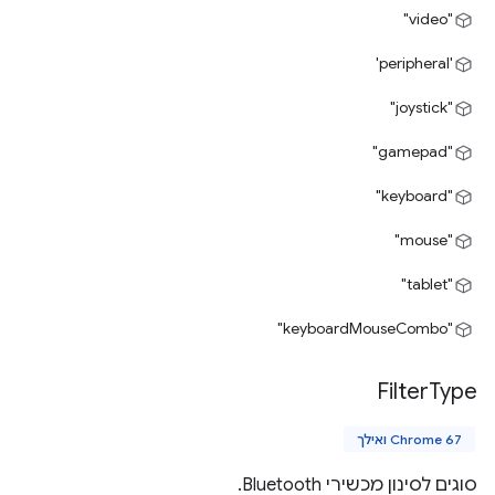
"video"
'peripheral'
"joystick"
"gamepad"
"keyboard"
"mouse"
"tablet"
"keyboardMouseCombo"
Filter
Type
Chrome 67 ואילך
סוגים לסינון מכשירי Bluetooth.