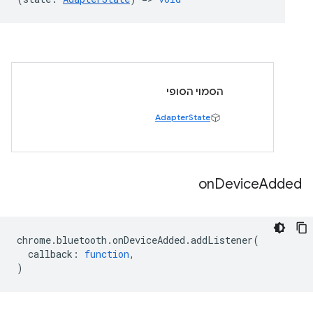
הסמוי הסופי
AdapterState
on
Device
Added
chrome
.
bluetooth
.
onDeviceAdded
.
addListener
(
callback
:
function
,
)