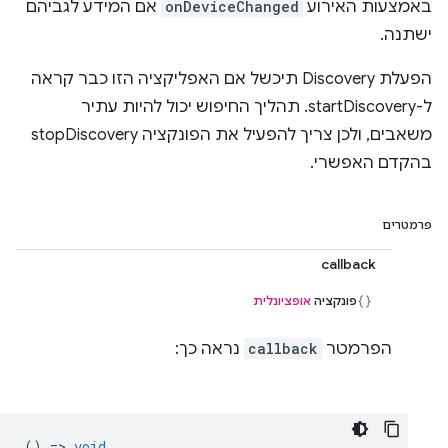
באמצעות האירוע
onDeviceChanged
אם המידע לגביהם
ישתנה.
הפעלת Discovery תיכשל אם האפליקציה הזו כבר קראה
ל-startDiscovery. תהליך החיפוש יכול להיות עתיר
משאבים, ולכן צריך להפעיל את הפונקציה stopDiscovery
בהקדם האפשרי.
פרמטרים
callback
פונקציה
אופציונלית
הפרמטר
callback
נראה כך:
() =>
void