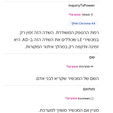
inquiryTxPower
מספר
אופציונלי
Chrome 44 ואילך
רמת ההספק המשודרת. השדה הזה זמין רק
במכשירי LE שכוללים את השדה הזה ב-AD. היא
זמינה ותקפה רק במהלך איתור המקורות.
שם
מחרוזת
אופציונלי
השם של המכשיר שקריא לבני אדם.
מותאם
boolean
אופציונלי
מציין אם המכשיר משויך למערכת.