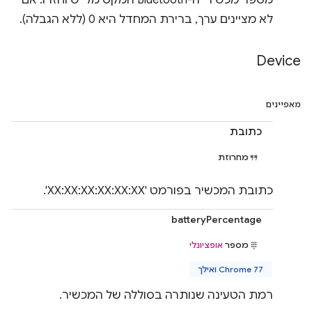
מספר מכשירי ה-Bluetooth המקסימלי שיוחזרו. אם
לא מציינים ערך, ברירת המחדל היא 0 (ללא הגבלה).
Device
מאפיינים
כתובת
מחרוזת
כתובת המכשיר בפורמט 'XX:XX:XX:XX:XX:XX'.
batteryPercentage
מספר
אופציונלי
Chrome 77 ואילך
רמת הטעינה שנותרה בסוללה של המכשיר.