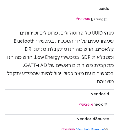
uuids
string[]
אופציונלי
מזהי UUID של פרוטוקולים, פרופילים ושירותים
שמפורסמים על ידי המכשיר. במכשירי Bluetooth
קלאסיים, הרשימה הזו מתקבלת מנתוני EIR
ומטבלאות SDP. במכשירי Low Energy, הרשימה הזו
מתקבלת משירותים ראשיים של AD ו-GATT.
במכשירים עם מצב כפול, יכול להיות שהמידע יתקבל
משניהם.
vendorId
מספר
אופציונלי
vendorIdSource
VendorIdSource
אופציונלי