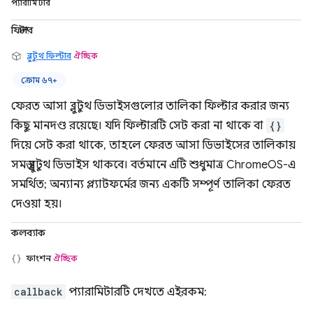
প্যারামিটার
ফিল্টার
ব্লুটুথ ফিল্টার
ঐচ্ছিক
ক্রোম ৬৭+
ফেরত আসা ব্লুটুথ ডিভাইসগুলোর তালিকা ফিল্টার করার জন্য
কিছু মানদণ্ড রয়েছে। যদি ফিল্টারটি সেট করা না থাকে বা
{}
দিয়ে সেট করা থাকে, তাহলে ফেরত আসা ডিভাইসের তালিকায়
সমস্ত ব্লুটুথ ডিভাইস থাকবে। বর্তমানে এটি শুধুমাত্র ChromeOS-এ
সমর্থিত; অন্যান্য প্ল্যাটফর্মের জন্য একটি সম্পূর্ণ তালিকা ফেরত
দেওয়া হয়।
কলব্যাক
ফাংশন
ঐচ্ছিক
callback
প্যারামিটারটি দেখতে এইরকম: