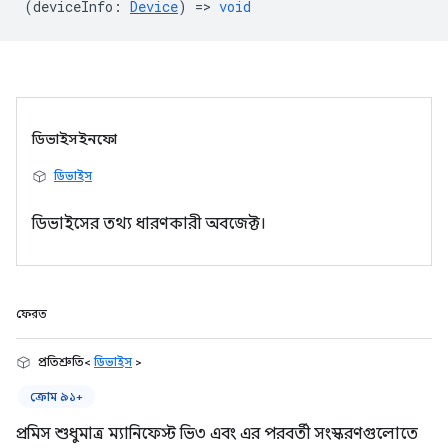
(
deviceInfo
:
Device
) =>
void
ডিভাইসইনফো
ডিভাইস
ডিভাইসের তথ্য ধারণকারী অবজেক্ট।
ফেরত
প্রতিশ্রুতি<
ডিভাইস
>
ক্রোম ৯১+
প্রমিস শুধুমাত্র ম্যানিফেস্ট ভি৩ এবং এর পরবর্তী সংস্করণগুলোতে