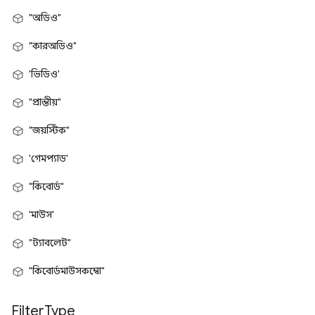
"অডিও"
"কারঅডিও"
'ভিডিও'
"প্রান্তীয়"
"জয়স্টিক"
'গেমপ্যাড'
"কিবোর্ড"
'মাউস'
"ট্যাবলেট"
"কিবোর্ডমাউসকম্বো"
Filter
Type