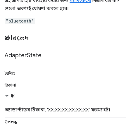
এই এপিআইটি ব্যবহার করার জন্য
ম্যানিফেস্টে
নিম্নলিখিত কী-
গুলো অবশ্যই ঘোষণা করতে হবে।
"bluetooth"
প্রকারভেদ
Adapter
State
বৈশিষ্ট্য
ঠিকানা
স্ট্রিং
অ্যাডাপ্টারের ঠিকানা, 'XX:XX:XX:XX:XX:XX' ফরম্যাটে।
উপলব্ধ