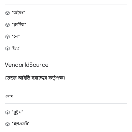
"অবৈধ"
"ক্লাসিক"
"লে"
'দ্বৈত'
Vendor
Id
Source
ভেন্ডর আইডি বরাদ্দের কর্তৃপক্ষ।
এনাম
"ব্লুটুথ"
"ইউএসবি"