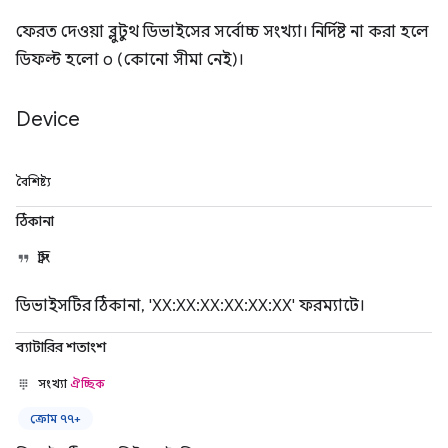
ফেরত দেওয়া ব্লুটুথ ডিভাইসের সর্বোচ্চ সংখ্যা। নির্দিষ্ট না করা হলে
ডিফল্ট হলো ০ (কোনো সীমা নেই)।
Device
বৈশিষ্ট্য
ঠিকানা
স্ট্রিং
ডিভাইসটির ঠিকানা, 'XX:XX:XX:XX:XX:XX' ফরম্যাটে।
ব্যাটারির শতাংশ
সংখ্যা
ঐচ্ছিক
ক্রোম ৭৭+