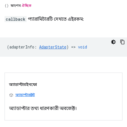
ফাংশন
ঐচ্ছিক
callback
প্যারামিটারটি দেখতে এইরকম:
(
adapterInfo
:
AdapterState
) =>
void
অ্যাডাপ্টারইনফো
অ্যাডাপ্টারস্টেট
অ্যাডাপ্টার তথ্য ধারণকারী অবজেক্ট।