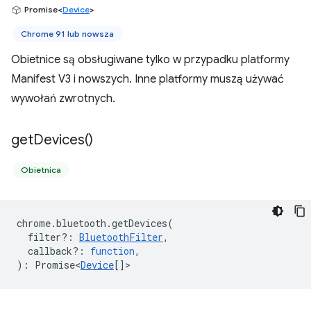
Promise<
Device
>
Chrome 91 lub nowsza
Obietnice są obsługiwane tylko w przypadku platformy
Manifest V3 i nowszych. Inne platformy muszą używać
wywołań zwrotnych.
get
Devices(
)
Obietnica
chrome
.
bluetooth
.
getDevices
(
filter?
:
BluetoothFilter
,
callback?
:
function
,
)
:
Promise<
Device
[]
>