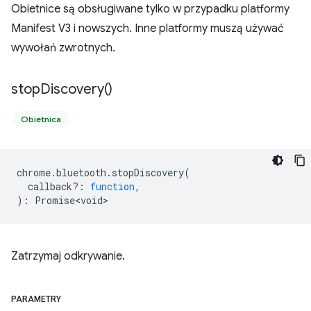
Obietnice są obsługiwane tylko w przypadku platformy
Manifest V3 i nowszych. Inne platformy muszą używać
wywołań zwrotnych.
stop
Discovery(
)
Obietnica
chrome
.
bluetooth
.
stopDiscovery
(
callback?
:
function
,
)
:
Promise<void>
Zatrzymaj odkrywanie.
PARAMETRY