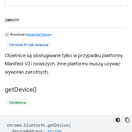
ZWROTY
Promise<
AdapterState
>
Chrome 91 lub nowsza
Obietnice są obsługiwane tylko w przypadku platformy
Manifest V3 i nowszych. Inne platformy muszą używać
wywołań zwrotnych.
get
Device(
)
Obietnica
chrome
.
bluetooth
.
getDevice
(
deviceAddress
:
string
,