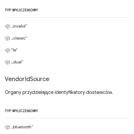
TYP WYLICZENIOWY
„invalid”
„classic”
"le"
„dual”
Vendor
Id
Source
Organy przydzielające identyfikatory dostawców.
TYP WYLICZENIOWY
„bluetooth”