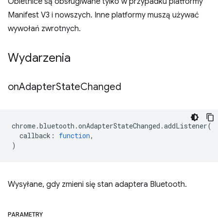
Obietnice są obsługiwane tylko w przypadku platformy
Manifest V3 i nowszych. Inne platformy muszą używać
wywołań zwrotnych.
Wydarzenia
on
Adapter
State
Changed
chrome
.
bluetooth
.
onAdapterStateChanged
.
addListener
(
callback
:
function
,
)
Wysyłane, gdy zmieni się stan adaptera Bluetooth.
PARAMETRY