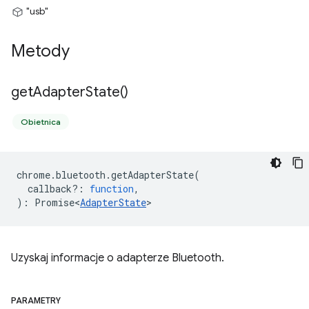
"usb"
Metody
get
Adapter
State(
)
Obietnica
chrome
.
bluetooth
.
getAdapterState
(
callback?
:
function
,
)
:
Promise<
AdapterState
>
Uzyskaj informacje o adapterze Bluetooth.
PARAMETRY