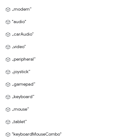
„modem”
"audio"
„carAudio”
„video”
„peripheral”
„joystick”
„gamepad”
„keyboard”
„mouse”
„tablet”
"keyboardMouseCombo"