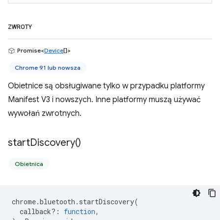
ZWROTY
Promise<
Device
[]>
Chrome 91 lub nowsza
Obietnice są obsługiwane tylko w przypadku platformy
Manifest V3 i nowszych. Inne platformy muszą używać
wywołań zwrotnych.
start
Discovery(
)
Obietnica
chrome
.
bluetooth
.
startDiscovery
(
callback?
:
function
,