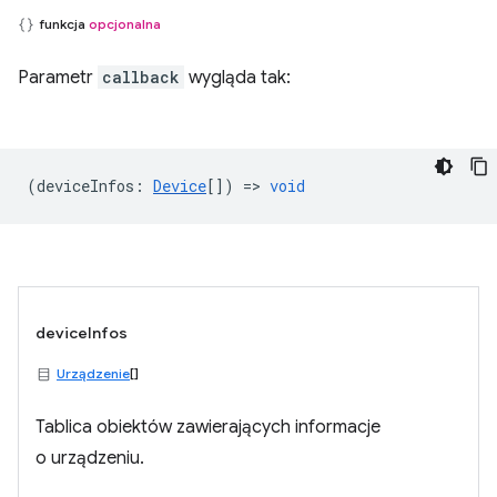
funkcja
opcjonalna
Parametr
callback
wygląda tak:
(
deviceInfos
:
Device
[]) =>
void
deviceInfos
Urządzenie
[]
Tablica obiektów zawierających informacje
o urządzeniu.