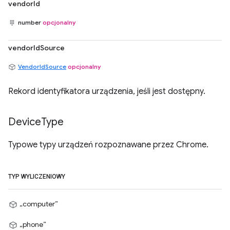
vendorId
number
opcjonalny
vendorIdSource
VendorIdSource
opcjonalny
Rekord identyfikatora urządzenia, jeśli jest dostępny.
Device
Type
Typowe typy urządzeń rozpoznawane przez Chrome.
TYP WYLICZENIOWY
„computer”
„phone”