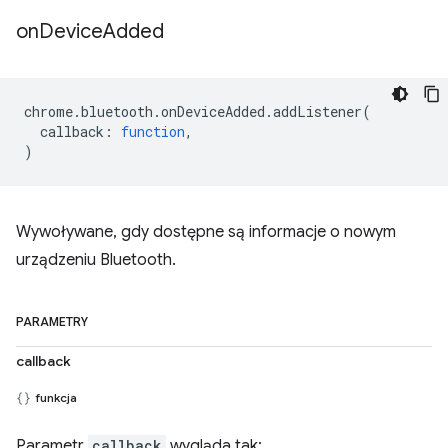
on
Device
Added
chrome
.
bluetooth
.
onDeviceAdded
.
addListener
(
callback
:
function
,
)
Wywoływane, gdy dostępne są informacje o nowym
urządzeniu Bluetooth.
PARAMETRY
callback
funkcja
Parametr
callback
wygląda tak: