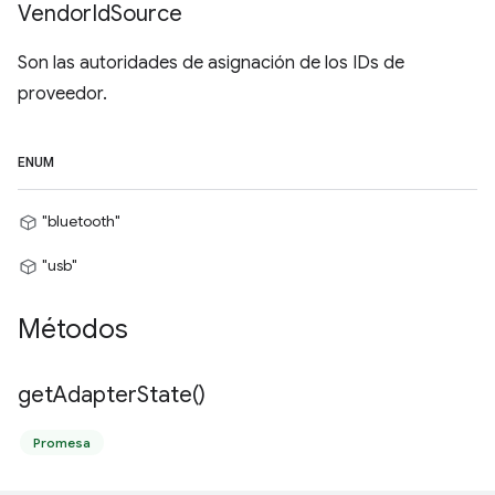
Vendor
Id
Source
Son las autoridades de asignación de los IDs de
proveedor.
ENUM
"bluetooth"
"usb"
Métodos
get
Adapter
State(
)
Promesa