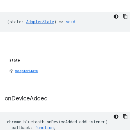
(
state
:
AdapterState
) =>
void
state
AdapterState
on
Device
Added
chrome
.
bluetooth
.
onDeviceAdded
.
addListener
(
callback
:
function
,