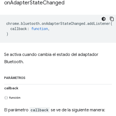
on
Adapter
State
Changed
chrome
.
bluetooth
.
onAdapterStateChanged
.
addListener
(
callback
:
function
,
)
Se activa cuando cambia el estado del adaptador
Bluetooth.
PARÁMETROS
callback
función
El parámetro
callback
se ve de la siguiente manera: