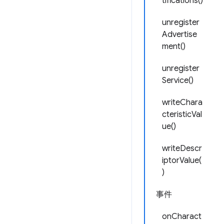
tifications()
unregister
Advertise
ment()
unregister
Service()
writeChara
cteristicVal
ue()
writeDescr
iptorValue(
)
事件
onCharact