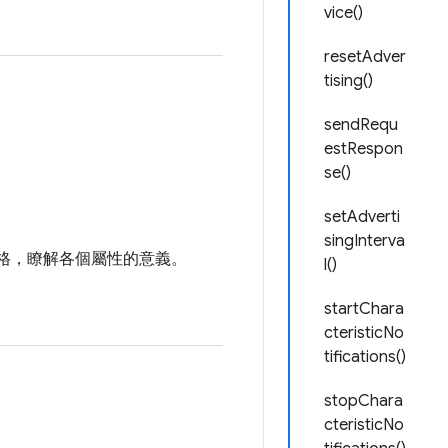
vice()
resetAdver
tising()
sendRequ
estRespon
se()
setAdverti
singInterva
規格，瞭解各個屬性的意義。
l()
startChara
cteristicNo
tifications()
stopChara
cteristicNo