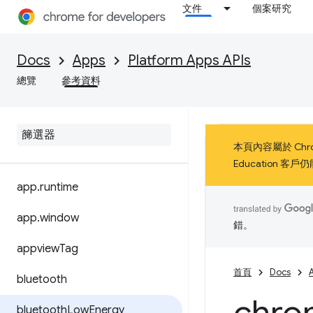
文件
個案研究
Docs
Apps
Platform Apps APIs
總覽
參考資料
本頁內容屬於 Chro
Education 
app
.
runtime
app
.
window
錯。
appview
Tag
首頁
Docs
bluetooth
bluetooth
Low
Energy