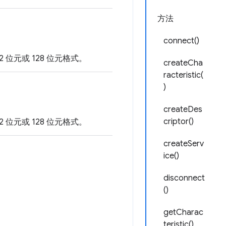
方法
connect()
2 位元或 128 位元格式。
createCha
racteristic(
)
createDes
criptor()
2 位元或 128 位元格式。
createServ
ice()
disconnect
()
getCharac
teristic()