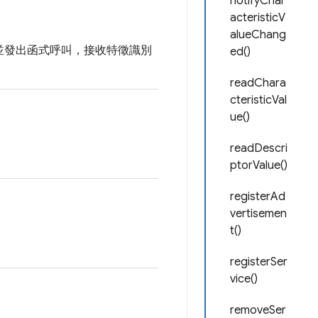
notifyChar
acteristicV
alueChang
徵，並發出函式呼叫，接收特徵識別
ed()
readChara
cteristicVal
ue()
readDescri
ptorValue()
registerAd
vertisemen
t()
registerSer
vice()
removeSer