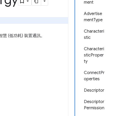
rgy
ment
Advertise
mentType
Characteri
慧 (低功耗) 裝置通訊。
stic
Characteri
sticProper
ty
ConnectPr
operties
Descriptor
Descriptor
Permission