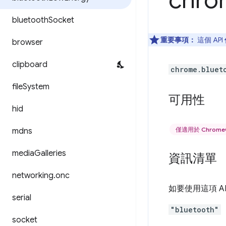
chro
bluetooth
Socket
重要事項：
這個 API
browser
clipboard
chrome.bluet
file
System
可用性
hid
僅適用於 Chrome
mdns
media
Galleries
資訊清單
networking
.
onc
如要使用這項 A
serial
"bluetooth"
socket