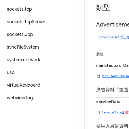
類型
sockets
.
tcp
sockets
.
tcp
Server
Advertisem
sockets
.
udp
Chrome 47 以上
sync
File
System
屬性
system
.
network
manufacturerDa
usb
ManufacturerDa
virtual
Keyboard
廣告資料「製造
webview
Tag
serviceData
ServiceData
[]
選
要納入廣告資料