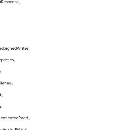
utResponse」
edSignedWrites」
perties」
te」
liaries」
ad」
te」
henticatedRead」
nticatedWrite"