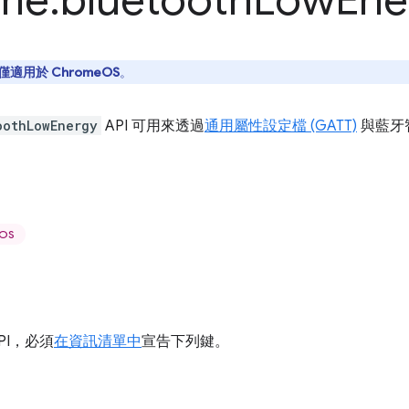
me
.
bluetooth
Low
Ene
僅適用於 ChromeOS
。
oothLowEnergy
API 可用來透過
通用屬性設定檔 (GATT)
與藍牙智
OS
PI，必須
在資訊清單中
宣告下列鍵。