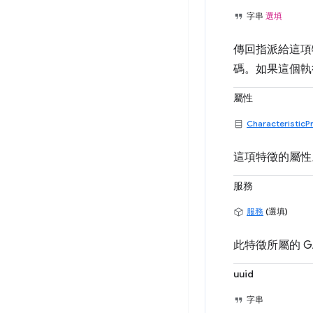
字串
選填
傳回指派給這項特
碼。如果這個執
屬性
CharacteristicP
這項特徵的屬性
服務
服務
(選填)
此特徵所屬的 G
uuid
字串