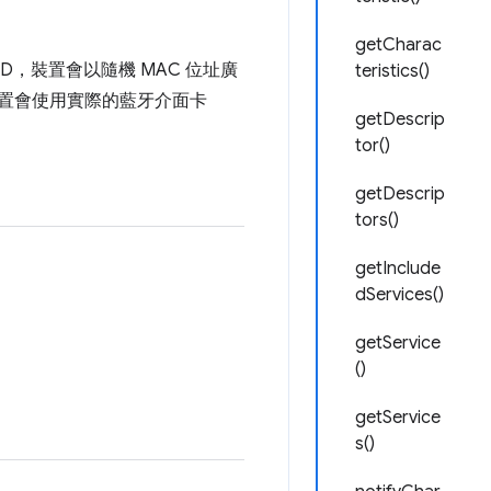
getCharac
ND，裝置會以隨機 MAC 位址廣
teristics()
ND，裝置會使用實際的藍牙介面卡
getDescrip
tor()
getDescrip
tors()
getInclude
dServices()
getService
()
getService
s()