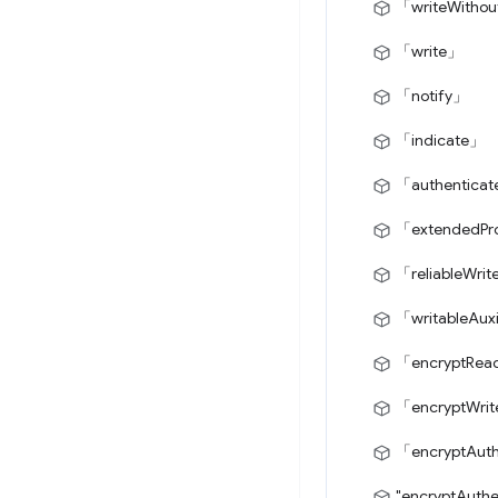
「writeWitho
「write」
「notify」
「indicate」
「authenticat
「extendedPro
「reliableWri
「writableAuxi
「encryptRe
「encryptWri
「encryptAut
"encryptAuthe