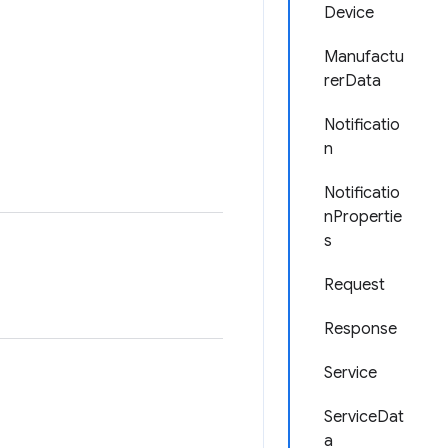
Device
Manufactu
rerData
Notificatio
n
Notificatio
nPropertie
s
Request
Response
Service
ServiceDat
a