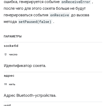
ошибка, генерируется событие
onReceiveError
,
после чего для этого сокета больше не будут
генерироваться события
onReceive
до вызова
метода
setPaused(false)
.
ПАРАМЕТРЫ
socketId
число
Идентификатор сокета.
адрес
нить
Адрес Bluetooth-устройства.
uuid