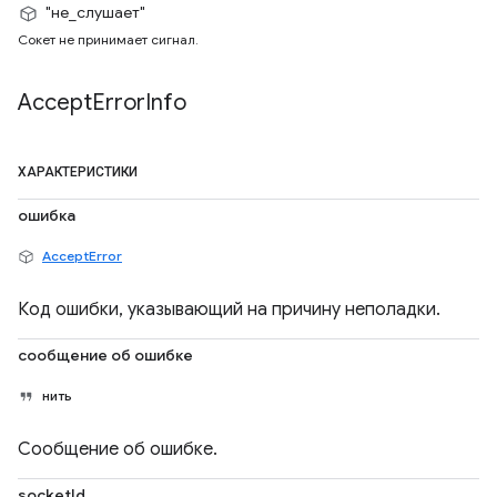
"не_слушает"
Сокет не принимает сигнал.
Accept
Error
Info
ХАРАКТЕРИСТИКИ
ошибка
AcceptError
Код ошибки, указывающий на причину неполадки.
сообщение об ошибке
нить
Сообщение об ошибке.
socketId