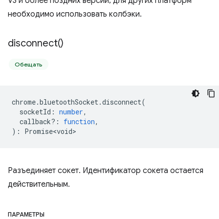
V3 и более поздних версий; для других платформ
необходимо использовать колбэки.
disconnect(
)
Обещать
chrome
.
bluetoothSocket
.
disconnect
(
socketId
:
number
,
callback?
:
function
,
)
:
Promise<void>
Разъединяет сокет. Идентификатор сокета остается
действительным.
ПАРАМЕТРЫ