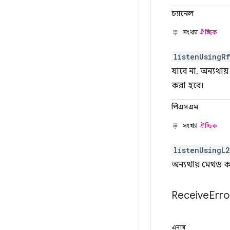
চ্যানেল
সংখ্যা
ঐচ্ছিক
listenUsingR
যাবে না, অন্যথায়
করা হবে।
পিএসএম
সংখ্যা
ঐচ্ছিক
listenUsingL
অন্যথায় মেথড কলট
Receive
Erro
এনাম