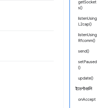
getSocket
s()
listenUsing
L2cap()
listenUsing
Rfcomm()
send()
setPaused
()
update()
ইভেন্টগুলি
onAccept