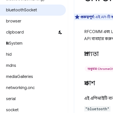
bluetooth
Socket
গুরুত্বপূর্ণ:
এই API-টি
শ
browser
RFCOMM এবং L2CA
clipboard
API ব্যবহার করু
file
System
প্রাপ্যতা
hid
mdns
শুধুমাত্র ChromeO
media
Galleries
প্রকাশ
networking
.
onc
এই এপিআইটি ব্য
serial
"bluetooth"
socket