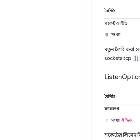
বৈশিষ্ট্য
সকেটআইডি
সংখ্যা
নতুন তৈরি করা 
sockets.tcp
](
Listen
Optio
বৈশিষ্ট্য
ব্যাকলগ
সংখ্যা
ঐচ্ছিক
সকেটের লিসেন কিউ