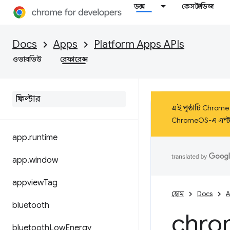
ডক্স
কেস স্টাডিজ
Docs
Apps
Platform Apps APIs
ওভারভিউ
রেফারেন্স
এই পৃষ্ঠাটি Chrome 
ChromeOS-এ এন্টারপ
app
.
runtime
app
.
window
appview
Tag
হোম
Docs
A
bluetooth
chro
bluetooth
Low
Energy