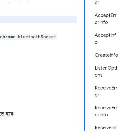
or
AcceptErr
orInfo
AcceptInf
chrome.bluetoothSocket
o
CreateInfo
ListenOpti
ons
ReceiveErr
or
ReceiveErr
তে হবে।
orInfo
ReceiveInf