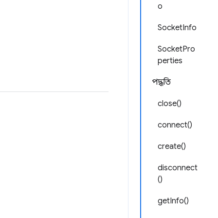
o
SocketInfo
SocketPro
perties
পদ্ধতি
close()
connect()
create()
disconnect
()
getInfo()