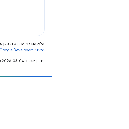
אלא אם צוין אחרת, התוכן של
האתר Google Developers‏
עדכון אחרון: 2026-03-04 (שעון UTC).
הוספת תוכן
דיווח על באג
ראה נושאים פתוחים