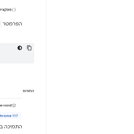
פונקצי
הפרמטר
החזרות
e<void>
Chrome 117 ואי
התמיכה ב-Promises קיימת רק ב-Manifest V3 ואילך. בפלטפורמות אחרות צריך להשתמש ב-ks