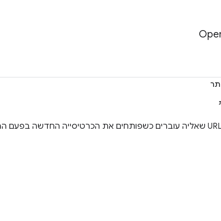
Ope
תר