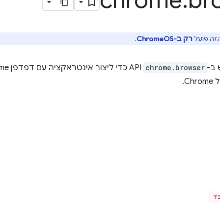
chrome
.
br
רק ב-ChromeOS
.
ב-
chrome.browser
C.