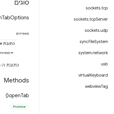
סוגים
sockets
.
tcp
n
Tab
Options
sockets
.
tcp
Server
sockets
.
udp
מאפיינים
sync
File
System
כתובת א
system
.
network
מחרוזת
usb
כתובת ה-URL שאליה עוברים כשפותחים את הכרטיסייה החדשה בפעם הראשונה.
virtual
Keyboard
Methods
webview
Tag
)
open
Tab(
Promise