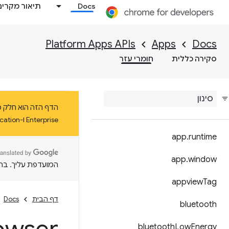
Docs
תיאור מקרים
Platform Apps APIs
Apps
Docs
סקירה כללית
חומרי עזר
Enterprise ו-Education ב-ChromeOS עד ינואר 2025 לפחות.
app
.
runtime
app
.
window
המועדפת עליך. בתרג
appview
Tag
דף הבית
Docs
bluetooth
bluetooth
Low
Energy