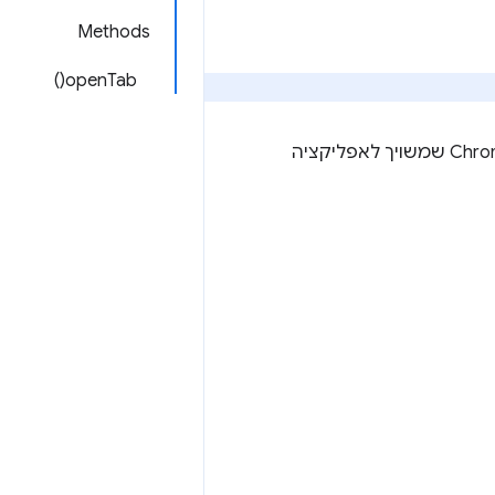
Methods
openTab()
API כדי ליצור אינטראקציה עם דפדפן Chrome שמשויך לאפליקציה