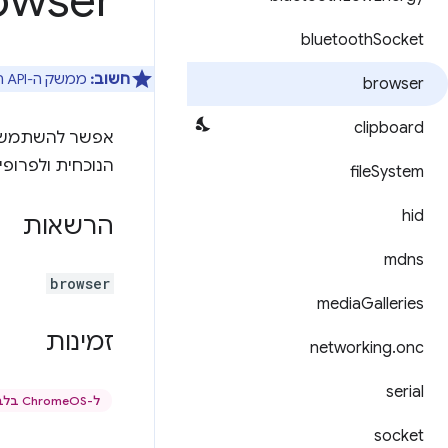
owser
bluetooth
Socket
חשוב:
ממשק ה-API הזה פועל
browser
clipboard
אפשר להשתמש 
הנוכחית ולפרופיל hrome
file
System
hid
הרשאות
mdns
browser
media
Galleries
זמינות
networking
.
onc
serial
ל-ChromeOS בלבד
socket