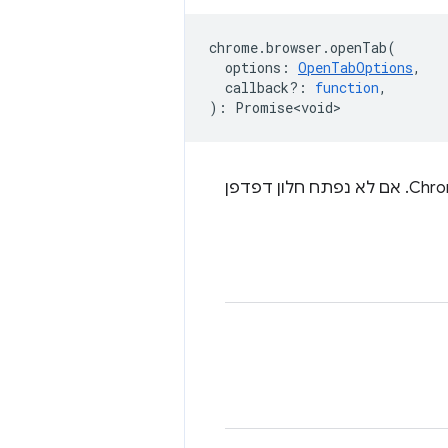
chrome
.
browser
.
openTab
(
options
:
OpenTabOptions
,
callback?
:
function
,
)
:
Promise<void>
תיפתח כרטיסייה חדשה בחלון דפדפן שמשויך לאפליקציה הנוכחית ולפרופיל Chrome. אם לא נפתח חלון דפדפן