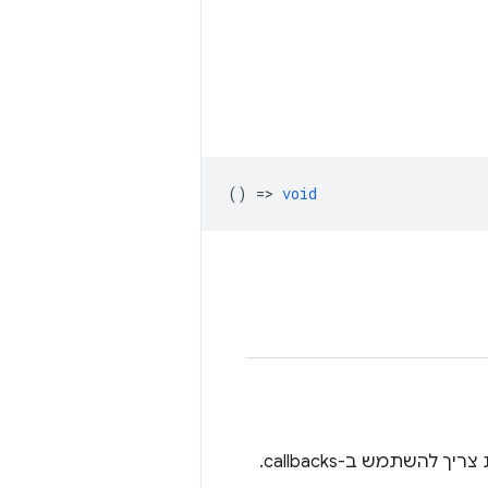
() =>
void