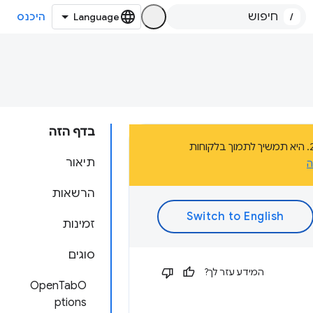
/
היכנס
בדף הזה
הדף הזה הוא חלק מהתיעוד של פלטפורמת אפליקציות Chrome, שהוצאה משימוש בשנת 2020. היא תמשיך לתמוך בלקוחות
תיאור
ה
הרשאות
זמינות
סוגים
המידע עזר לך?
OpenTabO
ptions