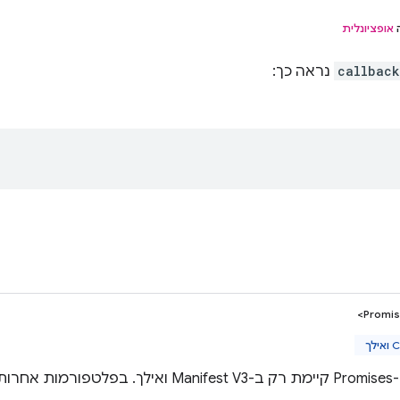
ה
אופציונלית
callback
נראה כך:
Promis
לך
callbac.