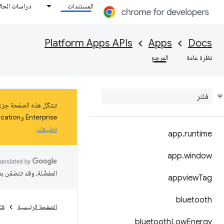
المستندات
دراسات الحال
Platform Apps APIs
Apps
Docs
نظرة عامة
المرجع
Enterprise وEducation على نظام التشغيل ChromeOS حتى كانون الثاني (يناير) 2025 على الأقل. اطّلِع على مزيد من المعلومات عن
تطبيقك
.
app
.
runtime
app
.
window
المفضّلة، وقد تتضمّن ب
appview
Tag
bluetooth
الصفحة الرئيسية
cs
bluetooth
Low
Energy