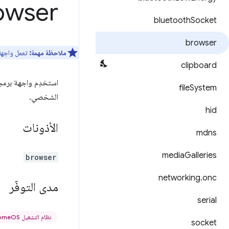
owser
bluetooth
Socket
browser
ملاحظة مهمة:
تعمل واجهة
clipboard
استخدِم واجهة برمج
file
System
الشخصي.
hid
الأذونات
mdns
media
Galleries
browser
networking
.
onc
مدى التوفّر
serial
نظام التشغيل ChromeOS فقط
socket