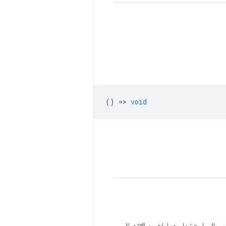
() =>
void