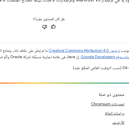
ات الأحدث، بينما تحتاج المنصات الأخرى إلى استخدام عمليات رد الاتصال.
هل كان المحتوى مفيدًا؟
بموجب
ترخيص Creative Commons Attribution 4.0‏
ما لم يُنصّ على خلاف ذلك، ونماذج 
قع Google Developers‏
. إنّ Java هي علامة تجارية مسجَّلة لشركة Oracle و/أو شركائها التابعين.
محتوى ذو صلة
تحديثات Chromium
دراسات الحالة
الأرشيف