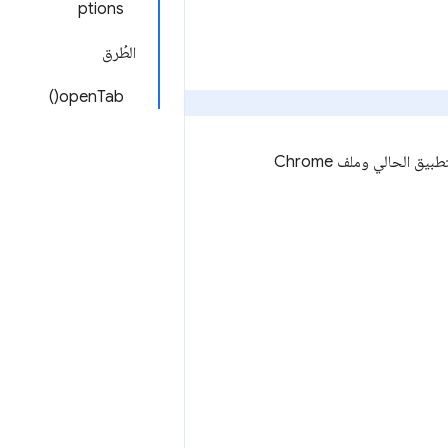
ptions
الطُرق
openTab()
للتفاعل مع متصفّح Chrome المرتبط بالتطبيق الحالي وملف Chrome