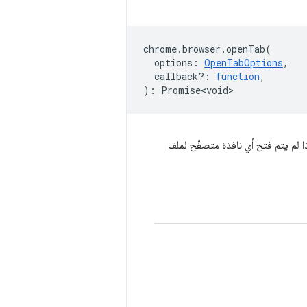
chrome
.
browser
.
openTab
(
options
:
OpenTabOptions
,
callback?
:
function
,
)
:
Promise<void>
 متصفّح مرتبطة بالتطبيق الحالي وملف Chrome الشخصي. إذا لم يتم فتح أي نافذة متصفّح لملف