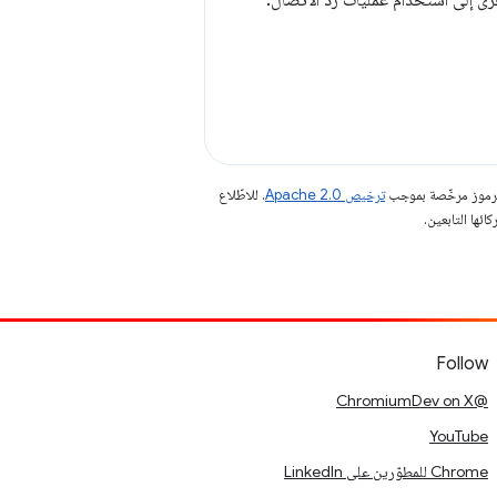
الرموز مرخّصة بموجب
ترخيص Apache 2.0‏
. للاطّلاع
Follow
@ChromiumDev on X
YouTube
Chrome للمطوّرين على LinkedIn