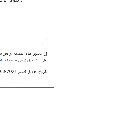
لا تتوفّر الوعود إلا في الإصدار Manifest V3 والإصدار
إنّ محتوى هذه الصفحة مرخّص 
على التفاصيل، يُرجى مراجعة
سياسات مو
تاريخ التعديل الأخير: 2026-03-04 (حسب التوقيت العالمي المتفَّق عليه)
مساهمة
الإبلاغ عن خطأ
الاطّلاع على المشاكل المفتوحة