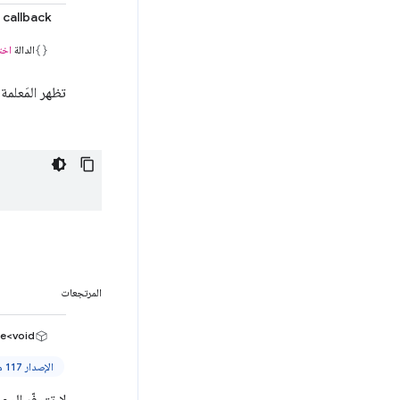
callback
الدالة
اخت
تظهر المَعلمة
المرتجعات
e<void>
الإصدار 117 من Chrome والإصدارات الأحدث