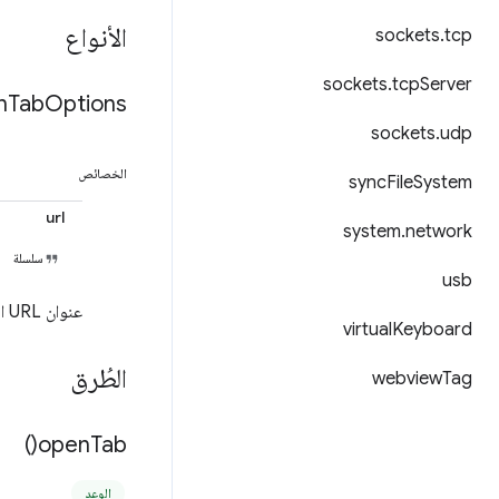
الأنواع
sockets
.
tcp
sockets
.
tcp
Server
n
Tab
Options
sockets
.
udp
الخصائص
sync
File
System
url
system
.
network
سلسلة
usb
عنوان URL الذي سيتم الانتقال إليه عند فتح علامة التبويب الجديدة في البداية.
virtual
Keyboard
الطُرق
webview
Tag
)
open
Tab(
الوعد