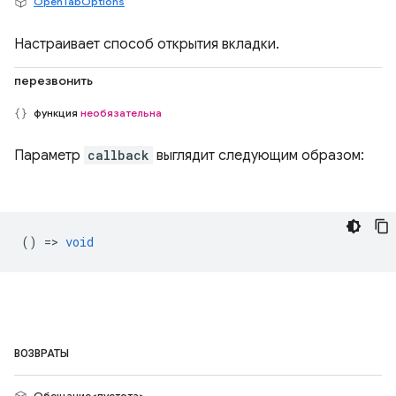
OpenTabOptions
Настраивает способ открытия вкладки.
перезвонить
функция
необязательна
Параметр
callback
выглядит следующим образом:
() =>
void
ВОЗВРАТЫ
Обещание<пустота>