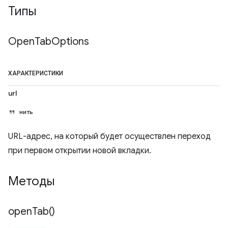
Типы
Open
Tab
Options
ХАРАКТЕРИСТИКИ
url
нить
URL-адрес, на который будет осуществлен переход
при первом открытии новой вкладки.
Методы
open
Tab(
)