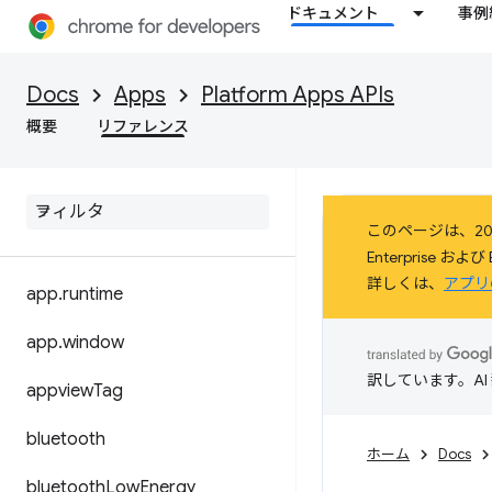
ドキュメント
事例
Docs
Apps
Platform Apps APIs
概要
リファレンス
このページは、20
Enterprise 
詳しくは、
アプリ
app
.
runtime
app
.
window
訳しています。A
appview
Tag
bluetooth
ホーム
Docs
bluetooth
Low
Energy