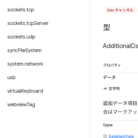
sockets
.
tcp
Dev チャンネル
sockets
.
tcp
Server
型
sockets
.
udp
Additional
Da
sync
File
System
system
.
network
プロパティ
usb
データ
文字列
virtual
Keyboard
追加データ項目
webview
Tag
合はマークアッ
type
DataItemType