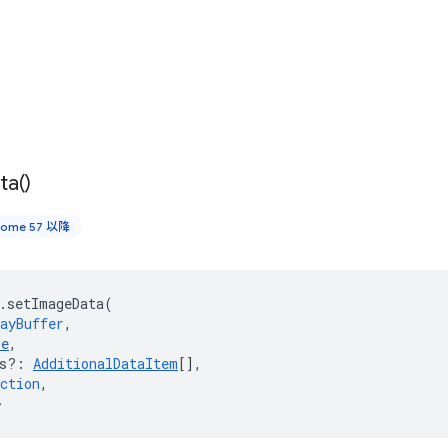
ta(
)
rome 57 以降
.
setImageData
(
ayBuffer
,
pe
,
s?
:
AdditionalDataItem
[],
ction
,
>