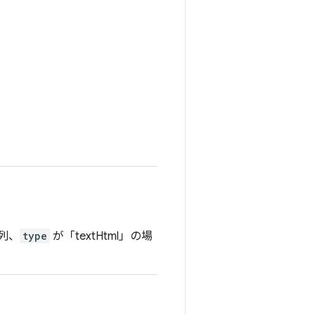
字列、
type
が「textHtml」の場