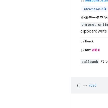
AdditionalDataI
Chrome 60 以降
画像データを記
chrome.runtim
clipboardW
callback
関数
省略可
callback
パラ
() =>
void