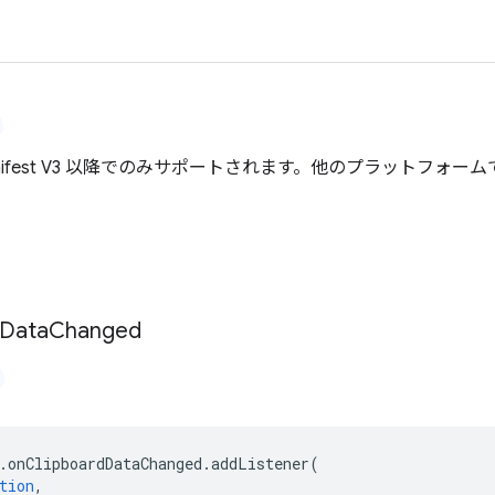
は Manifest V3 以降でのみサポートされます。他のプラットフ
Data
Changed
.
onClipboardDataChanged
.
addListener
(
tion
,