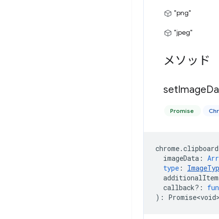
"png"
"jpeg"
メソッド
set
Image
Da
Promise
Ch
chrome
.
clipboard
imageData
:
Arr
type
:
ImageTy
additionalItem
callback?
:
fun
)
:
Promise<void