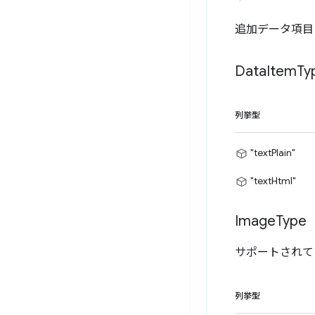
追加データ項目
Data
Item
Ty
列挙型
"textPlain"
"textHtml"
Image
Type
サポートされて
列挙型