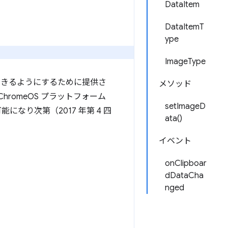
DataItem
DataItemT
ype
ImageType
できるようにするために提供さ
メソッド
romeOS プラットフォーム
setImageD
なり次第（2017 年第 4 四
ata()
イベント
onClipboar
dDataCha
nged