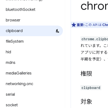
chro
bluetooth
Socket
browser
重要:
この API は
Ch
clipboard
chrome.clipb
file
System
れています。こ
hid
アプリに対する一
半期を予定）、
mdns
権限
media
Galleries
networking
.
onc
clipboard
serial
対象
socket