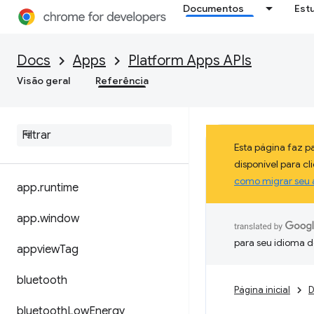
Documentos
Est
Docs
Apps
Platform Apps APIs
Visão geral
Referência
Esta página faz 
disponível para c
como migrar seu 
app
.
runtime
app
.
window
para seu idioma d
appview
Tag
bluetooth
Página inicial
D
bluetooth
Low
Energy