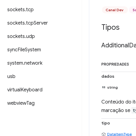
sockets
.
tcp
Canal Dev
S
sockets
.
tcp
Server
Tipos
sockets
.
udp
Additional
Da
sync
File
System
system
.
network
PROPRIEDADES
usb
dados
string
virtual
Keyboard
Conteúdo do ite
webview
Tag
marcação se
t
tipo
DataItemType