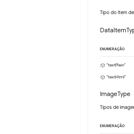
Tipo do item de
Data
Item
Ty
ENUMERAÇÃO
"textPlain"
"textHtml"
Image
Type
Tipos de image
ENUMERAÇÃO