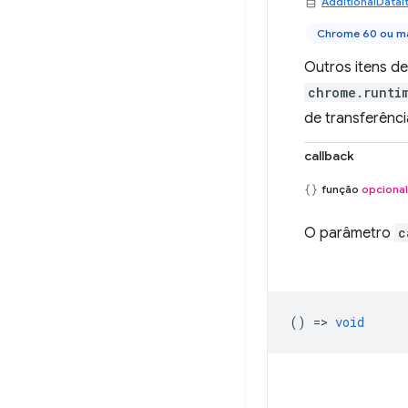
AdditionalDataI
Chrome 60 ou ma
Outros itens d
chrome.runtim
de transferênci
callback
função
opcional
O parâmetro
c
() =>
void