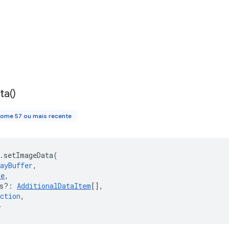
ta(
)
ome 57 ou mais recente
.
setImageData
(
ayBuffer
,
pe
,
s?
:
AdditionalDataItem
[],
ction
,
>