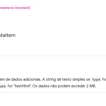
omente no ChromeOS
ta
Item
m de dados adicionais. A string de texto simples se
type
fo
ype
for "textHtml". Os dados não podem exceder 2 MB.