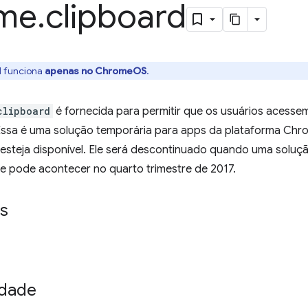
me
.
clipboard
I funciona
apenas no ChromeOS
.
clipboard
é fornecida para permitir que os usuários acesse
 Essa é uma solução temporária para apps da plataforma Chr
esteja disponível. Ele será descontinuado quando uma soluç
ue pode acontecer no quarto trimestre de 2017.
s
idade