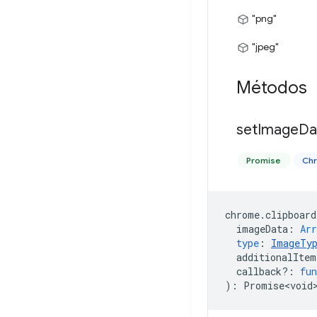
"png"
"jpeg"
Métodos
set
Image
Da
Promise
Chr
chrome
.
clipboard
imageData
:
Arr
type
:
ImageTy
additionalItem
callback?
:
fun
)
:
Promise<void