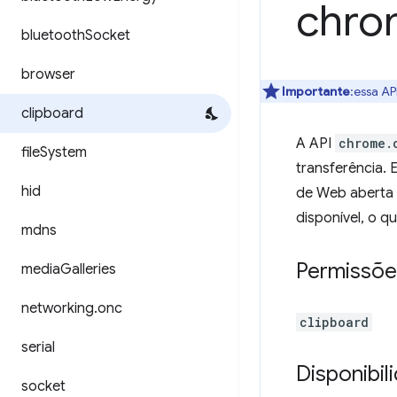
chro
bluetooth
Socket
browser
Importante
:essa AP
clipboard
A API
chrome.
file
System
transferência.
hid
de Web aberta 
disponível, o q
mdns
Permissõe
media
Galleries
networking
.
onc
clipboard
serial
Disponibil
socket