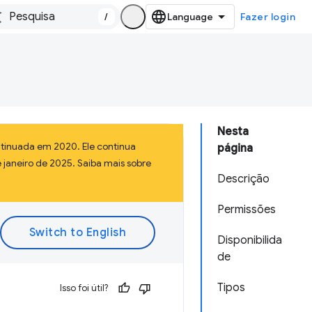
/
Fazer login
Nesta
tinuada em 2020. Ele continua
página
 janeiro de 2025. Saiba mais sobre
Descrição
Permissões
Disponibilida
de
Tipos
Isso foi útil?