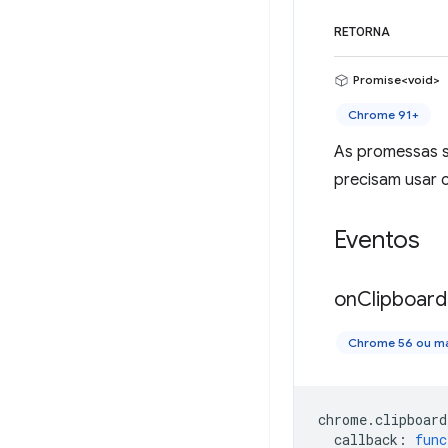
RETORNA
Promise<void>
Chrome 91+
As promessas s
precisam usar c
Eventos
on
Clipboard
Chrome 56 ou ma
chrome
.
clipboard
callback
:
func