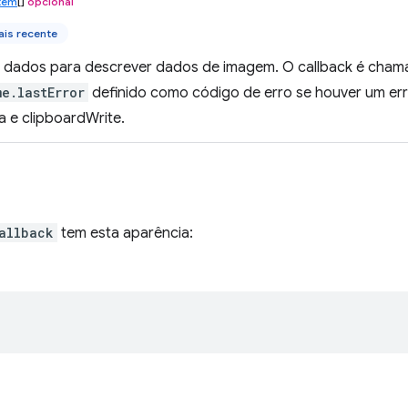
tem
[]
opcional
is recente
e dados para descrever dados de imagem. O callback é cha
e.lastError
definido como código de erro se houver um er
a e clipboardWrite.
allback
tem esta aparência: