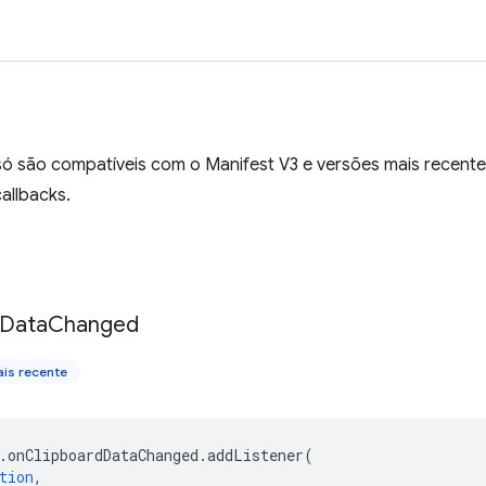
ó são compatíveis com o Manifest V3 e versões mais recente
allbacks.
Data
Changed
is recente
.
onClipboardDataChanged
.
addListener
(
tion
,