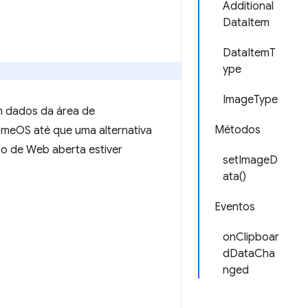
Additional
DataItem
DataItemT
ype
ImageType
m dados da área de
Métodos
omeOS até que uma alternativa
ão de Web aberta estiver
setImageD
ata()
Eventos
onClipboar
dDataCha
nged