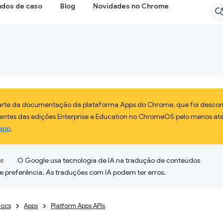
udos de caso
Blog
Novidades no Chrome
parte da documentação da plataforma Apps do Chrome, que foi descon
lientes das edições Enterprise e Education no ChromeOS pelo menos até
app
.
O Google usa tecnologia de IA na tradução de conteúdos
e preferência. As traduções com IA podem ter erros.
ocs
Apps
Platform Apps APIs