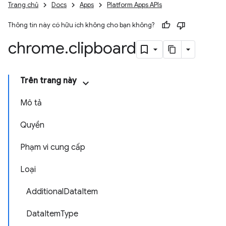
Trang chủ
Docs
Apps
Platform Apps APIs
Thông tin này có hữu ích không cho bạn không?
chrome
.
clipboard
Trên trang này
Mô tả
Quyền
Phạm vi cung cấp
Loại
AdditionalDataItem
DataItemType