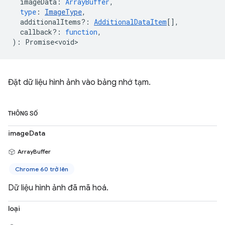
imageData
:
ArrayBuffer
,
type
:
ImageType
,
additionalItems?
:
AdditionalDataItem
[],
callback?
:
function
,
)
:
Promise<void>
Đặt dữ liệu hình ảnh vào bảng nhớ tạm.
THÔNG SỐ
imageData
ArrayBuffer
Chrome 60 trở lên
Dữ liệu hình ảnh đã mã hoá.
loại