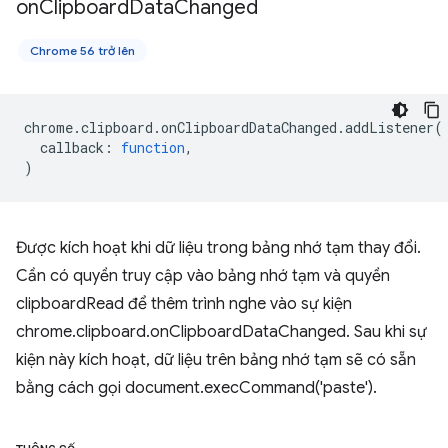
on
Clipboard
Data
Changed
Chrome 56 trở lên
chrome
.
clipboard
.
onClipboardDataChanged
.
addListener
(
callback
:
function
,
)
Được kích hoạt khi dữ liệu trong bảng nhớ tạm thay đổi.
Cần có quyền truy cập vào bảng nhớ tạm và quyền
clipboardRead để thêm trình nghe vào sự kiện
chrome.clipboard.onClipboardDataChanged. Sau khi sự
kiện này kích hoạt, dữ liệu trên bảng nhớ tạm sẽ có sẵn
bằng cách gọi document.execCommand('paste').