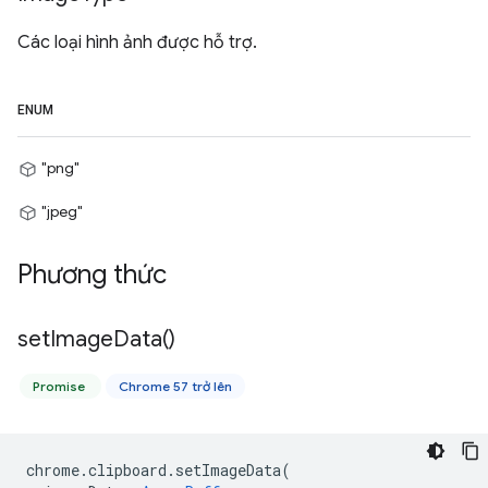
Các loại hình ảnh được hỗ trợ.
ENUM
"png"
"jpeg"
Phương thức
set
Image
Data(
)
Promise
Chrome 57 trở lên
chrome
.
clipboard
.
setImageData
(