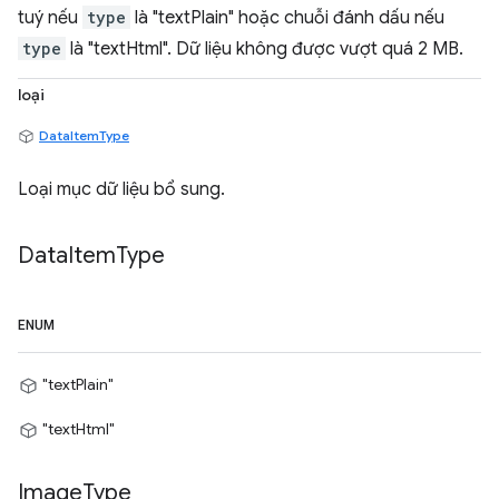
tuý nếu
type
là "textPlain" hoặc chuỗi đánh dấu nếu
type
là "textHtml". Dữ liệu không được vượt quá 2 MB.
loại
DataItemType
Loại mục dữ liệu bổ sung.
Data
Item
Type
ENUM
"textPlain"
"textHtml"
Image
Type