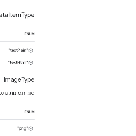
ata
Item
Type
ENUM
"textPlain"
"textHtml"
Image
Type
סוגי תמונות נתמ
ENUM
"png"