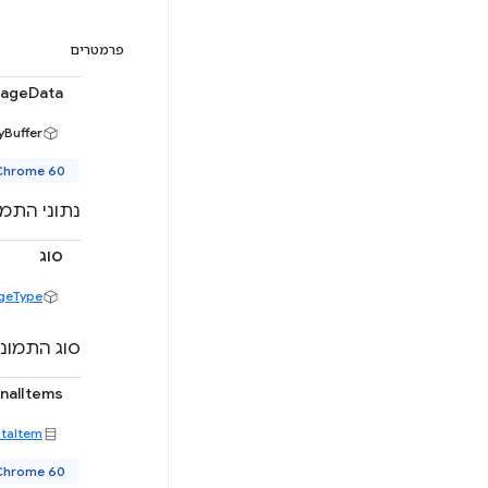
פרמטרים
mageData
yBuffer
Chrome 60 ואיל
נתוני התמו
סוג
geType
סוג התמונ
onalItems
ataItem
Chrome 60 ואיל