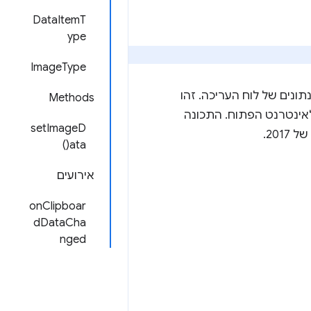
DataItemT
ype
ImageType
נים של לוח העריכה. זהו
Methods
היה זמין פתרון חלופי לאינטרנט הפתוח. התכונה
setImageD
201.
ata()
אירועים
onClipboar
dDataCha
nged