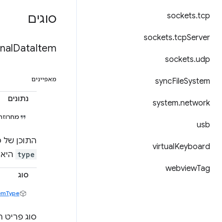
sockets
.
tcp
סוגים
sockets
.
tcp
Server
nal
Data
Item
sockets
.
udp
מאפיינים
sync
File
System
נתונים
system
.
network
מחרוזת
usb
התוכן של 
virtual
Keyboard
type
היא textHtml. הגודל המקסימלי של הנתונים הוא 
webview
Tag
סוג
emType
סוג פריט ה