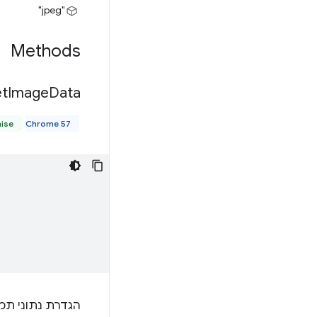
"jpeg"
Methods
et
Image
Data(
Chrome 57 ואילך
mise
הגדרת נתוני תמו