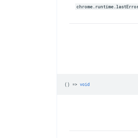
chrome.runtime.lastErro
() =>
void