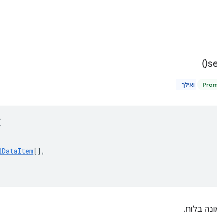
)
s
Pro
(
lDataItem
[],
נה בלוח.