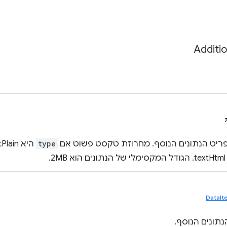
Additio
פריט הנתונים הנוסף. מחרוזת טקסט פשוט אם
type
היא textPlain, או מחרוזת תגי עיצוב אם
2MB.
DataIt
נתונים הנוסף.