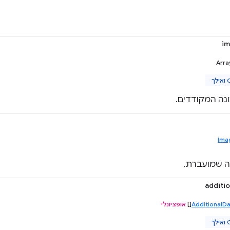
i
Arra
ך
נה המקודדים.
Ima
ה שמועברת.
additi
AdditionalD
[]
אופציונלי
ך