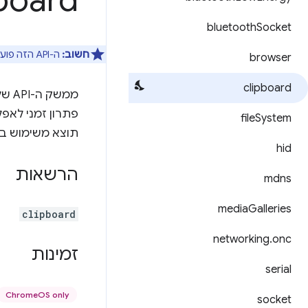
pboard
bluetooth
Socket
חשוב:
ה-API הזה פועל
browser
clipboard
ממשק ה-API של
file
System
תוצא משימוש ברגע
hid
הרשאות
mdns
media
Galleries
clipboard
networking
.
onc
זמינות
serial
ChromeOS only
socket