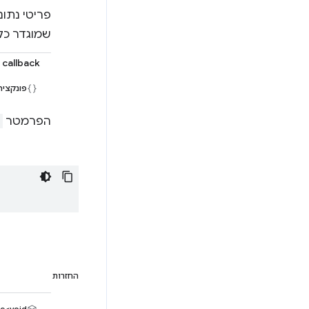
פריטי נתונ
שמוגדר כק
callback
פונקצי
הפרמטר
החזרות
e<void>