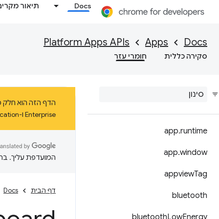
Docs
תיאור מקרים
Platform Apps APIs
Apps
Docs
סקירה כללית
חומרי עזר
Enterprise ו-Education ב-ChromeOS עד ינואר 2025 לפחות.
app
.
runtime
app
.
window
המועדפת עליך. בתרג
appview
Tag
דף הבית
Docs
bluetooth
bluetooth
Low
Energy