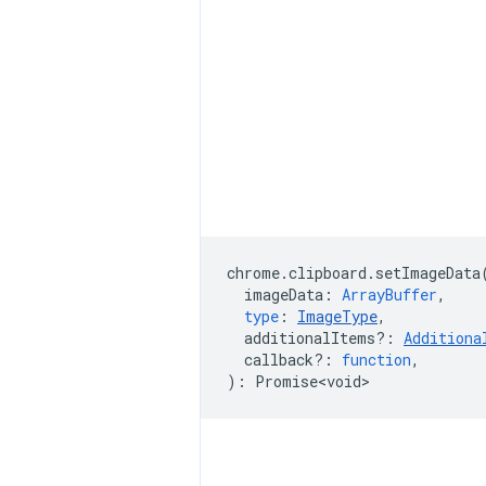
chrome
.
clipboard
.
setImageData
imageData
:
ArrayBuffer
,
type
:
ImageType
,
additionalItems?
:
Additiona
callback?
:
function
,
)
:
Promise<void>