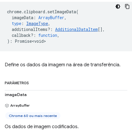
chrome
.
clipboard
.
setImageData
(
imageData
:
ArrayBuffer
,
type
:
ImageType
,
additionalItems?
:
AdditionalDataItem
[],
callback?
:
function
,
)
:
Promise<void>
Define os dados da imagem na área de transferência.
PARÂMETROS
imageData
ArrayBuffer
Chrome 60 ou mais recente
Os dados de imagem codificados.