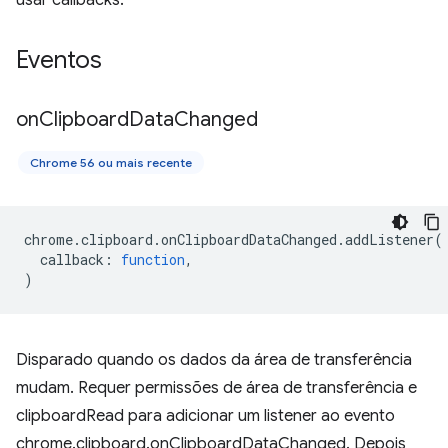
usar callbacks.
Eventos
on
Clipboard
Data
Changed
Chrome 56 ou mais recente
chrome
.
clipboard
.
onClipboardDataChanged
.
addListener
(
callback
:
function
,
)
Disparado quando os dados da área de transferência
mudam. Requer permissões de área de transferência e
clipboardRead para adicionar um listener ao evento
chrome.clipboard.onClipboardDataChanged. Depois