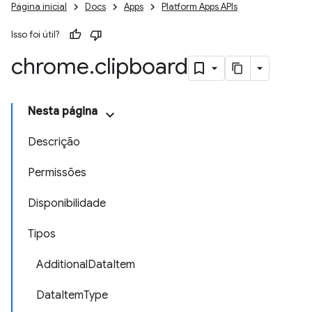
Página inicial
Docs
Apps
Platform Apps APIs
Isso foi útil?
chrome
.
clipboard
Nesta página
Descrição
Permissões
Disponibilidade
Tipos
AdditionalDataItem
DataItemType