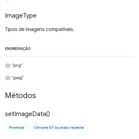
Image
Type
Tipos de imagens compatíveis.
ENUMERAÇÃO
"png"
"jpeg"
Métodos
set
Image
Data(
)
Promise
Chrome 57 ou mais recente