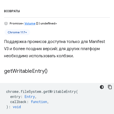
ВОЗВРАТЫ
Promise<
Volume
[] | undefined>
Chrome 117+
Поддержка промисов доступна только для Manifest
V3 и более поздних версий; для других платформ
необходимо использовать колбэки.
get
Writable
Entry(
)
chrome
.
fileSystem
.
getWritableEntry
(
entry
:
Entry
,
callback
:
function
,
)
:
void