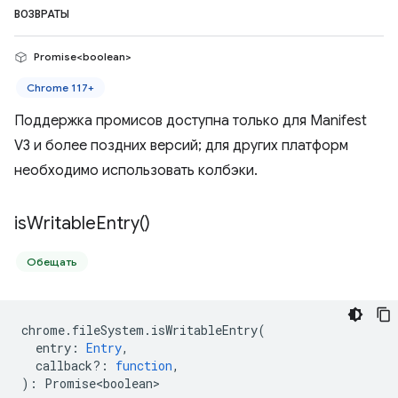
ВОЗВРАТЫ
Promise<boolean>
Chrome 117+
Поддержка промисов доступна только для Manifest
V3 и более поздних версий; для других платформ
необходимо использовать колбэки.
is
Writable
Entry(
)
Обещать
chrome
.
fileSystem
.
isWritableEntry
(
entry
:
Entry
,
callback?
:
function
,
)
:
Promise<boolean>