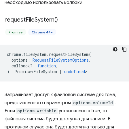
необходимо использовать колбэки.
request
File
System(
)
Promise
Chrome 44+
chrome
.
fileSystem
.
requestFileSystem
(
options
:
RequestFileSystemOptions
,
callback?
:
function
,
)
:
Promise<FileSystem
|
undefined
>
Запрашивает доступ к файловой системе для тома,
представленного параметром
options.volumeId
.
Если
options.writable
установлено в true, то
файловая система будет доступна для записи. В
противном случае она будет доступна только для