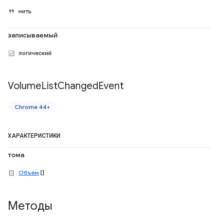
нить
записываемый
логический
Volume
List
Changed
Event
Chrome 44+
ХАРАКТЕРИСТИКИ
тома
Объем
[]
Методы