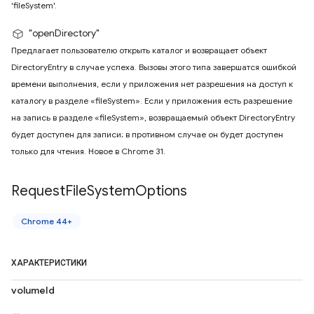
'fileSystem'.
"openDirectory"
Предлагает пользователю открыть каталог и возвращает объект
DirectoryEntry в случае успеха. Вызовы этого типа завершатся ошибкой
времени выполнения, если у приложения нет разрешения на доступ к
каталогу в разделе «fileSystem». Если у приложения есть разрешение
на запись в разделе «fileSystem», возвращаемый объект DirectoryEntry
будет доступен для записи; в противном случае он будет доступен
только для чтения. Новое в Chrome 31.
Request
File
System
Options
Chrome 44+
ХАРАКТЕРИСТИКИ
volumeId