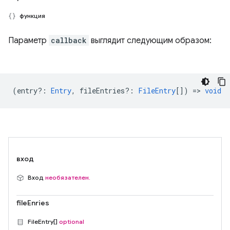
функция
Параметр
callback
выглядит следующим образом:
(
entry?
:
Entry
,
fileEntries?
:
FileEntry
[]) =>
void
вход
Вход
необязателен.
fileEnries
FileEntry[]
optional