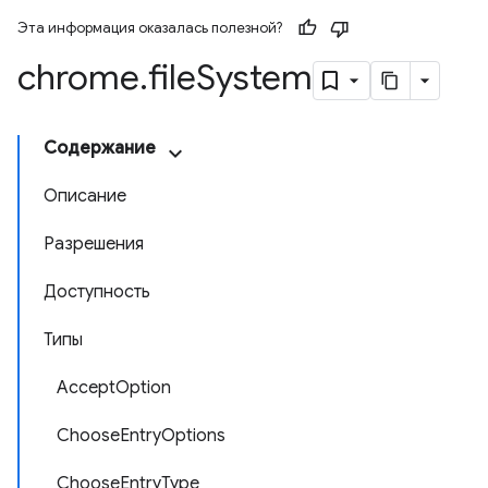
Эта информация оказалась полезной?
chrome
.
file
System
Содержание
Описание
Разрешения
Доступность
Типы
AcceptOption
ChooseEntryOptions
ChooseEntryType