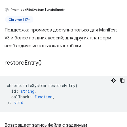
Promise<FileSystem | undefined>
Chrome 117+
Поддержка промисов доступна только для Manifest
V3 и более поздних версий; для других платформ
необходимо использовать колбэки.
restore
Entry(
)
chrome
.
fileSystem
.
restoreEntry
(
id
:
string
,
callback
:
function
,
)
:
void
Возвращает запись файла с заданным