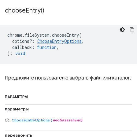
choose
Entry(
)
chrome
.
fileSystem
.
chooseEntry
(
options?
:
ChooseEntryOptions
,
callback
:
function
,
)
:
void
Предложите пользователю выбрать файл или каталог.
ПАРАМЕТРЫ
параметры
ChooseEntryOptions (
необязательно)
перезвонить