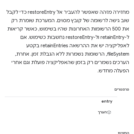
מחזירה מזהה שאפשר להעביר אל restoreEntry כדי לקבל
שוב גישה לרשומה של קובץ מסוים. המערכת שומרת רק
את 500 הרשומות האחרונות שהיו בשימוש, כאשר קריאות
ל-retainEntry ול-restoreEntry נחשבות כשימוש. אם
לאפליקציה יש את ההרשאה retainEntries בקטע
fileSystem, הרשומות נשמרות ללא הגבלת זמן. אחרת,
הערכים נשמרים רק בזמן שהאפליקציה פועלת וגם אחרי
הפעלה מחדש.
פרמטרים
entry
הערך
החזרות