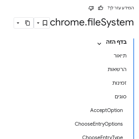
המידע עזר לך?
chrome
.
file
System
בדף הזה
תיאור
הרשאות
זמינות
סוגים
AcceptOption
ChooseEntryOptions
ChooseEntryType