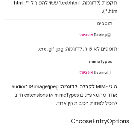
תקפות (לדוגמה, 'text/html' עשוי להפוך ל-'*.html,
*.htm').
תוספים
string[]
אופציונלי
תוספים לאישור, לדוגמה: jpg,‏ gif,‏ crx.
mimeTypes
string[]
אופציונלי
סוגי MIME לקבלה, לדוגמה: image/jpeg או audio/*‎.
אחד מהמאפיינים mimeTypes או extensions חייב
להכיל לפחות רכיב תקין אחד.
Choose
Entry
Options