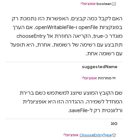
‫boolean
אופציונלי
האם לקבל כמה קבצים. האפשרות הזו נתמכת רק
בפונקציות openFile ו-openWritableFile. אם הערך
מוגדר כ-true, הקריאה החוזרת אל chooseEntry
תתבצע עם רשימה של רשומות. אחרת, היא תופעל
עם רשומה אחת.
suggestedName
מחרוזת
אופציונלי
שם הקובץ המוצע שיוצג למשתמש כשם ברירת
המחדל לשמירה. ההגדרה הזו היא אופציונלית
ורלוונטית רק ל-saveFile.
סוג
ChooseEntryType
אופציונלי