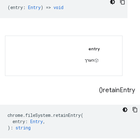
(
entry
:
Entry
) =>
void
entry
הערך
)
retain
Entry(
chrome
.
fileSystem
.
retainEntry
(
entry
:
Entry
,
)
:
string