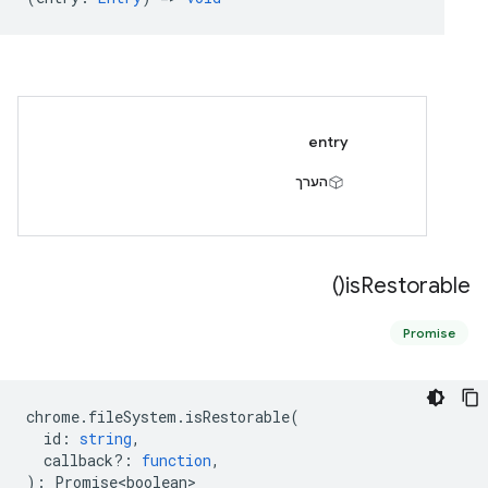
entry
הערך
)
is
Restorable(
Promise
chrome
.
fileSystem
.
isRestorable
(
id
:
string
,
callback?
:
function
,
)
:
Promise<boolean>