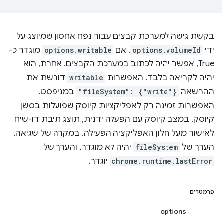
בקשת גישה למערכת קבצים עבור נפח אחסון שמיוצג על
ידי
options.volumeId
. אם
options.writable
מוגדר כ-
True, אפשר יהיה לכתוב במערכת הקבצים. אחרת, הוא
יהיה לקריאה בלבד. האפשרות
writable
דורשת את
ההרשאה
"fileSystem": {"write"}
במניפסט.
האפשרות זמינה רק לאפליקציות קיוסק שפועלות בסשן
קיוסק. במצב קיוסק עם הפעלה ידנית, תוצג תיבת דו-שיח
לאישור מעל חלון האפליקציה הפעילה. במקרה של שגיאה,
הערך של
fileSystem
יהיה לא מוגדר, והערך של
chrome.runtime.lastError
יוגדר.
פרמטרים
options