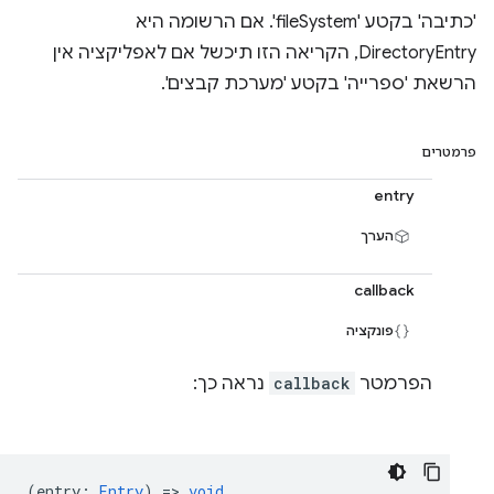
'כתיבה' בקטע 'fileSystem'. אם הרשומה היא
DirectoryEntry, הקריאה הזו תיכשל אם לאפליקציה אין
הרשאת 'ספרייה' בקטע 'מערכת קבצים'.
פרמטרים
entry
הערך
callback
פונקציה
הפרמטר
callback
נראה כך:
(
entry
:
Entry
) =>
void