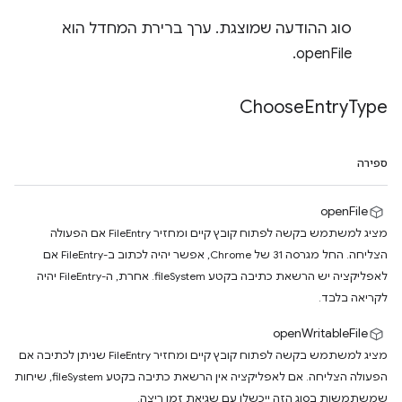
סוג ההודעה שמוצגת. ערך ברירת המחדל הוא
openFile.
Choose
Entry
Type
ספירה
openFile
מציג למשתמש בקשה לפתוח קובץ קיים ומחזיר FileEntry אם הפעולה
הצליחה. החל מגרסה 31 של Chrome, אפשר יהיה לכתוב ב-FileEntry אם
לאפליקציה יש הרשאת כתיבה בקטע fileSystem. אחרת, ה-FileEntry יהיה
לקריאה בלבד.
openWritableFile
מציג למשתמש בקשה לפתוח קובץ קיים ומחזיר FileEntry שניתן לכתיבה אם
הפעולה הצליחה. אם לאפליקציה אין הרשאת כתיבה בקטע fileSystem, שיחות
שמשתמשות בסוג הזה ייכשלו עם שגיאת זמן ריצה.