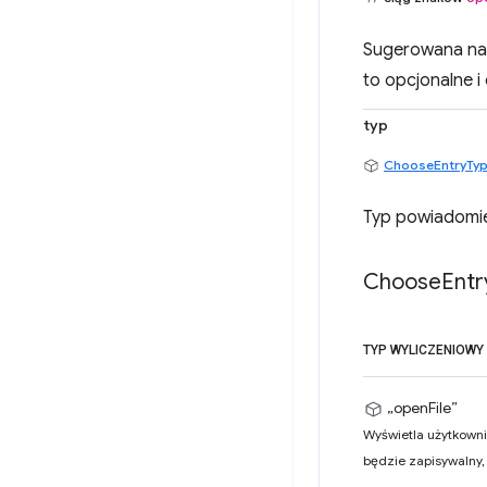
Sugerowana naz
to opcjonalne i 
typ
ChooseEntryTy
Typ powiadomie
Choose
Entr
TYP WYLICZENIOWY
„openFile”
Wyświetla użytkowni
będzie zapisywalny, 