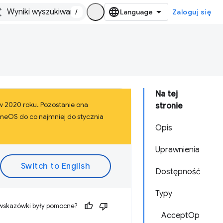
/
Zaloguj się
Na tej
 w 2020 roku. Pozostanie ona
stronie
omeOS do co najmniej do stycznia
Opis
Uprawnienia
Dostępność
Typy
 wskazówki były pomocne?
AcceptOp