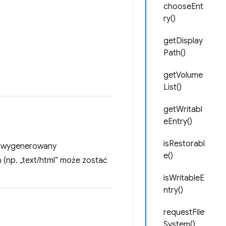
chooseEnt
ry()
getDisplay
Path()
getVolume
List()
getWritabl
eEntry()
isRestorabl
nie wygenerowany
e()
 (np. „text/html” może zostać
isWritableE
ntry()
requestFile
System()