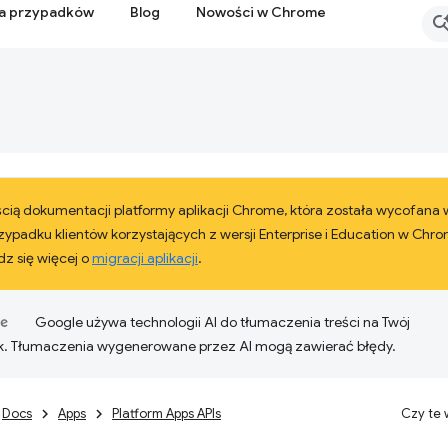
ia przypadków
Blog
Nowości w Chrome
ęścią dokumentacji platformy aplikacji Chrome, która została wycofana
ypadku klientów korzystających z wersji Enterprise i Education w Chr
z się więcej o
migracji aplikacji
.
Google używa technologii AI do tłumaczenia treści na Twój
k. Tłumaczenia wygenerowane przez AI mogą zawierać błędy.
Docs
Apps
Platform Apps APIs
Czy te