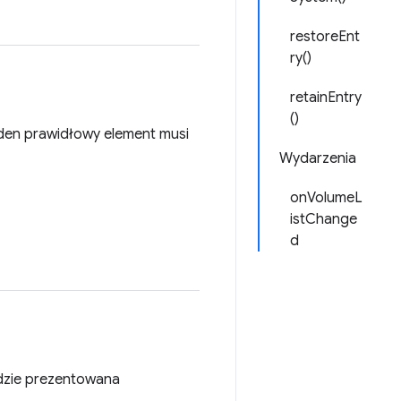
restoreEnt
ry()
retainEntry
()
eden prawidłowy element musi
Wydarzenia
onVolumeL
istChange
d
ędzie prezentowana