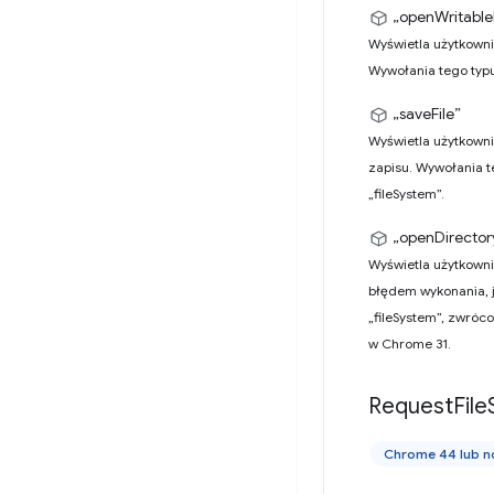
„openWritableF
Wyświetla użytkowni
Wywołania tego typu
„saveFile”
Wyświetla użytkowni
zapisu. Wywołania t
„fileSystem”.
„openDirector
Wyświetla użytkowni
błędem wykonania, je
„fileSystem”, zwróc
w Chrome 31.
Request
File
Chrome 44 lub 