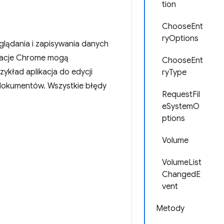
tion
ChooseEnt
ryOptions
glądania i zapisywania danych
ikacje Chrome mogą
ChooseEnt
zykład aplikacja do edycji
ryType
 dokumentów. Wszystkie błędy
RequestFil
eSystemO
ptions
Volume
VolumeList
ChangedE
vent
Metody