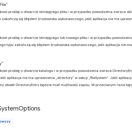
ile”
kowi prośbę o otwarcie istniejącego pliku i w przypadku powodzenia zwraca obie
 zakończą się błędem środowiska wykonawczego, jeśli aplikacja nie ma uprawnie
kowi prośbę o otwarcie istniejącego lub nowego pliku i w przypadku powodzenia
ego typu zakończą się błędem środowiska wykonawczego, jeśli aplikacja nie ma
y”
kowi prośbę o otwarcie katalogu i w przypadku powodzenia zwraca DirectoryEnt
śli aplikacja nie ma uprawnienia „directory” w sekcji „fileSystem”. Jeśli aplikac
ony obiekt DirectoryEntry będzie miał możliwość zapisu. W przeciwnym razie bę
System
Options
nowszy