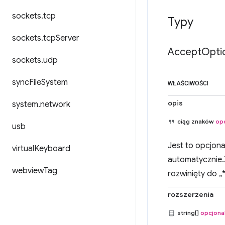
sockets
.
tcp
Typy
sockets
.
tcp
Server
Accept
Opti
sockets
.
udp
sync
File
System
WŁAŚCIWOŚCI
opis
system
.
network
ciąg znaków
op
usb
Jest to opcjona
virtual
Keyboard
automatycznie.Z
webview
Tag
rozwinięty do „*
rozszerzenia
string[]
opcjona