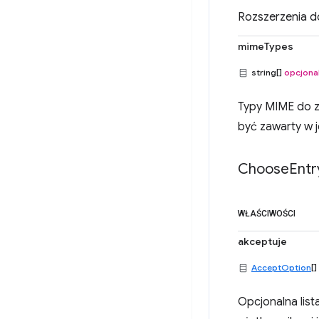
Rozszerzenia do 
mimeTypes
string[]
opcjona
Typy MIME do za
być zawarty w j
Choose
Entr
WŁAŚCIWOŚCI
akceptuje
AcceptOption
[]
Opcjonalna list