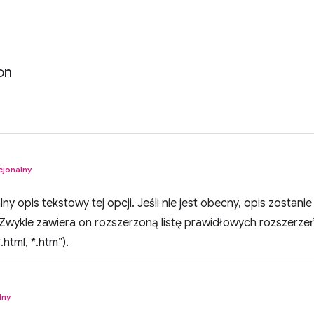
on
cjonalny
lny opis tekstowy tej opcji. Jeśli nie jest obecny, opis zosta
wykle zawiera on rozszerzoną listę prawidłowych rozszerzeń
.html, *.htm”).
lny