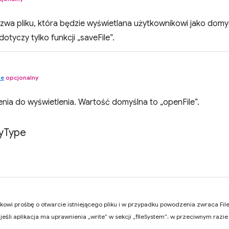
wa pliku, która będzie wyświetlana użytkownikowi jako domyś
dotyczy tylko funkcji „saveFile”.
pe
opcjonalny
nia do wyświetlenia. Wartość domyślna to „openFile”.
y
Type
kowi prośbę o otwarcie istniejącego pliku i w przypadku powodzenia zwraca File
jeśli aplikacja ma uprawnienia „write” w sekcji „fileSystem”; w przeciwnym razie