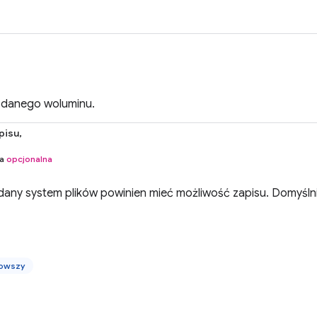
żądanego woluminu.
pisu,
na
opcjonalna
dany system plików powinien mieć możliwość zapisu. Domyślnie
nowszy