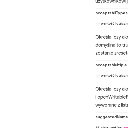
użytkownikowi 
acceptsAllTypes
wartość logicz
Określa, czy a
domyślna to tru
zostanie zreset
acceptsMultiple
wartość logicz
Określa, czy ak
i openWritableF
wywołane z lis
suggestedName
ciąg znaków
op