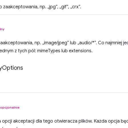
zaakceptowania, np. „jpg”, „gif”, „crx”.
lny
akceptowania, np. „image/jpeg” lub „audio/*”. Co najmniej j
ednym z tych pól: mimeTypes lub extensions.
y
Options
opcjonalnie
a opcji akceptacji dla tego otwieracza plików. Każda opcja b