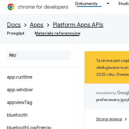
Dokumenty
Stud
Docs
Apps
Platform Apps APIs
Przegląd
Materiały referencyjne
Ta strona jest cz
obsługiwana w prz
2025 roku. Dowied
app
.
runtime
app
.
window
preferowany języ
appview
Tag
bluetooth
Strona główna
bluetooth
Low
Energy