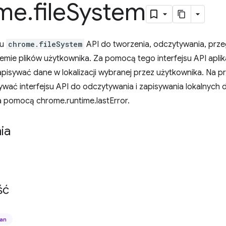
me
.
file
System
su
chrome.fileSystem
API do tworzenia, odczytywania, prze
temie plików użytkownika. Za pomocą tego interfejsu API apl
pisywać dane w lokalizacji wybranej przez użytkownika. Na pr
ywać interfejsu API do odczytywania i zapisywania lokalnych
a pomocą chrome.runtime.lastError.
ia
ść
lan