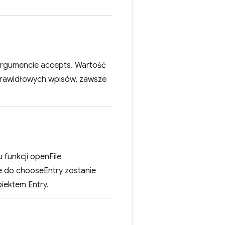
 argumencie accepts. Wartość
a prawidłowych wpisów, zawsze
 funkcji openFile
ne do chooseEntry zostanie
iektem Entry.