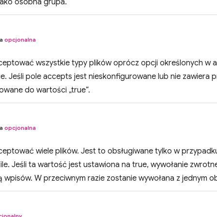
jako osobna grupa.
na
opcjonalna
kceptować wszystkie typy plików oprócz opcji określonych w
e. Jeśli pole accepts jest nieskonfigurowane lub nie zawier
owane do wartości „true”.
na
opcjonalna
ceptować wiele plików. Jest to obsługiwane tylko w przypadku
ile. Jeśli ta wartość jest ustawiona na true, wywołanie zwrot
tą wpisów. W przeciwnym razie zostanie wywołana z jednym ob
cjonalny