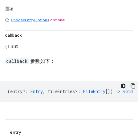
選項
ChooseEntryOptions
optional
callback
函式
callback
參數如下：
(
entry?
:
Entry
,
fileEntries?
:
FileEntry
[]) =>
void
entry