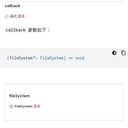
callback
函式
選填
callback
參數如下：
(
fileSystem?
:
FileSystem
) =>
void
fileSystem
FileSystem
選填