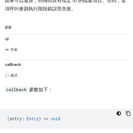
如果可以還原，則傳回具有指定 ID 的檔案項目。否則，這
項呼叫會因執行階段錯誤而失敗。
參數
id
字串
callback
函式
callback
參數如下：
(
entry
:
Entry
) =>
void