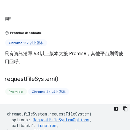
傳回
Promise<boolean>
Chrome 117 以上版本
只有資訊清單 V3 以上版本支援 Promise，其他平台則需使
用回呼。
request
File
System(
)
Promise
Chrome 44 以上版本
chrome
.
fileSystem
.
requestFileSystem
(
options
:
RequestFileSystemOptions
,
callback?
:
function
,