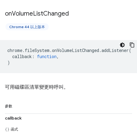
on
Volume
List
Changed
Chrome 44 以上版本
chrome
.
fileSystem
.
onVolumeListChanged
.
addListener
(
callback
:
function
,
)
可用磁碟區清單變更時呼叫。
參數
callback
函式