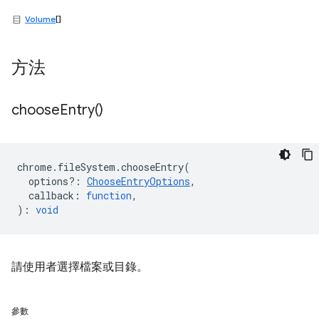
Volume
[]
方法
choose
Entry(
)
chrome
.
fileSystem
.
chooseEntry
(
options?
:
ChooseEntryOptions
,
callback
:
function
,
)
:
void
請使用者選擇檔案或目錄。
參數