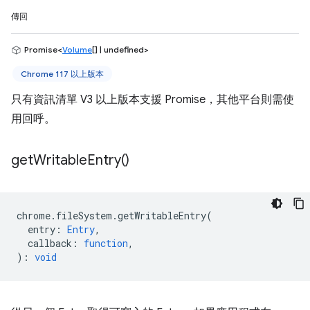
傳回
Promise<
Volume
[] | undefined>
Chrome 117 以上版本
只有資訊清單 V3 以上版本支援 Promise，其他平台則需使
用回呼。
get
Writable
Entry(
)
chrome
.
fileSystem
.
getWritableEntry
(
entry
:
Entry
,
callback
:
function
,
)
:
void