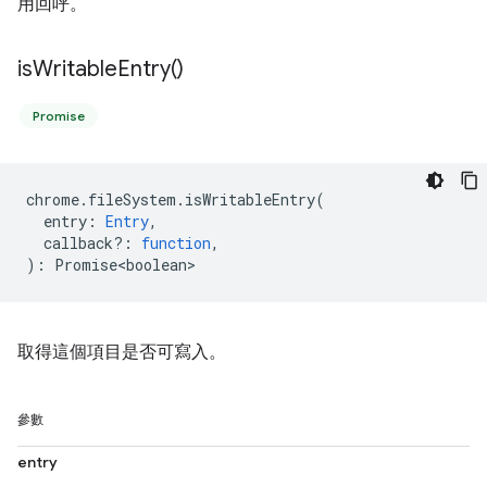
用回呼。
is
Writable
Entry(
)
Promise
chrome
.
fileSystem
.
isWritableEntry
(
entry
:
Entry
,
callback?
:
function
,
)
:
Promise<boolean>
取得這個項目是否可寫入。
參數
entry