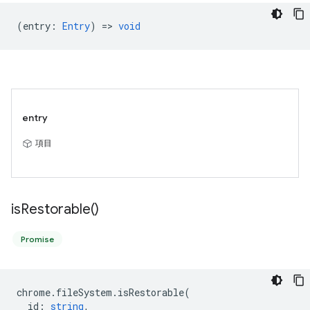
(
entry
:
Entry
) =>
void
entry
項目
is
Restorable(
)
Promise
chrome
.
fileSystem
.
isRestorable
(
id
:
string
,