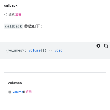
callback
函式
選填
callback
參數如下：
(
volumes?
:
Volume
[]) =>
void
volumes
Volume
[]
選用