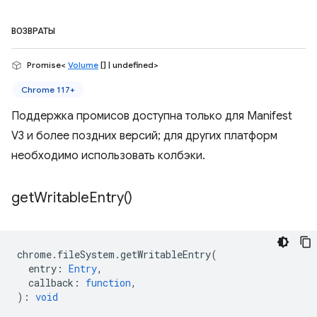
ВОЗВРАТЫ
Promise<
Volume
[] | undefined>
Chrome 117+
Поддержка промисов доступна только для Manifest
V3 и более поздних версий; для других платформ
необходимо использовать колбэки.
get
Writable
Entry(
)
chrome
.
fileSystem
.
getWritableEntry
(
entry
:
Entry
,
callback
:
function
,
)
:
void