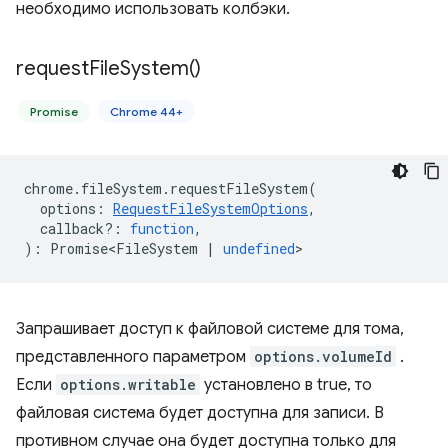
необходимо использовать колбэки.
request
File
System(
)
Promise
Chrome 44+
chrome
.
fileSystem
.
requestFileSystem
(
options
:
RequestFileSystemOptions
,
callback?
:
function
,
)
:
Promise<FileSystem
|
undefined
>
Запрашивает доступ к файловой системе для тома,
представленного параметром
options.volumeId
.
Если
options.writable
установлено в true, то
файловая система будет доступна для записи. В
противном случае она будет доступна только для