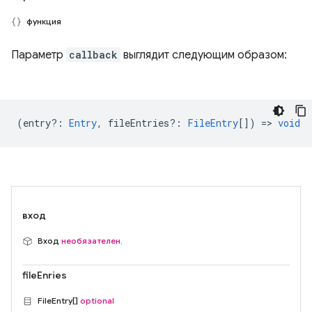
функция
Параметр
callback
выглядит следующим образом:
(
entry?
:
Entry
,
fileEntries?
:
FileEntry
[]) =>
void
вход
Вход
необязателен.
fileEnries
FileEntry[]
optional