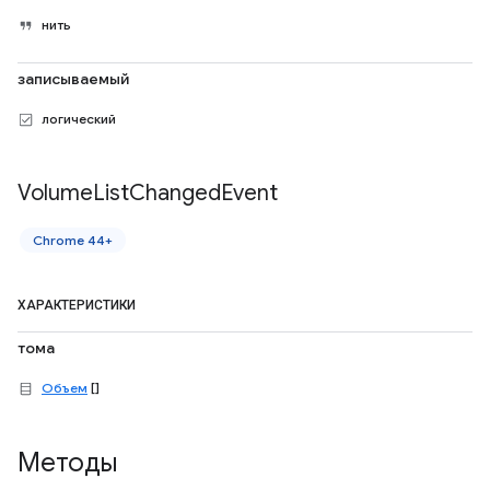
нить
записываемый
логический
Volume
List
Changed
Event
Chrome 44+
ХАРАКТЕРИСТИКИ
тома
Объем
[]
Методы