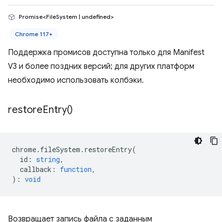
Promise<FileSystem | undefined>
Chrome 117+
Поддержка промисов доступна только для Manifest
V3 и более поздних версий; для других платформ
необходимо использовать колбэки.
restore
Entry(
)
chrome
.
fileSystem
.
restoreEntry
(
id
:
string
,
callback
:
function
,
)
:
void
Возвращает запись файла с заданным