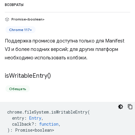
ВОЗВРАТЫ
Promise<boolean>
Chrome 117+
Поддержка промисов доступна только для Manifest
V3 и более поздних версий; для других платформ
необходимо использовать колбэки.
is
Writable
Entry(
)
Обещать
chrome
.
fileSystem
.
isWritableEntry
(
entry
:
Entry
,
callback?
:
function
,
)
:
Promise<boolean>