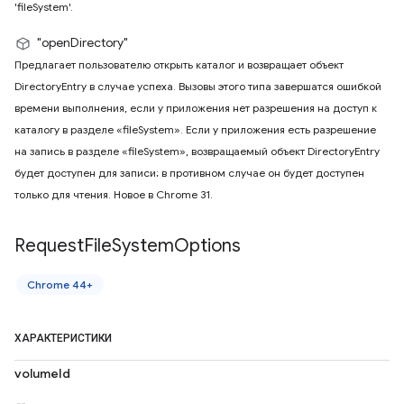
'fileSystem'.
"openDirectory"
Предлагает пользователю открыть каталог и возвращает объект
DirectoryEntry в случае успеха. Вызовы этого типа завершатся ошибкой
времени выполнения, если у приложения нет разрешения на доступ к
каталогу в разделе «fileSystem». Если у приложения есть разрешение
на запись в разделе «fileSystem», возвращаемый объект DirectoryEntry
будет доступен для записи; в противном случае он будет доступен
только для чтения. Новое в Chrome 31.
Request
File
System
Options
Chrome 44+
ХАРАКТЕРИСТИКИ
volumeId