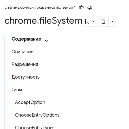
Эта информация оказалась полезной?
chrome
.
file
System
Содержание
Описание
Разрешения
Доступность
Типы
AcceptOption
ChooseEntryOptions
ChooseEntryType