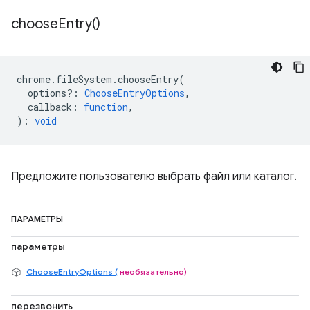
choose
Entry(
)
chrome
.
fileSystem
.
chooseEntry
(
options?
:
ChooseEntryOptions
,
callback
:
function
,
)
:
void
Предложите пользователю выбрать файл или каталог.
ПАРАМЕТРЫ
параметры
ChooseEntryOptions (
необязательно)
перезвонить