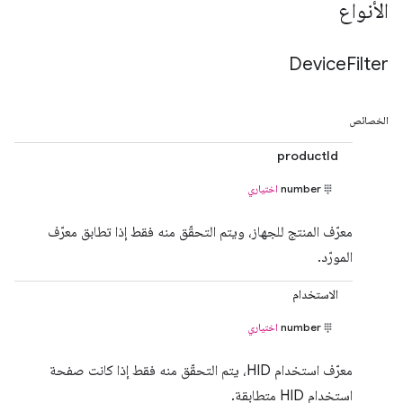
الأنواع
Device
Filter
الخصائص
productId
number
اختياري
معرّف المنتج للجهاز، ويتم التحقّق منه فقط إذا تطابق معرّف
المورّد.
الاستخدام
number
اختياري
معرّف استخدام HID، يتم التحقّق منه فقط إذا كانت صفحة
استخدام HID متطابقة.