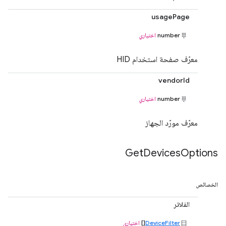
usagePage
number
اختياري
معرّف صفحة استخدام HID
vendorId
number
اختياري
معرّف مورّد الجهاز
Get
Devices
Options
الخصائص
الفلاتر
DeviceFilter
[]
اختياري