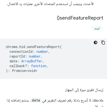
الأحدث، ويجب أن تستخدم المنصات الأخرى عمليات رد الاتصال.
)
send
Feature
Report(
الوعد
chrome
.
hid
.
sendFeatureReport
(
connectionId
:
number
,
reportId
:
number
,
data
:
ArrayBuffer
,
callback?
:
function
,
)
:
Promise<void>
إرسال تقرير ميزة إلى الجهاز
ملاحظة:
لا تُدرِج بادئة رقم تعريف التقرير في
data
. ستتم إضافته إذا