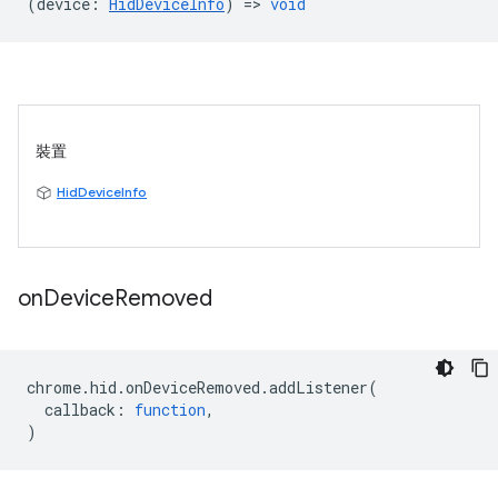
(
device
:
HidDeviceInfo
) =>
void
裝置
HidDeviceInfo
on
Device
Removed
chrome
.
hid
.
onDeviceRemoved
.
addListener
(
callback
:
function
,
)