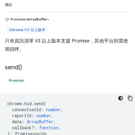
傳回
Promise<ArrayBuffer>
Chrome 117 以上版本
只有資訊清單 V3 以上版本支援 Promise，其他平台則需使
用回呼。
send(
)
Promise
chrome
.
hid
.
send
(
connectionId
:
number
,
reportId
:
number
,
data
:
ArrayBuffer
,
callback?
:
function
,
)
:
Promise<void>