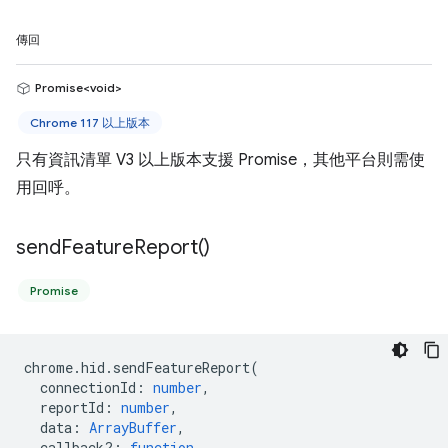
傳回
Promise<void>
Chrome 117 以上版本
只有資訊清單 V3 以上版本支援 Promise，其他平台則需使
用回呼。
send
Feature
Report(
)
Promise
chrome
.
hid
.
sendFeatureReport
(
connectionId
:
number
,
reportId
:
number
,
data
:
ArrayBuffer
,
callback?
:
function
,