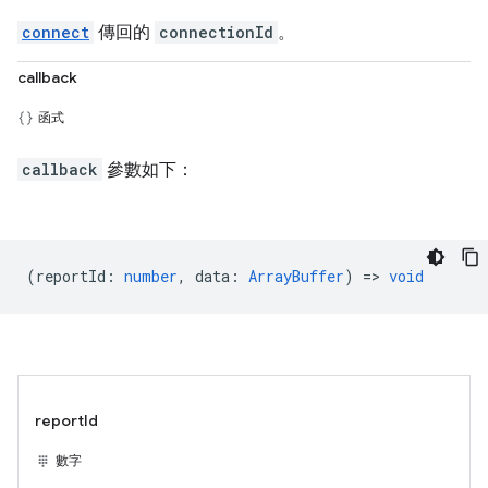
connect
傳回的
connectionId
。
callback
函式
callback
參數如下：
(
reportId
:
number
,
data
:
ArrayBuffer
) =>
void
reportId
數字