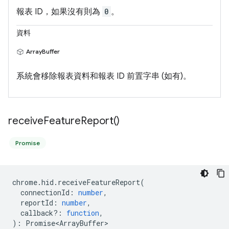
報表 ID，如果沒有則為
0
。
資料
ArrayBuffer
系統會移除報表資料和報表 ID 前置字串 (如有)。
receive
Feature
Report(
)
Promise
chrome
.
hid
.
receiveFeatureReport
(
connectionId
:
number
,
reportId
:
number
,
callback?
:
function
,
)
:
Promise<ArrayBuffer>