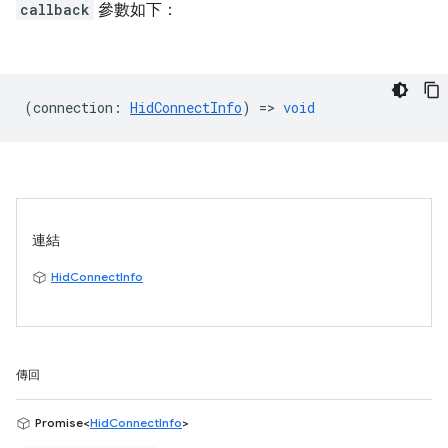
callback
參數如下：
(
connection
:
HidConnectInfo
) =>
void
連結
HidConnectInfo
傳回
Promise<
HidConnectInfo
>