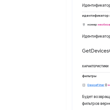
Идентификатор
идентификатор 
номер
необяз
Идентификатор
Get
Devices
ХАРАКТЕРИСТИКИ
фильтры
DeviceFilter
[]
н
Будет возвращ
фильтров верн