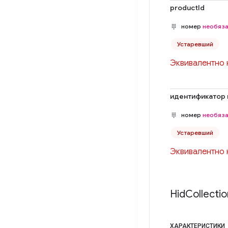
productId
номер
необяз
Устаревший
Эквивалентно
идентификатор 
номер
необяз
Устаревший
Эквивалентно
Hid
Collectio
ХАРАКТЕРИСТИКИ