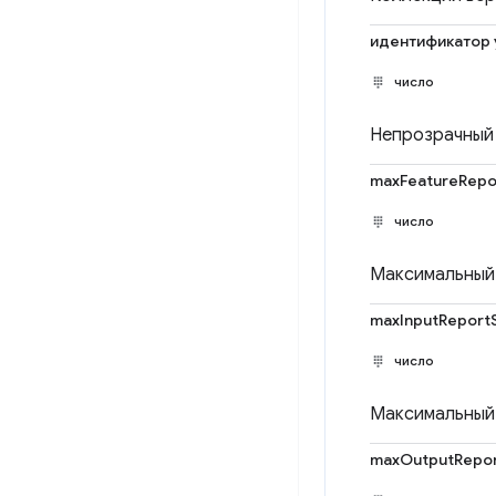
идентификатор 
число
Непрозрачный 
maxFeatureRepo
число
Максимальный 
maxInputReport
число
Максимальный 
maxOutputRepor