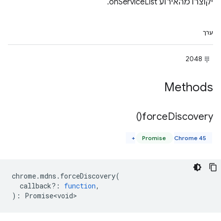
יקוצרו מהאירוע onServiceList.
ערך
2048
Methods
)
force
Discovery(
Promise
Chrome 45+
chrome
.
mdns
.
forceDiscovery
(
callback?
:
function
,
)
:
Promise<void>