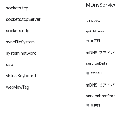
MDns
Servic
sockets
.
tcp
sockets
.
tcp
Server
プロパティ
sockets
.
udp
ipAddress
文字列
sync
File
System
mDNS でアド
system
.
network
serviceData
usb
string[]
virtual
Keyboard
mDNS でア
webview
Tag
serviceHostPort
文字列