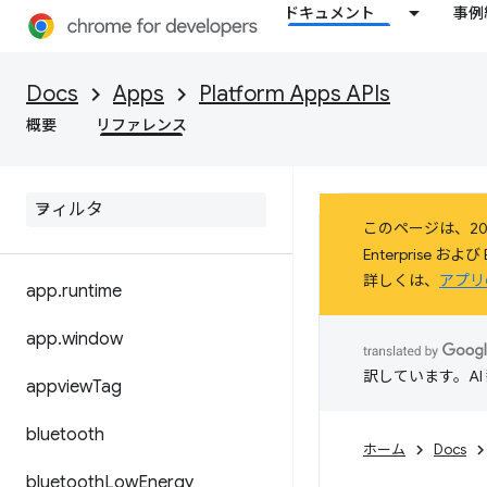
ドキュメント
事例
Docs
Apps
Platform Apps APIs
概要
リファレンス
このページは、20
Enterprise 
詳しくは、
アプリ
app
.
runtime
app
.
window
訳しています。A
appview
Tag
bluetooth
ホーム
Docs
bluetooth
Low
Energy