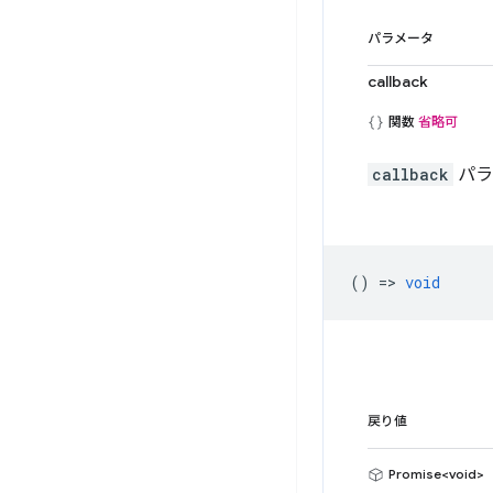
パラメータ
callback
関数
省略可
callback
パラ
() =>
void
戻り値
Promise<void>