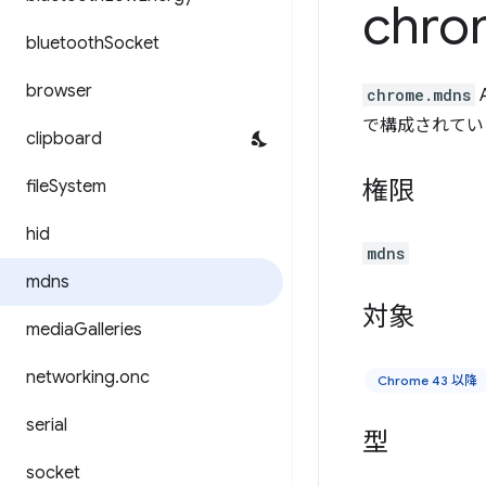
chro
bluetooth
Socket
browser
chrome.mdns
で構成されています。ht
clipboard
権限
file
System
hid
mdns
mdns
対象
media
Galleries
networking
.
onc
Chrome 43 以降
serial
型
socket