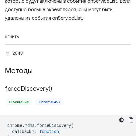
которые будут включены в события onServiceList. Если
доступно больше экземпляров, они могут быть
удалены из события onServiceList.
ЦЕНИТЬ
2048
Методы
force
Discovery(
)
Обещание
Chrome 45+
chrome
.
mdns
.
forceDiscovery
(
callback?
:
function
,