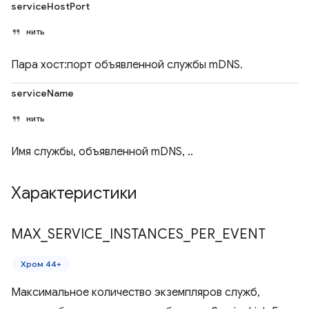
serviceHostPort
нить
Пара хост:порт объявленной службы mDNS.
serviceName
нить
Имя службы, объявленной mDNS, ..
Характеристики
MAX
_
SERVICE
_
INSTANCES
_
PER
_
EVENT
Хром 44+
Максимальное количество экземпляров служб,