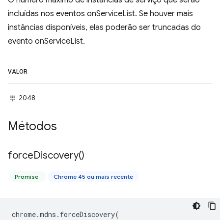
O número máximo de instâncias de serviço que serão
incluídas nos eventos onServiceList. Se houver mais
instâncias disponíveis, elas poderão ser truncadas do
evento onServiceList.
VALOR
2048
Métodos
force
Discovery(
)
Promise
Chrome 45 ou mais recente
chrome
.
mdns
.
forceDiscovery
(