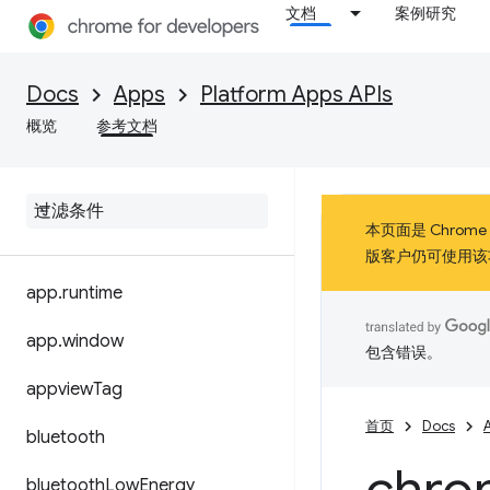
文档
案例研究
Docs
Apps
Platform Apps APIs
概览
参考文档
本页面是 Chrom
版客户仍可使用该
app
.
runtime
app
.
window
包含错误。
appview
Tag
首页
Docs
bluetooth
bluetooth
Low
Energy