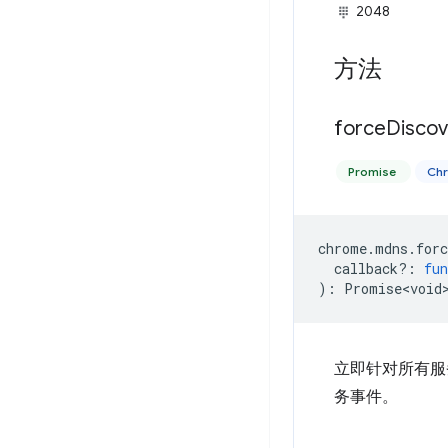
2048
方法
force
Discov
Promise
Ch
chrome
.
mdns
.
forc
callback?
:
fun
)
:
Promise<void
立即针对所有服务
务事件。