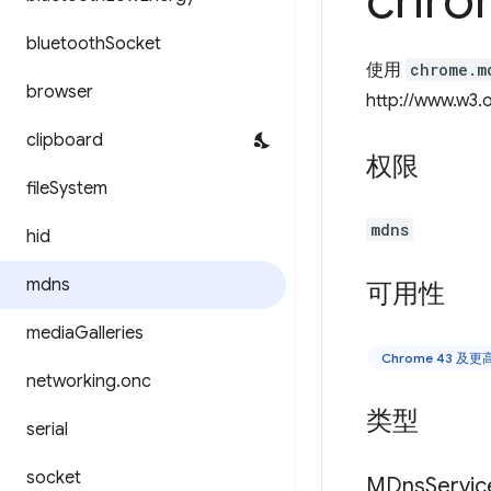
chro
bluetooth
Socket
使用
chrome.m
browser
http://www.w3.o
clipboard
权限
file
System
mdns
hid
mdns
可用性
media
Galleries
Chrome 43 及
networking
.
onc
类型
serial
socket
MDns
Servic