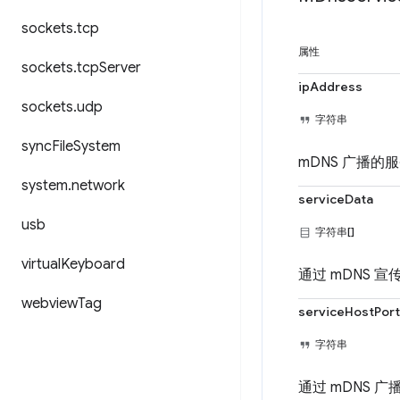
sockets
.
tcp
属性
sockets
.
tcp
Server
ipAddress
sockets
.
udp
字符串
sync
File
System
mDNS 广播的服
system
.
network
serviceData
usb
字符串[]
virtual
Keyboard
通过 mDNS 
webview
Tag
serviceHostPort
字符串
通过 mDNS 广播