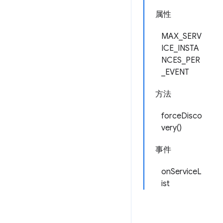
属性
MAX_SERV
ICE_INSTA
NCES_PER
_EVENT
方法
forceDisco
very()
事件
onServiceL
ist