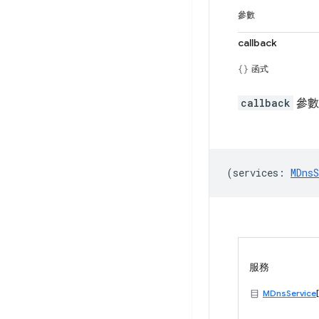
參數
callback
函式
callback
參數
(
services
:
MDnsS
服務
MDnsService
[