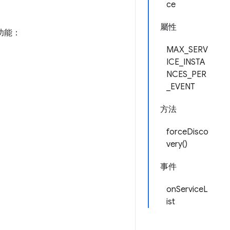
ce
屬性
分功能：
MAX_SERV
ICE_INSTA
NCES_PER
_EVENT
方法
forceDisco
very()
事件
onServiceL
ist