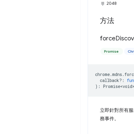
2048
方法
force
Discov
Promise
Ch
chrome
.
mdns
.
forc
callback?
:
fun
)
:
Promise<void
立即針對所有服
務事件。