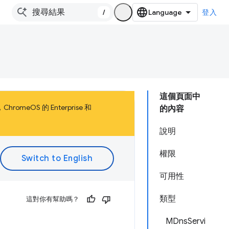
/
登入
這個頁面中
meOS 的 Enterprise 和
的內容
說明
權限
可用性
類型
這對你有幫助嗎？
MDnsServi