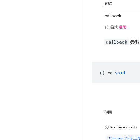
參數
callback
函式
選用
callback
參數
() =>
void
傳回
Promise<void>
Chrome 96 以