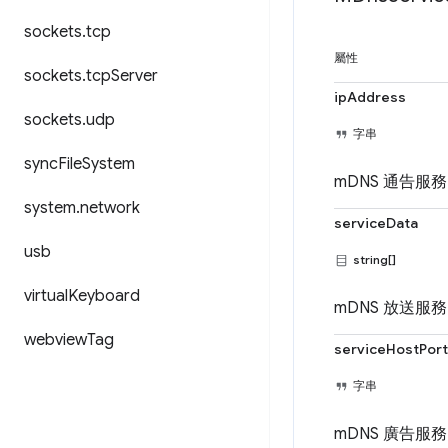
sockets
.
tcp
屬性
sockets
.
tcp
Server
ipAddress
sockets
.
udp
字串
sync
File
System
mDNS 通告服務
system
.
network
serviceData
usb
string[]
virtual
Keyboard
mDNS 放送服
webview
Tag
serviceHostPort
字串
mDNS 廣告