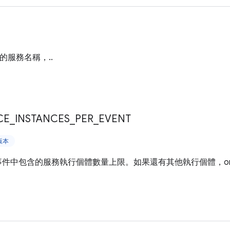
務的服務名稱，..
CE
_
INSTANCES
_
PER
_
EVENT
上版本
List 事件中包含的服務執行個體數量上限。如果還有其他執行個體，onSe