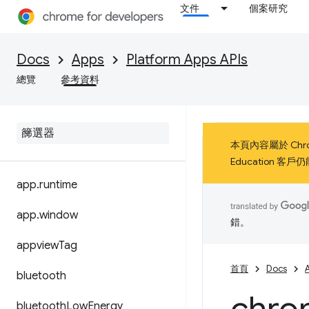
文件
個案研究
Docs
Apps
Platform Apps APIs
總覽
參考資料
本頁內容屬於 Chro
Education 
app
.
runtime
app
.
window
錯。
appview
Tag
首頁
Docs
bluetooth
bluetooth
Low
Energy