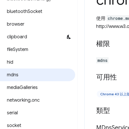
chro
bluetooth
Socket
使用
chrome.m
browser
http://www.w3.o
clipboard
權限
file
System
mdns
hid
mdns
可用性
media
Galleries
Chrome 43 以上
networking
.
onc
類型
serial
socket
MDns
Servic