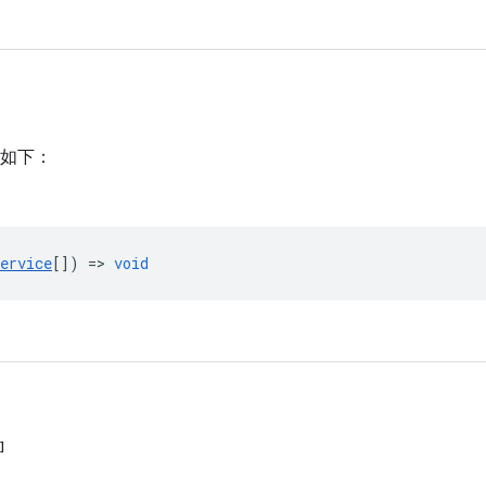
如下：
ervice
[]) =>
void
]