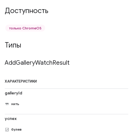
Доступность
только ChromeOS
Типы
Add
Gallery
Watch
Result
ХАРАКТЕРИСТИКИ
galleryId
нить
успех
булев