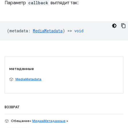
Параметр
callback
выглядит так:
(
metadata
:
MediaMetadata
) =>
void
метаданные
MediaMetadata
ВОЗВРАТ
Обещание<
МедиаМетаданные
>