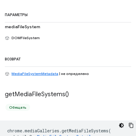
ПАРАМЕТРЫ
mediaFileSystem
DOMFileSystem
ВОЗВРАТ
MediaFileSystemMetadata
| не определено
get
Media
File
Systems(
)
Обещать
chrome
.
mediaGalleries
.
getMediaFileSystems
(