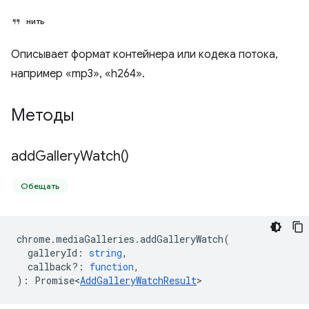
нить
Описывает формат контейнера или кодека потока,
например «mp3», «h264».
Методы
add
Gallery
Watch(
)
Обещать
chrome
.
mediaGalleries
.
addGalleryWatch
(
galleryId
:
string
,
callback?
:
function
,
)
:
Promise<
AddGalleryWatchResult
>