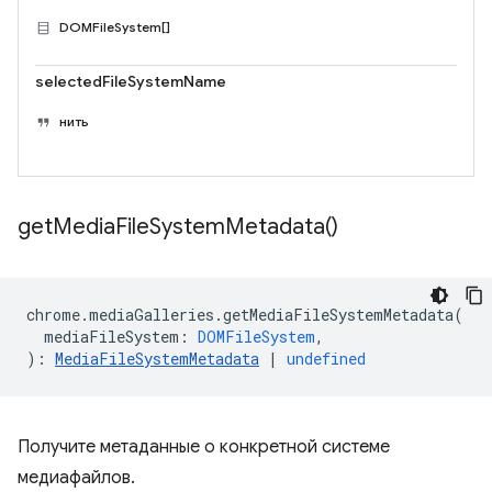
DOMFileSystem[]
selectedFileSystemName
нить
get
Media
File
System
Metadata(
)
chrome
.
mediaGalleries
.
getMediaFileSystemMetadata
(
mediaFileSystem
:
DOMFileSystem
,
)
:
MediaFileSystemMetadata
|
undefined
Получите метаданные о конкретной системе
медиафайлов.