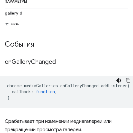
ПАРАМЕТРЫ
galleryId
нить
События
on
Gallery
Changed
chrome
.
mediaGalleries
.
onGalleryChanged
.
addListener
(
callback
:
function
,
)
Срабатывает при изменении медиагалереи или
прекращении просмотра галереи.