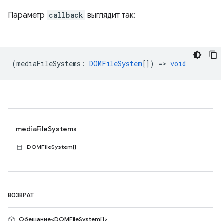
Параметр
callback
выглядит так:
(
mediaFileSystems
:
DOMFileSystem
[]) =>
void
mediaFileSystems
DOMFileSystem[]
ВОЗВРАТ
Обещание<DOMFileSystem[]>