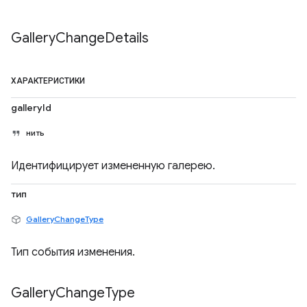
Gallery
Change
Details
ХАРАКТЕРИСТИКИ
galleryId
нить
Идентифицирует измененную галерею.
тип
GalleryChangeType
Тип события изменения.
Gallery
Change
Type