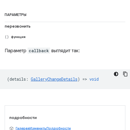
ПАРАМЕТРЫ
перезвонить
функция
Параметр
callback
выглядит так:
(
details
:
GalleryChangeDetails
) =>
void
подробности
ГалереяИзменитьПодробности