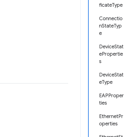
ficateType
Connectio
nStateTyp
e
DeviceStat
ePropertie
s
DeviceStat
eType
EAPProper
ties
EthernetPr
operties