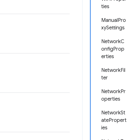
ties
ManualPro
xySettings
NetworkC
onfigProp
erties
NetworkFil
ter
NetworkPr
operties
NetworkSt
atePropert
ies