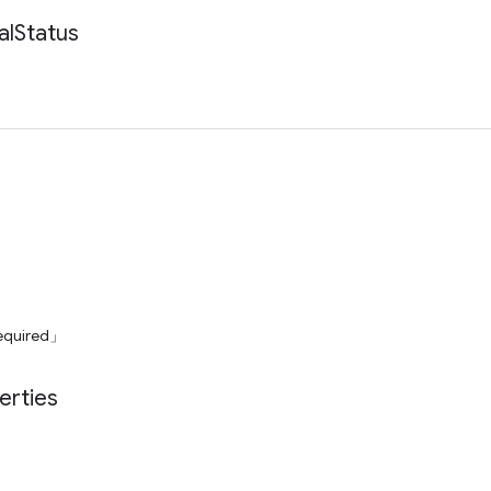
al
Status
equired」
erties