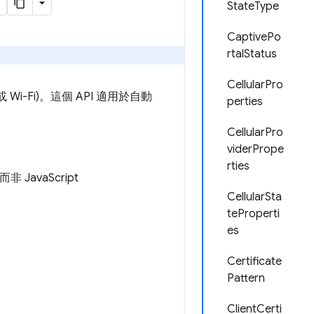
StateType
CaptivePo
rtalStatus
CellularPro
Wi-Fi)。這個 API 適用於自動
perties
CellularPro
viderPrope
rties
JavaScript
CellularSta
teProperti
es
Certificate
Pattern
ClientCerti