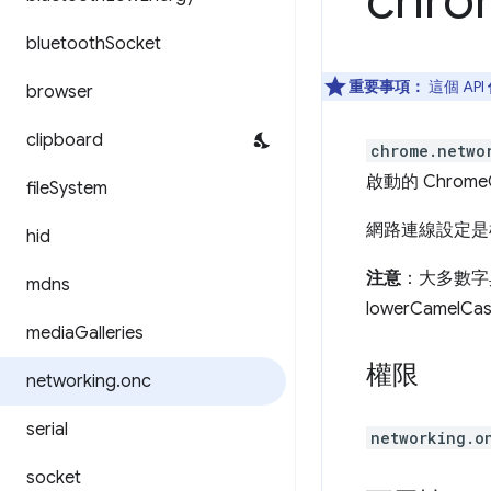
chro
bluetooth
Socket
重要事項：
這個 API
browser
clipboard
chrome.netwo
啟動的 Chrom
file
System
網路連線設定是
hid
注意
：大多數字典屬
mdns
lowerCamelC
media
Galleries
權限
networking
.
onc
serial
networking.o
socket