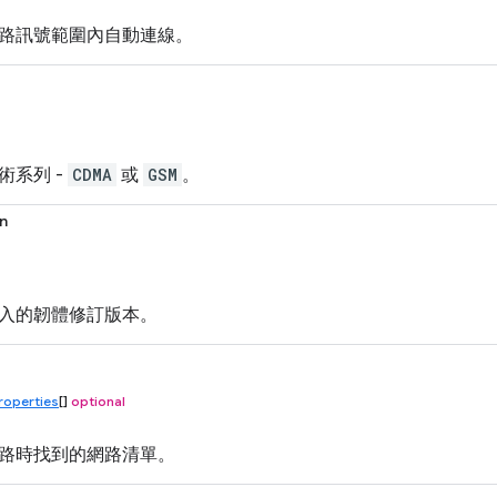
路訊號範圍內自動連線。
術系列 -
CDMA
或
GSM
。
n
入的韌體修訂版本。
operties
[]
optional
路時找到的網路清單。