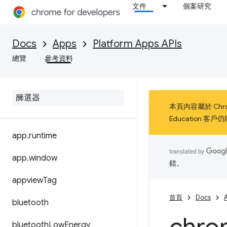
文件
個案研究
Docs
Apps
Platform Apps APIs
總覽
參考資料
本頁內容屬於 Chro
Education 
app
.
runtime
app
.
window
錯。
appview
Tag
首頁
Docs
bluetooth
bluetooth
Low
Energy