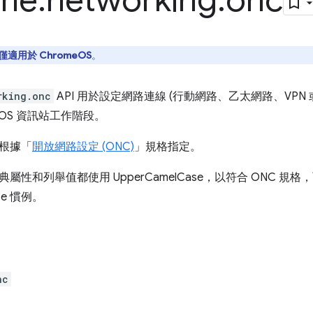
me
.
networking
.
onc
僅適用於 ChromeOS
。
rking.onc
API 用於設定網路連線 (行動網路、乙太網路、VPN 或 
eOS 資訊站工作階段。
根據「
開放網路設定 (ONC)
」規格指定。
性和列舉值都使用 UpperCamelCase，以符合 ONC 規格，而非 
ase 慣例。
nc