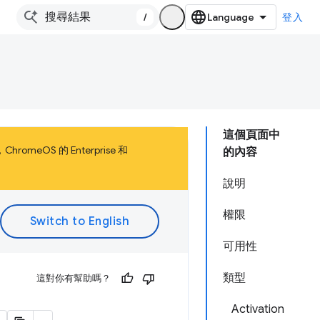
/
登入
這個頁面中
meOS 的 Enterprise 和
的內容
說明
權限
可用性
類型
這對你有幫助嗎？
Activation