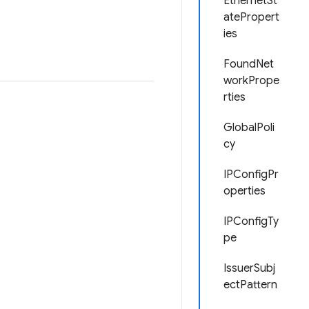
EthernetSt
atePropert
ies
FoundNet
workPrope
rties
GlobalPoli
cy
IPConfigPr
operties
IPConfigTy
pe
IssuerSubj
ectPattern