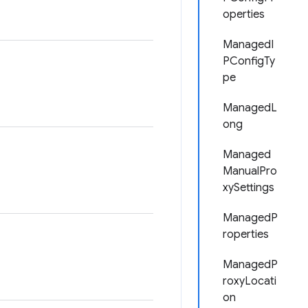
operties
ManagedI
PConfigTy
pe
ManagedL
ong
Managed
ManualPro
xySettings
ManagedP
roperties
ManagedP
roxyLocati
on