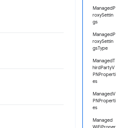
ManagedP
roxySettin
gs
ManagedP
roxySettin
gsType
ManagedT
hirdPartyV
PNProperti
es
ManagedV
PNProperti
es
Managed
WiFiProper