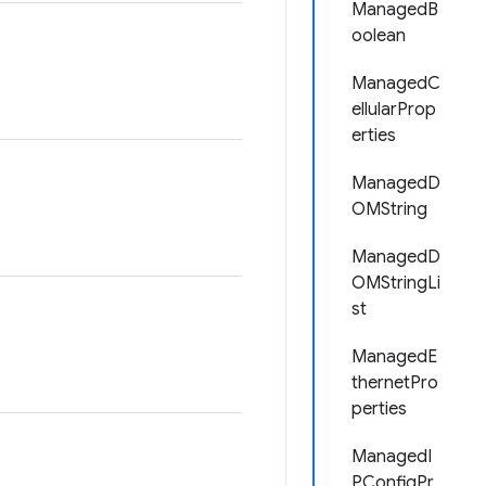
ManagedB
oolean
ManagedC
ellularProp
erties
ManagedD
OMString
ManagedD
OMStringLi
st
ManagedE
thernetPro
perties
ManagedI
PConfigPr