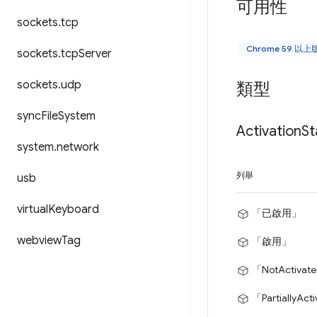
可用性
sockets
.
tcp
Chrome 59 以
sockets
.
tcp
Server
sockets
.
udp
類型
sync
File
System
Activation
St
system
.
network
列舉
usb
virtual
Keyboard
「已啟用」
webview
Tag
「啟用」
「NotActivat
「PartiallyAct