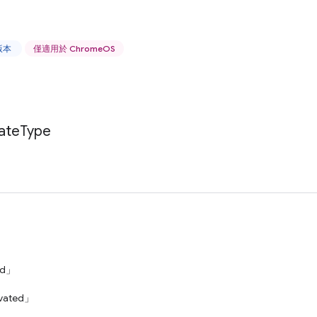
上版本
僅適用於 ChromeOS
ate
Type
ed」
ivated」