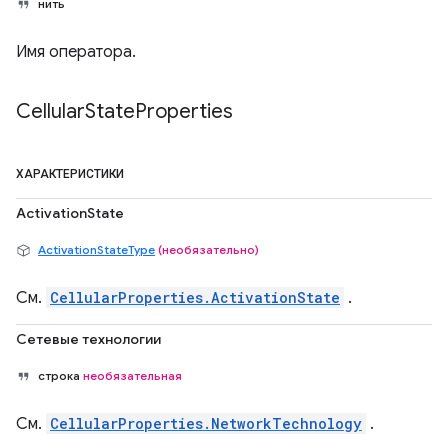
нить
Имя оператора.
Cellular
State
Properties
ХАРАКТЕРИСТИКИ
ActivationState
ActivationStateType
(необязательно)
См.
CellularProperties.ActivationState
.
Сетевые технологии
строка
необязательная
См.
CellularProperties.NetworkTechnology
.