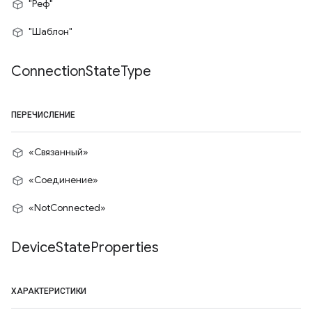
"Реф"
"Шаблон"
Connection
State
Type
ПЕРЕЧИСЛЕНИЕ
«Связанный»
«Соединение»
«NotConnected»
Device
State
Properties
ХАРАКТЕРИСТИКИ