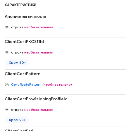
ХАРАКТЕРИСТИКИ
Анонимная личность
строка
необязательная
ClientCertPKCS11Id
строка
необязательная
Хром 60+
ClientCertPattern
CertificatePattern
(необязательно)
ClientCertProvisioningProfileId
строка
необязательная
Хром 93+