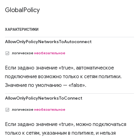
Global
Policy
ХАРАКТЕРИСТИКИ
AllowOnlyPolicyNetworksToAutoconnect
логическое
необязательное
Если задано значение «true», автоматическое
подключение возможно только к сетям политики.
Значение по умолчанию — «false».
AllowOnlyPolicyNetworksToConnect
логическое
необязательное
Если задано значение «true», можно подключаться
только к сетям, указанным в политике, и нельзя