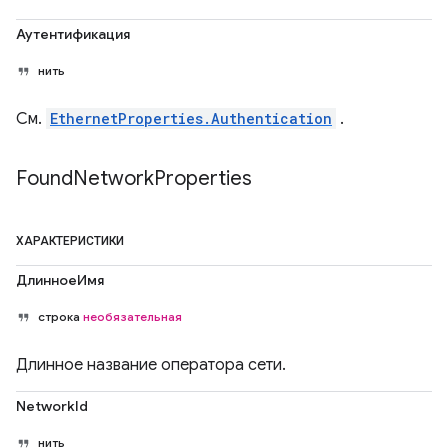
Аутентификация
нить
См.
EthernetProperties.Authentication
.
Found
Network
Properties
ХАРАКТЕРИСТИКИ
ДлинноеИмя
строка
необязательная
Длинное название оператора сети.
NetworkId
нить