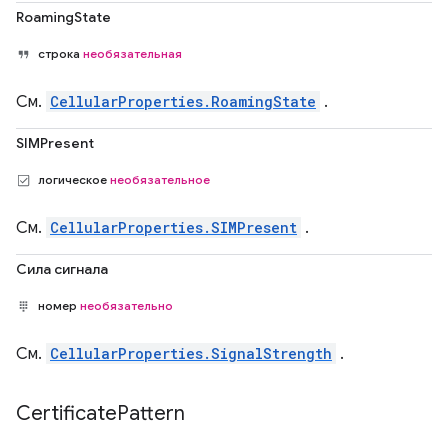
RoamingState
строка
необязательная
См.
CellularProperties.RoamingState
.
SIMPresent
логическое
необязательное
См.
CellularProperties.SIMPresent
.
Сила сигнала
номер
необязательно
См.
CellularProperties.SignalStrength
.
Certificate
Pattern