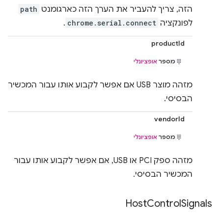
הזה, צריך להעביר את הערך הזה כארגומנט
path
לפונקציה
chrome.serial.connect
.
productId
מספר
אופציונלי
מזהה מוצר USB אם אפשר לקבוע אותו עבור המכשיר
הבסיסי.
vendorId
מספר
אופציונלי
מזהה ספק PCI או USB, אם אפשר לקבוע אותו עבור
המכשיר הבסיסי.
Host
Control
Signals