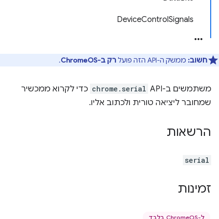
DeviceControlSignals
חשוב:
ממשק ה-API הזה פועל
רק ב-ChromeOS
.
משתמשים ב-API ‏
chrome.serial
כדי לקרוא ממכשיר
שמחובר ליציאה טורית ולכתוב אליו.
הרשאות
serial
זמינות
ל-ChromeOS בלבד