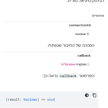
הניתוק מיציאה טורית.
פרמטרים
connectionId
number
המזהה של החיבור שנפתח.
callback
פונקציה
אופציונלית
הפרמטר
callback
נראה כך:
(
result
:
boolean
) =>
void