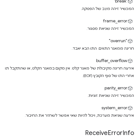
'break'
המכשיר זיהה מצב של הפסקה.
frame_error
המכשיר זיהה שגיאת מסגור.
"overrun"
חריגה ממאגר התווים. התו הבא יאבד.
buffer_overflow
אירעה חריגה מקיבולת של מאגר קלט. אין מקום במאגר הקלט, או שהתקבל תו
אחרי התו של סוף הקובץ (EOF).
parity_error
המכשיר זיהה שגיאת זוגיות.
system_error
אירעה שגיאת מערכת, ויכול להיות שאי אפשר לשחזר את החיבור.
Receive
Error
Info