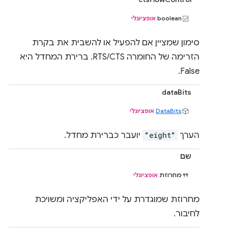
‫boolean
אופציונלי
סימון שמציין אם להפעיל או להשבית את בקרת
הזרימה של החומרה RTS/CTS. ברירת המחדל היא
False.
dataBits
DataBits
אופציונלי
הערך
"eight"
יועבר כברירת מחדל.
שם
מחרוזת
אופציונלי
מחרוזת שמוגדרת על ידי האפליקציה ומשויכת
לחיבור.