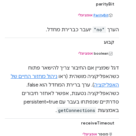
parityBit
ParityBit
אופציונלי
הערך
"no"
יועבר כברירת מחדל.
קבוע
‫boolean
אופציונלי
דגל שמציין אם החיבור צריך להישאר פתוח
כשהאפליקציה מושהית (ראו
ניהול מחזור החיים של
האפליקציה
). ערך ברירת המחדל הוא false.
כשהאפליקציה נטענת, אפשר לאחזר חיבורים
סדרתיים שנפתחו בעבר עם persistent=true
באמצעות
getConnections
.
receiveTimeout
מספר
אופציונלי