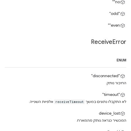
‎"no"
"odd"
‎"even"
Receive
Error
ENUM
"disconnected"
החיבור נותק.
"timeout"
לא התקבלו נתונים במשך
אלפיות השנייה.
receiveTimeout
device_lost
המכשיר כנראה נותק מהמארח.