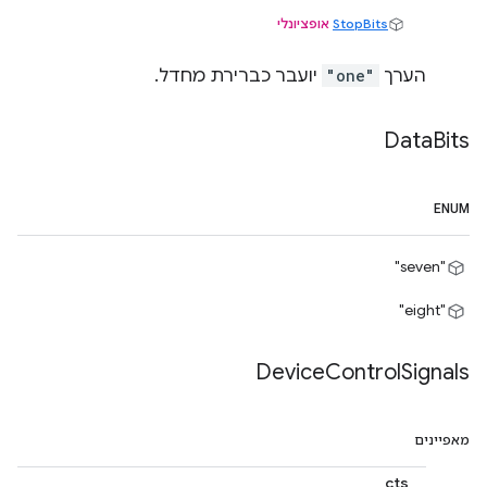
StopBits
אופציונלי
הערך
"one"
יועבר כברירת מחדל.
Data
Bits
ENUM
"seven"
"eight"
Device
Control
Signals
מאפיינים
cts