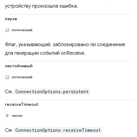
устройству произошла ошибка.
пауза
логический
Флаг, указывающий, заблокировано ли соединение
для генерации событий onReceive.
настойчивый
логический
См.
ConnectionOptions.persistent
receiveTimeout
число
См.
ConnectionOptions.receiveTimeout