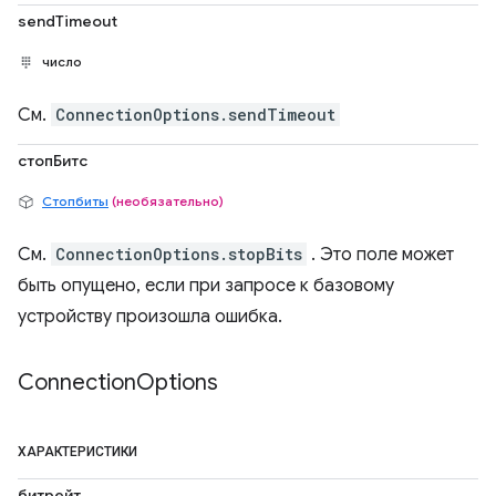
sendTimeout
число
См.
ConnectionOptions.sendTimeout
стопБитс
Стопбиты
(необязательно)
См.
ConnectionOptions.stopBits
. Это поле может
быть опущено, если при запросе к базовому
устройству произошла ошибка.
Connection
Options
ХАРАКТЕРИСТИКИ
битрейт