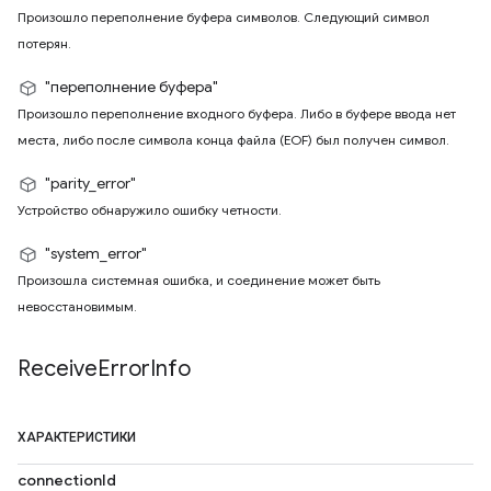
Произошло переполнение буфера символов. Следующий символ
потерян.
"переполнение буфера"
Произошло переполнение входного буфера. Либо в буфере ввода нет
места, либо после символа конца файла (EOF) был получен символ.
"parity_error"
Устройство обнаружило ошибку четности.
"system_error"
Произошла системная ошибка, и соединение может быть
невосстановимым.
Receive
Error
Info
ХАРАКТЕРИСТИКИ
connectionId