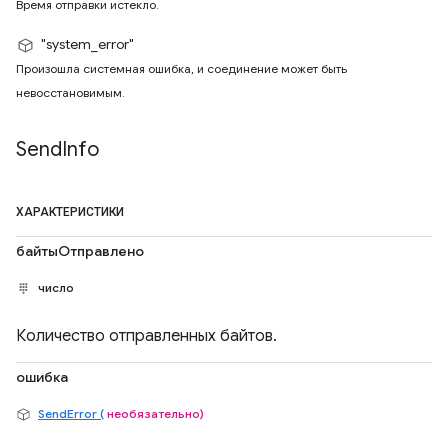
Время отправки истекло.
"system_error"
Произошла системная ошибка, и соединение может быть
невосстановимым.
Send
Info
ХАРАКТЕРИСТИКИ
байтыОтправлено
число
Количество отправленных байтов.
ошибка
SendError (
необязательно)