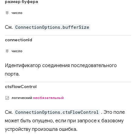
размер буфера
число
См.
ConnectionOptions.bufferSize
connectionId
число
Идентификатор соединения последовательного
порта.
ctsFlowControl
логический
необязательный
См.
ConnectionOptions.ctsFlowControl
. Это поле
может быть опущено, если при запросе к базовому
устройству произошла ошибка.