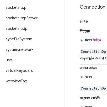
Connection
sockets
.
tcp
sockets
.
tcp
Server
বৈশিষ্ট্য
sockets
.
udp
বিটরেট
sync
File
System
সংখ্যা
ঐচ্ছিক
system
.
network
ConnectionOp
অনুসন্ধান করার স
usb
বাফার সাইজ
virtual
Keyboard
সংখ্যা
webview
Tag
ConnectionOp
সংযোগ আইডি
সংখ্যা