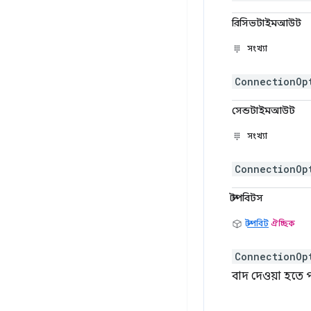
রিসিভটাইমআউট
সংখ্যা
ConnectionOp
সেন্ডটাইমআউট
সংখ্যা
ConnectionOp
স্টপবিটস
স্টপবিট
ঐচ্ছিক
ConnectionOp
বাদ দেওয়া হতে 