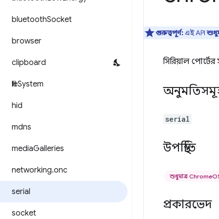
bluetooth
Socket
গুরুত্বপূর্ণ:
এই API
শুধ
browser
সিরিয়াল পোর্টে
clipboard
file
System
অনুমতিসমূ
hid
serial
mdns
উপস্থিতি
media
Galleries
networking
.
onc
শুধুমাত্র ChromeO
serial
প্রকারভেদ
socket