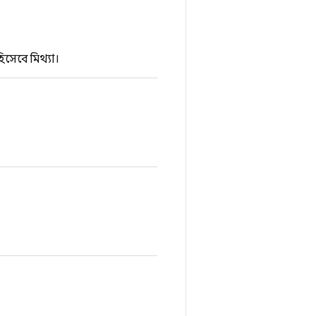
িসেবে মিথ্যা।