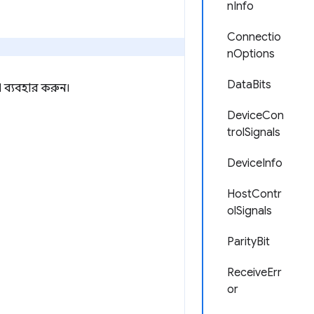
nInfo
Connectio
nOptions
DataBits
 ব্যবহার করুন।
DeviceCon
trolSignals
DeviceInfo
HostContr
olSignals
ParityBit
ReceiveErr
or