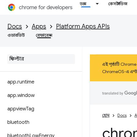
ডক্স
কেস স্টাডিজ
Docs
Apps
Platform Apps APIs
ওভারভিউ
রেফারেন্স
এই পৃষ্ঠাটি Chrome 
ChromeOS-এ এন্টারপ
app
.
runtime
app
.
window
appview
Tag
হোম
Docs
A
bluetooth
chro
bluetooth
Low
Energy