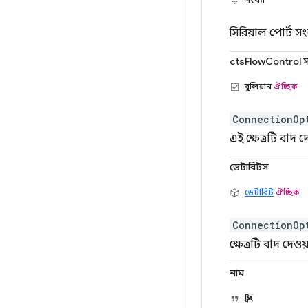
সিরিয়াল পোর্ট 
ctsFlowControl সম
বুলিয়ান
ঐচ্ছিক
ConnectionOp
এই ক্ষেত্রটি বাদ 
ডেটাবিটস
ডেটাবিট
ঐচ্ছিক
ConnectionOp
ক্ষেত্রটি বাদ দেও
নাম
স্ট্রিং