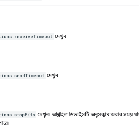
tions.receiveTimeout
দেখুন
tions.sendTimeout
দেখুন
tions.stopBits
দেখুন। অন্তর্নিহিত ডিভাইসটি অনুসন্ধান করার সময় যদ
পারে।