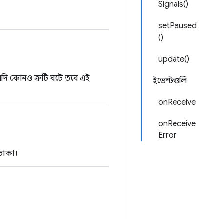
Signals()
setPaused
()
update()
 যদি কোনও ত্রুটি ঘটে তবে এই
ইভেন্টগুলি
onReceive
onReceive
Error
তাকা।