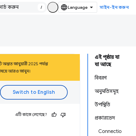
/
সাইন-ইন করুন
এই পৃষ্ঠায় যা
অন্তত জানুয়ারী 2025 পর্যন্ত
যা আছে
িষয়ে আরও জানুন।
বিবরণ
অনুমতিসমূহ
উপস্থিতি
এটি কাজে লেগেছে?
প্রকারভেদ
Connectio