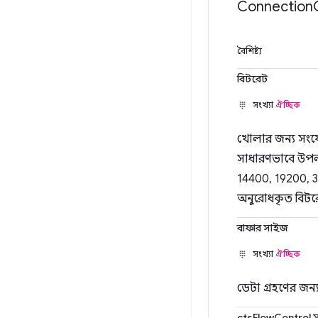
Connection
বৈশিষ্ট্য
বিটরেট
সংখ্যা
ঐচ্ছিক
খোলার জন্য সংযোগ
সাধারণভাবে উপলব
14400, 19200, 3
অনুরোধকৃত বিটরে
বাফার সাইজ
সংখ্যা
ঐচ্ছিক
ডেটা গ্রহণের জন
ctsFlowControl সম