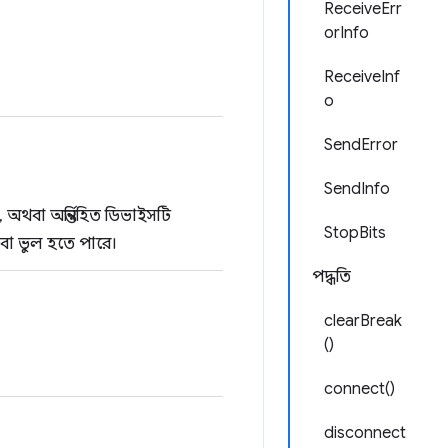
ReceiveErr
orInfo
ReceiveInf
o
SendError
SendInfo
অথবা অন্তর্নিহিত ডিভাইসটি
StopBits
 বা ভুল হতে পারে।
পদ্ধতি
clearBreak
()
connect()
disconnect