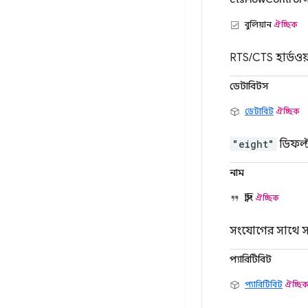
বুলিয়ান
ঐচ্ছিক
RTS/CTS হার্ডওয়্
ডেটাবিটস
ডেটাবিট
ঐচ্ছিক
"eight"
ডিফল্
নাম
স্ট্রিং
ঐচ্ছিক
সংযোগের সাথে সংযু
প্যারিটিবিট
প্যারিটিবিট
ঐচ্ছি