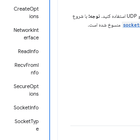
CreateOpt
توجه:
با شروع
ions
socket
منسوخ شده است.
NetworkInt
erface
ReadInfo
RecvFromI
nfo
SecureOpt
ions
SocketInfo
SocketTyp
e