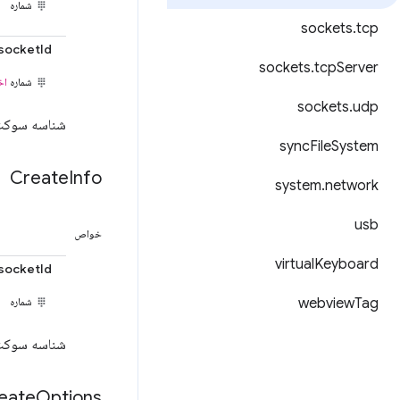
شماره
sockets
.
tcp
socketId
sockets
.
tcp
Server
شماره
اخ
sockets
.
udp
شناسه سوکت 
sync
File
System
Create
Info
system
.
network
usb
خواص
virtual
Keyboard
socketId
Tag
webview
شماره
شناسه سوکت 
eate
Options