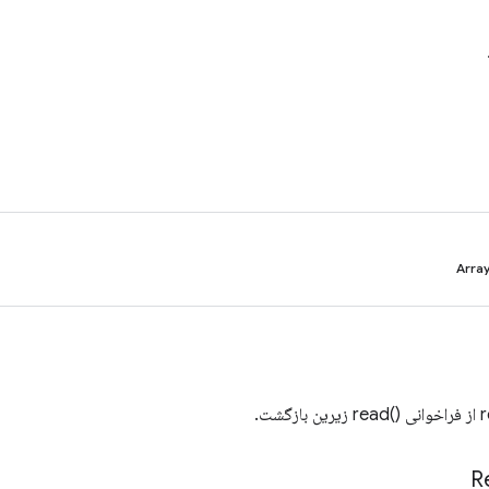
گشت.
R