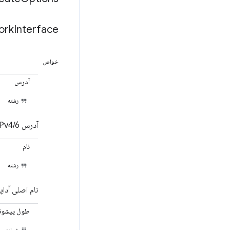
ork
Interface
خواص
آدرس
رشته
آدرس IPv4/6 موجود.
نام
رشته
نام اصلی آداپتور. در *nix، این معمولاً "o
طول پیشون
شماره