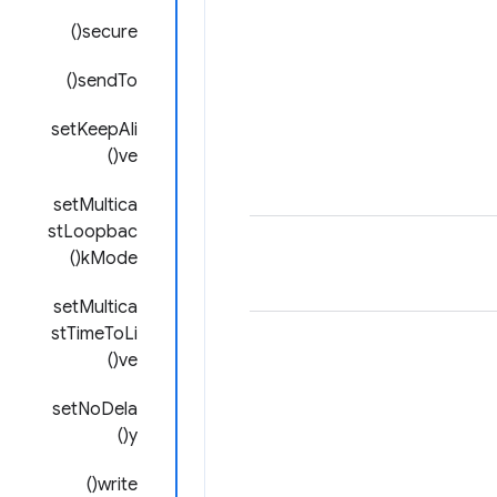
secure()
sendTo()
setKeepAli
ve()
setMultica
stLoopbac
kMode()
setMultica
stTimeToLi
ve()
setNoDela
y()
write()