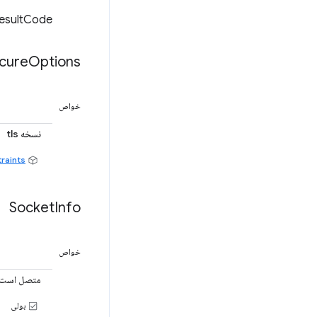
resultCode از فراخوانی recvfrom() زیرین باز
cure
Options
خواص
نسخه tls
raints
Socket
Info
خواص
متصل است
بولی