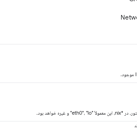
Netw
eth0"، "l" و غیره خواهد بود.
د