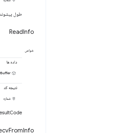
طول پیشوند
Read
Info
خواص
داده ها
ArrayBuffer
نتیجه کد
شماره
resultCode از فراخوانی ()read زیرین باز
ecv
From
Info