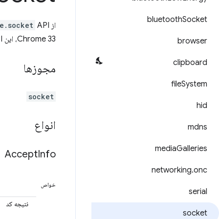
bluetooth
Socket
از
API برای ارسال و دریافت داده از طریق شبکه با استفاده از اتصالات TCP و UDP استفاده کنید.
e.socket
Chrome 33، این API به نفع API های
browser
clipboard
مجوزها
file
System
socket
hid
انواع
mdns
media
Galleries
Accept
Info
networking
.
onc
خواص
serial
نتیجه کد
socket