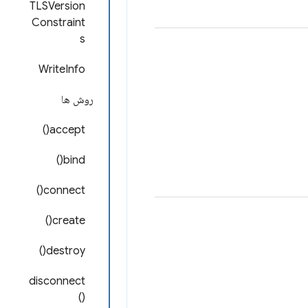
TLSVersion
Constraint
s
WriteInfo
روش ها
accept()
bind()
connect()
create()
destroy()
disconnect
()