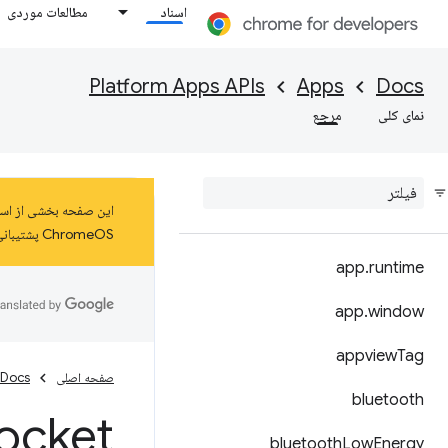
اسناد
مطالعات موردی
Platform Apps APIs
Apps
Docs
نمای کلی
مرجع
ChromeOS پشتیبانی می‌شود. درباره
app
.
runtime
app
.
window
appview
Tag
صفحه اصلی
Docs
bluetooth
ocket
bluetooth
Low
Energy