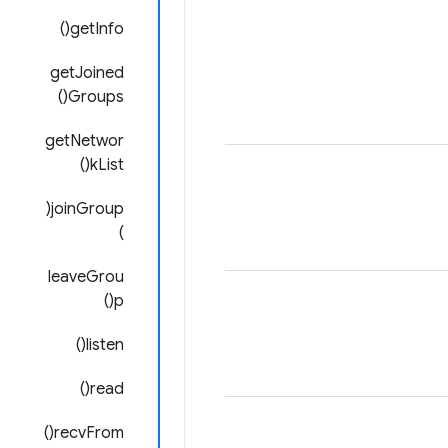
getInfo()
getJoined
Groups()
getNetwor
kList()
joinGroup(
)
leaveGrou
p()
listen()
read()
recvFrom()