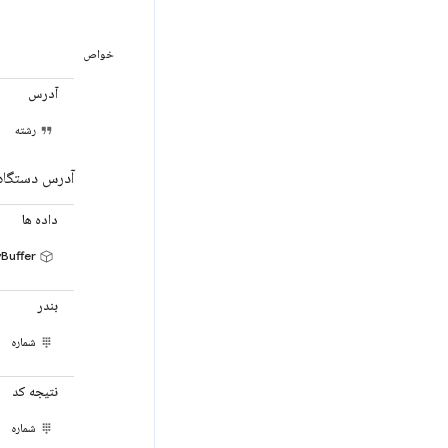
خواص
آدرس
رشته
آدرس دستگاه ا
داده ها
ArrayBuffer
بندر
شماره
نتیجه کد
شماره