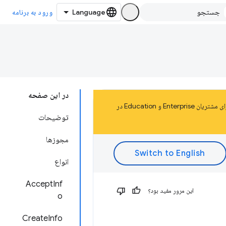
ورود به برنامه
در این صفحه
این صفحه بخشی از اسناد پلتفرم Chrome Apps است که در سال 2020 منسوخ شد. حداقل تا ژانویه 2025 برای مشتریان Enterprise و Education در
توضیحات
مجوزها
انواع
AcceptInf
این مرور مفید بود؟
o
CreateInfo