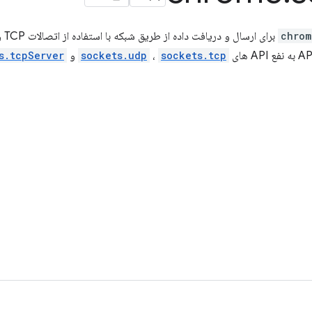
chrom
sockets.tcp
،
sockets.udp
و
s.tcpServer