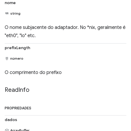
nome
string
O nome subjacente do adaptador. No *nix, geralmente é
"eth0", "lo" etc.
prefixLength
número
O comprimento do prefixo
Read
Info
PROPRIEDADES
dados
ArrayBuffer