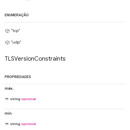
ENUMERAÇÃO
"tcp"
"udp"
TLSVersion
Constraints
PROPRIEDADES
máx.
string
opcional
min
string
opcional