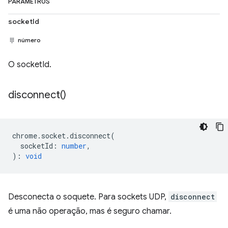
PARÂMETROS
socketId
número
O socketId.
disconnect(
)
chrome
.
socket
.
disconnect
(
socketId
:
number
,
)
:
void
Desconecta o soquete. Para sockets UDP,
disconnect
é uma não operação, mas é seguro chamar.