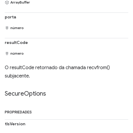
ArrayBuffer
porta
número
resultCode
número
O resultCode retornado da chamada recvfrom()
subjacente.
Secure
Options
PROPRIEDADES
tlsVersion