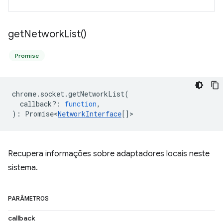
get
Network
List(
)
Promise
chrome
.
socket
.
getNetworkList
(
callback?
:
function
,
)
:
Promise<
NetworkInterface
[]
>
Recupera informações sobre adaptadores locais neste
sistema.
PARÂMETROS
callback