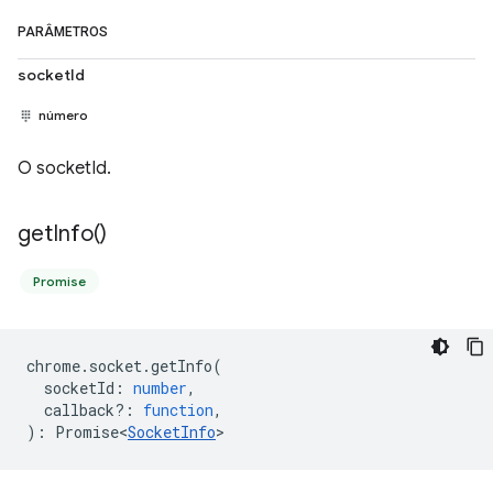
PARÂMETROS
socketId
número
O socketId.
get
Info(
)
Promise
chrome
.
socket
.
getInfo
(
socketId
:
number
,
callback?
:
function
,
)
:
Promise<
SocketInfo
>