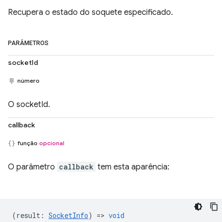
Recupera o estado do soquete especificado.
PARÂMETROS
socketId
número
O socketId.
callback
função
opcional
O parâmetro
callback
tem esta aparência:
(
result
:
SocketInfo
) =>
void