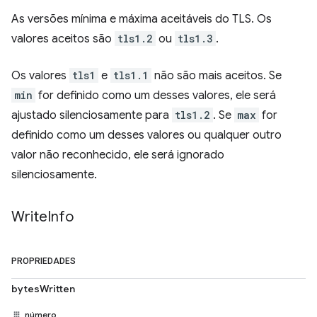
As versões mínima e máxima aceitáveis do TLS. Os
valores aceitos são
tls1.2
ou
tls1.3
.
Os valores
tls1
e
tls1.1
não são mais aceitos. Se
min
for definido como um desses valores, ele será
ajustado silenciosamente para
tls1.2
. Se
max
for
definido como um desses valores ou qualquer outro
valor não reconhecido, ele será ignorado
silenciosamente.
Write
Info
PROPRIEDADES
bytesWritten
número