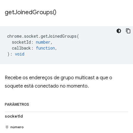
get
Joined
Groups(
)
chrome
.
socket
.
getJoinedGroups
(
socketId
:
number
,
callback
:
function
,
)
:
void
Recebe os endereços de grupo multicast a que o
soquete está conectado no momento.
PARÂMETROS
socketId
número