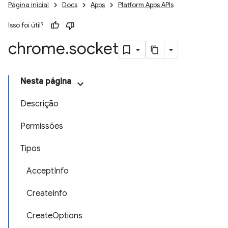
Página inicial
Docs
Apps
Platform Apps APIs
Isso foi útil?
chrome
.
socket
Nesta página
Descrição
Permissões
Tipos
AcceptInfo
CreateInfo
CreateOptions