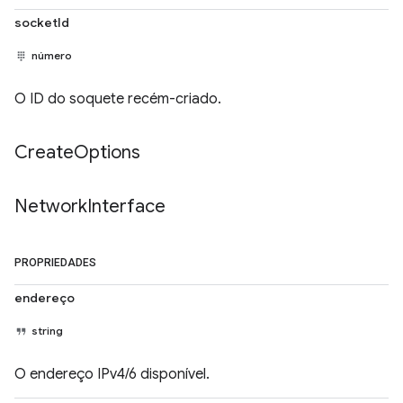
socketId
número
O ID do soquete recém-criado.
Create
Options
Network
Interface
PROPRIEDADES
endereço
string
O endereço IPv4/6 disponível.