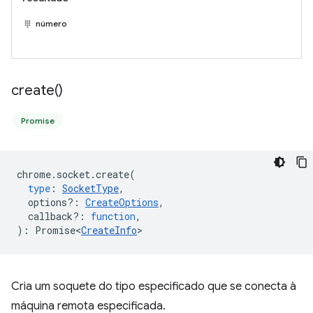
número
create(
)
Promise
chrome
.
socket
.
create
(
type
:
SocketType
,
options?
:
CreateOptions
,
callback?
:
function
,
)
:
Promise<
CreateInfo
>
Cria um soquete do tipo especificado que se conecta à
máquina remota especificada.