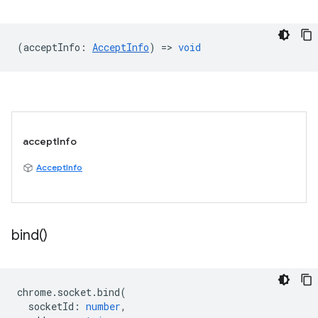
(
acceptInfo
:
AcceptInfo
) =>
void
acceptInfo
AcceptInfo
bind(
)
chrome
.
socket
.
bind
(
socketId
:
number
,