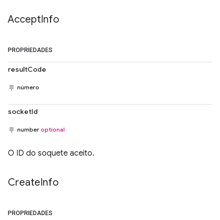
Accept
Info
PROPRIEDADES
resultCode
número
socketId
number
optional
O ID do soquete aceito.
Create
Info
PROPRIEDADES