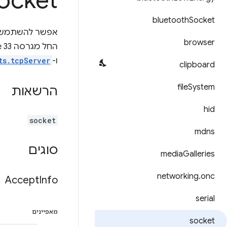
ocket
bluetooth
Socket
אפשר להשתמש 
browser
החל מגרסה Chrome 33, ה-API הזה הוצא משימוש לטובת ממשקי ה-API‏
ו-
ts.tcpServer
clipboard
file
System
הרשאות
hid
socket
mdns
סוגים
media
Galleries
networking
.
onc
Accept
Info
serial
מאפיינים
socket