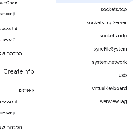
sultCode
sockets
.
tcp
number
sockets
.
tcp
Server
socketId
sockets
.
udp
מספר
א
sync
File
System
המזהה של שקע ה-t
system
.
network
Create
Info
usb
virtual
Keyboard
מאפיינים
webview
Tag
socketId
number
המזהה של שקע ה-t