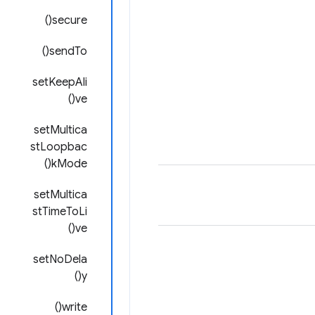
secure()
sendTo()
setKeepAli
ve()
setMultica
stLoopbac
kMode()
setMultica
stTimeToLi
ve()
setNoDela
y()
write()