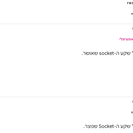
re
ופציונלי
socke שאושר.
Socke שנוצר.