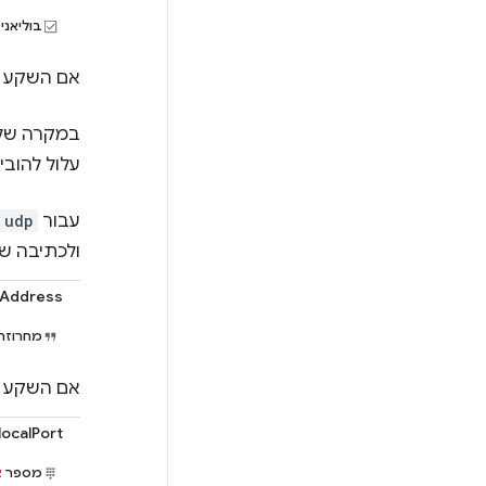
בוליאני
אם השקע ה
במקרה של
עלול להוב
עבור
udp
ולכתיבה של
lAddress
מחרוז
אם השקע הבסיס
localPort
מספר
א