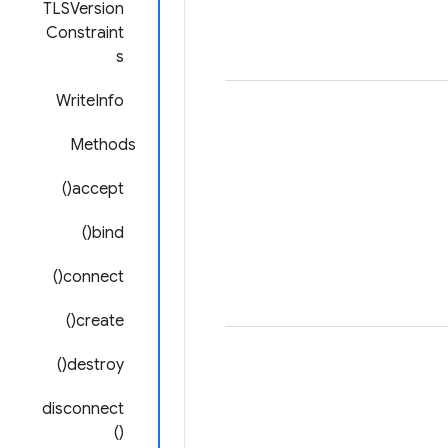
TLSVersion
Constraint
s
WriteInfo
Methods
accept()
bind()
connect()
create()
destroy()
disconnect
()