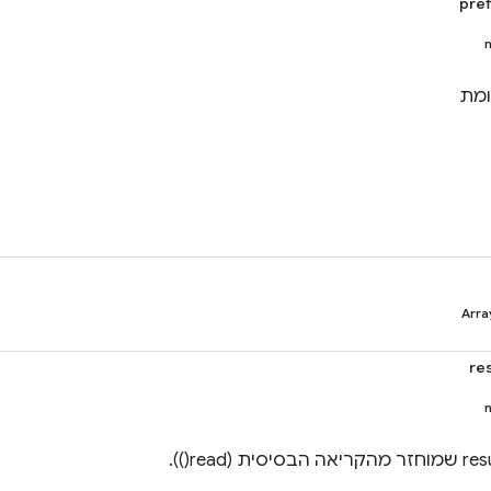
pref
ומת
Arra
re