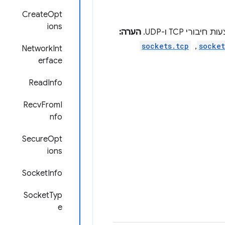
CreateOpt
ions
הערה:
socket
, ‏
sockets.tcp
NetworkInt
erface
ReadInfo
RecvFromI
nfo
SecureOpt
ions
SocketInfo
SocketTyp
e