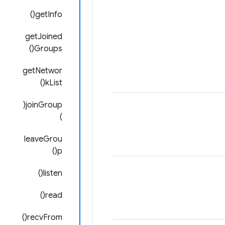
getInfo()
getJoined
Groups()
getNetwor
kList()
joinGroup(
)
leaveGrou
p()
listen()
read()
recvFrom()