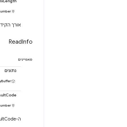
ixLength
number
אורך הקיד
Read
Info
מאפיינים
נתונים
yBuffer
sultCode
number
ה-resultCode שמוחזר מהקריאה הבסיסית (read()).