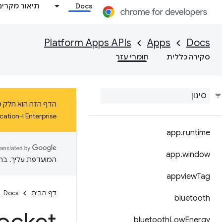
Docs
תיאור מקרים
Platform Apps APIs
Apps
Docs
סקירה כללית
חומרי עזר
Enterprise ו-Education ב-ChromeOS עד ינואר 2025 לפחות.
app
.
runtime
app
.
window
המועדפת עליך. בתרג
appview
Tag
דף הבית
Docs
bluetooth
bluetooth
Low
Energy