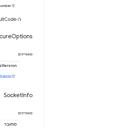
number
ה-resultCode שמוחזר מהקריאה הבסיסית recvfrom().
cure
Options
מאפיינים
lsVersion
traints
Socket
Info
מאפיינים
מחובר