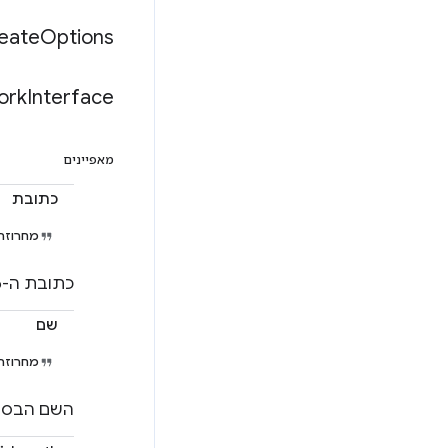
eate
Options
ork
Interface
מאפיינים
כתובת
מחרוזת
כתובת ה-IPv4/6 הזמינה.
שם
מחרוזת
השם הבסיסי של המתאם