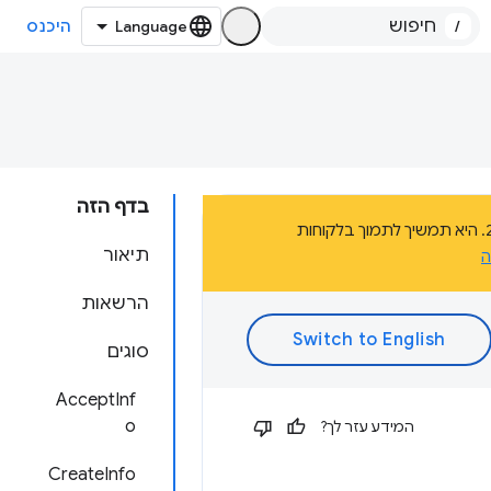
/
היכנס
בדף הזה
הדף הזה הוא חלק מהתיעוד של פלטפורמת אפליקציות Chrome, שהוצאה משימוש בשנת 2020. היא תמשיך לתמוך בלקוחות
תיאור
ה
הרשאות
סוגים
AcceptInf
o
המידע עזר לך?
CreateInfo