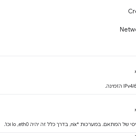
Cr
Netw
. במערכות *nix, בדרך כלל זה יהיה eth0,‏ lo וכו'.