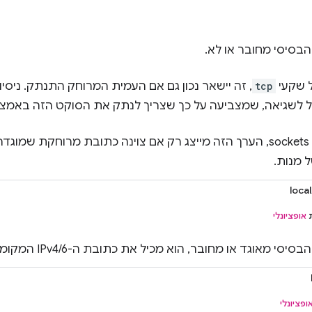
בסיסי מחובר או לא.
 שקעי
tcp
, זה יישאר נכון גם אם העמית המרוחק התנתק. ניסיו
יל לשגיאה, שמצביעה על כך שצריך לנתק את הסוקט הזה באמצ
sockets, הערך הזה מייצג רק אם צוינה כתובת מרוחקת שמ
 מנות.
loca
ת
אופציונלי
י מאוגד או מחובר, הוא מכיל את כתובת ה-IPv4/6 המקומית שלו.
ופציונלי