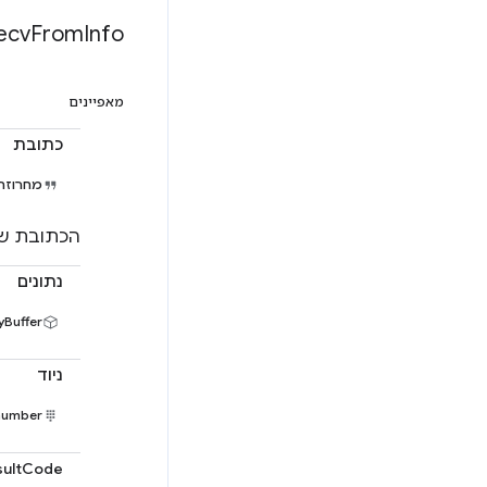
ecv
From
Info
מאפיינים
כתובת
מחרוזת
הכתובת של
נתונים
yBuffer
ניוד
number
sultCode