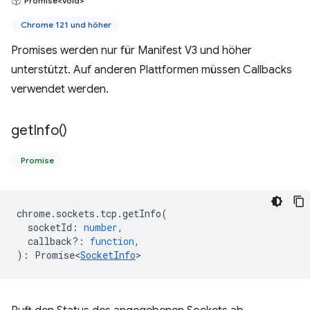
Promise<void>
Chrome 121 und höher
Promises werden nur für Manifest V3 und höher
unterstützt. Auf anderen Plattformen müssen Callbacks
verwendet werden.
get
Info(
)
Promise
chrome
.
sockets
.
tcp
.
getInfo
(
socketId
:
number
,
callback?
:
function
,
)
:
Promise<
SocketInfo
>