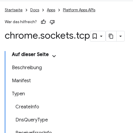
Startseite
Docs
Apps
Platform Apps APIs
War das hilfreich?
chrome
.
sockets
.
tcp
Auf dieser Seite
Beschreibung
Manifest
Typen
CreateInfo
DnsQueryType