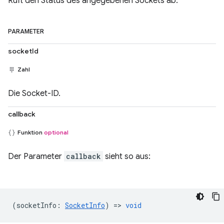
Ruft den Status des angegebenen Sockets ab.
PARAMETER
socketId
Zahl
Die Socket-ID.
callback
Funktion
optional
Der Parameter
callback
sieht so aus:
(
socketInfo
:
SocketInfo
) =>
void