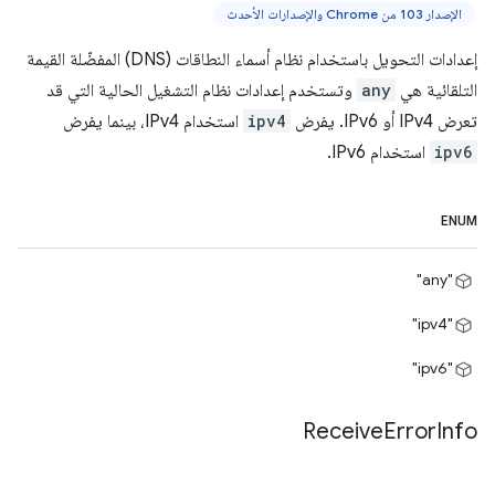
الإصدار 103 من Chrome والإصدارات الأحدث
إعدادات التحويل باستخدام نظام أسماء النطاقات (DNS) المفضّلة القيمة
التلقائية هي
any
وتستخدم إعدادات نظام التشغيل الحالية التي قد
تعرض IPv4 أو IPv6. يفرض
ipv4
استخدام IPv4، بينما يفرض
ipv6
استخدام IPv6.
ENUM
"any"
"ipv4"
"ipv6"
Receive
Error
Info