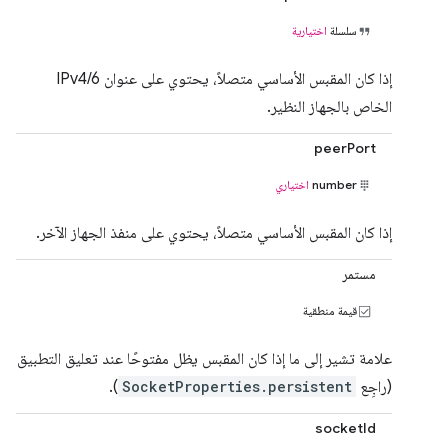
سلسلة
اختيارية
إذا كان المقبس الأساسي متصلاً، يحتوي على عنوان IPv4/6
الخاص بالجهاز النظير.
peerPort
number
اختياري
إذا كان المقبس الأساسي متصلاً، يحتوي على منفذ الجهاز الآخر.
مستمر
قيمة منطقية
علامة تشير إلى ما إذا كان المقبس يظل مفتوحًا عند تعليق التطبيق
(راجِع
SocketProperties.persistent
).
socketId