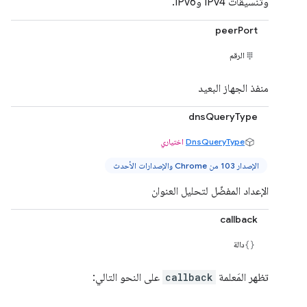
وتنسيقات IPv4 وIPv6.
peerPort
الرقم
منفذ الجهاز البعيد
dnsQueryType
DnsQueryType
اختياري
الإصدار 103 من Chrome والإصدارات الأحدث
الإعداد المفضّل لتحليل العنوان
callback
دالة
تظهر المَعلمة
callback
على النحو التالي: