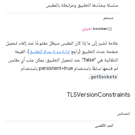
سلسلة يحدّدها التطبيق ومرتبطة بالمقبس
مستمر
boolean
اختياري
علامة تشير إلى ما إذا كان المقبس سيظل مفتوحًا عند إلغاء تحميل
صفحة حدث التطبيق (راجِع
إدارة دورة حياة التطبيق
). القيمة
التلقائية هي "false". عند تحميل التطبيق، يمكن جلب أي مقابس
تم فتحها سابقًا باستخدام persistent=true باستخدام
.
getSockets
TLSVersion
Constraints
الخصائص
الحد الأقصى