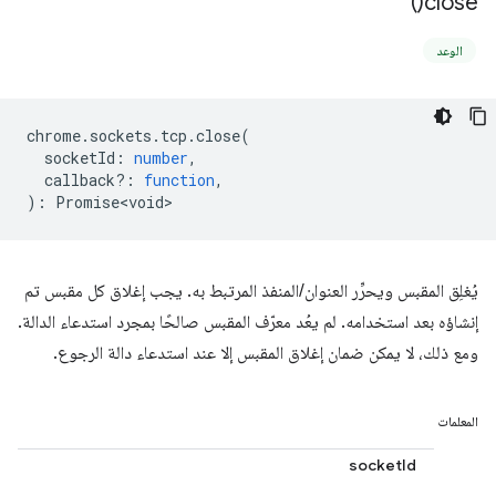
)
close(
الوعد
chrome
.
sockets
.
tcp
.
close
(
socketId
:
number
,
callback?
:
function
,
)
:
Promise<void>
يُغلِق المقبس ويحرِّر العنوان/المنفذ المرتبط به. يجب إغلاق كل مقبس تم
إنشاؤه بعد استخدامه. لم يعُد معرّف المقبس صالحًا بمجرد استدعاء الدالة.
ومع ذلك، لا يمكن ضمان إغلاق المقبس إلا عند استدعاء دالة الرجوع.
المعلمات
socketId