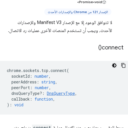
Promise<void>
الإصدار 121 من Chrome والإصدارات الأحدث
لا تتوافق الوعود إلا مع الإصدار Manifest V3 والإصدارات
الأحدث، ويجب أن تستخدم المنصات الأخرى عمليات رد الاتصال.
)
connect(
chrome
.
sockets
.
tcp
.
connect
(
socketId
:
number
,
peerAddress
:
string
,
peerPort
:
number
,
dnsQueryType?
:
DnsQueryType
,
callback
:
function
,
)
:
void
يربط المقبس بجهاز بعيد. عند اكتمال عملية
connect
بنجاح، يتم