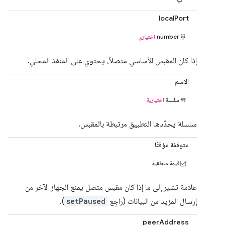
localPort
number
اختياري
إذا كان المقبس الأساسي متصلاً، يحتوي على المنفذ المحلي.
الاسم
سلسلة
اختيارية
سلسلة يحدّدها التطبيق مرتبطة بالمقبس.
متوقفة مؤقتًا
قيمة منطقية
علامة تشير إلى ما إذا كان مقبس متصل يمنع الجهاز الآخر من
إرسال المزيد من البيانات (راجِع
setPaused
).
peerAddress