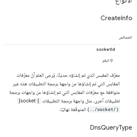
الأنواع
Create
Info
الخصائص
socketId
الرقم
معرّف المقبس الذي تم إنشاؤه حديثًا. يُرجى العلم أنّ معرّفات
المقابس التي تم إنشاؤها من واجهة برمجة التطبيقات هذه غير
متوافقة مع معرّفات المقابس التي تم إنشاؤها من واجهات برمجة
تطبيقات أخرى، مثل واجهة برمجة التطبيقات
[
socket
]
(../socket/)
المتوقّفة نهائيًا.
Dns
Query
Type