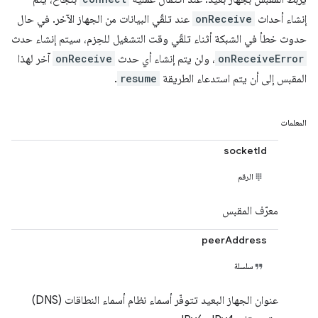
إنشاء أحداث
onReceive
عند تلقّي البيانات من الجهاز الآخر. في حال
حدوث خطأ في الشبكة أثناء تلقّي وقت التشغيل للحِزم، سيتم إنشاء حدث
onReceiveError
، ولن يتم إنشاء أي حدث
onReceive
آخر لهذا
المقبس إلى أن يتم استدعاء الطريقة
resume
.
المعلمات
socketId
الرقم
معرّف المقبس
peerAddress
سلسلة
عنوان الجهاز البعيد تتوفّر أسماء نظام أسماء النطاقات (DNS)