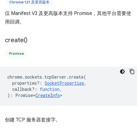
Chrome 121 及更高版本
仅 Manifest V3 及更高版本支持 Promise，其他平台需要使
用回调。
create(
)
Promise
chrome
.
sockets
.
tcpServer
.
create
(
properties?
:
SocketProperties
,
callback?
:
function
,
)
:
Promise<
CreateInfo
>
创建 TCP 服务器套接字。