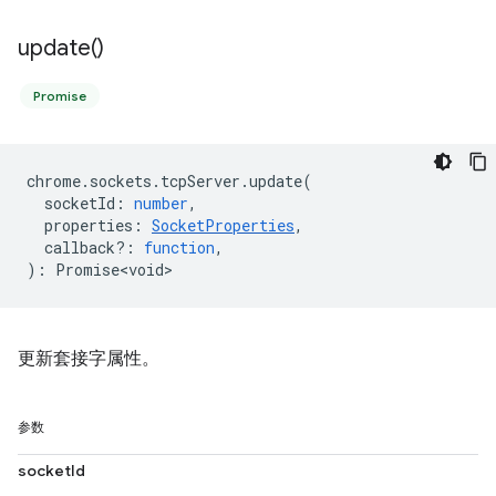
update(
)
Promise
chrome
.
sockets
.
tcpServer
.
update
(
socketId
:
number
,
properties
:
SocketProperties
,
callback?
:
function
,
)
:
Promise<void>
更新套接字属性。
参数
socketId