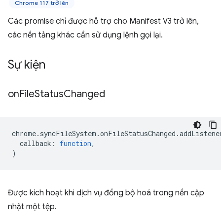
Chrome 117 trở lên
Các promise chỉ được hỗ trợ cho Manifest V3 trở lên,
các nền tảng khác cần sử dụng lệnh gọi lại.
Sự kiện
on
File
Status
Changed
chrome
.
syncFileSystem
.
onFileStatusChanged
.
addListene
callback
:
function
,
)
Được kích hoạt khi dịch vụ đồng bộ hoá trong nền cập
nhật một tệp.