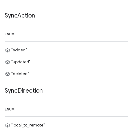
Sync
Action
ENUM
"added"
"updated"
"deleted"
Sync
Direction
ENUM
"local_to_remote"