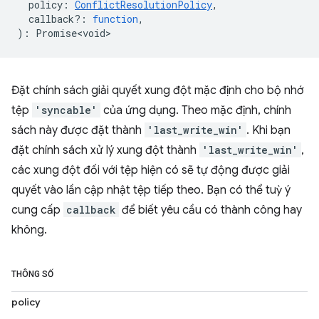
policy
:
ConflictResolutionPolicy
,
callback?
:
function
,
)
:
Promise<void>
Đặt chính sách giải quyết xung đột mặc định cho bộ nhớ
tệp
'syncable'
của ứng dụng. Theo mặc định, chính
sách này được đặt thành
'last_write_win'
. Khi bạn
đặt chính sách xử lý xung đột thành
'last_write_win'
,
các xung đột đối với tệp hiện có sẽ tự động được giải
quyết vào lần cập nhật tệp tiếp theo. Bạn có thể tuỳ ý
cung cấp
callback
để biết yêu cầu có thành công hay
không.
THÔNG SỐ
policy