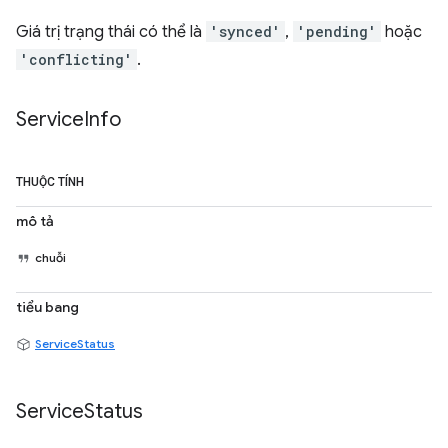
Giá trị trạng thái có thể là
'synced'
,
'pending'
hoặc
'conflicting'
.
Service
Info
THUỘC TÍNH
mô tả
chuỗi
tiểu bang
ServiceStatus
Service
Status