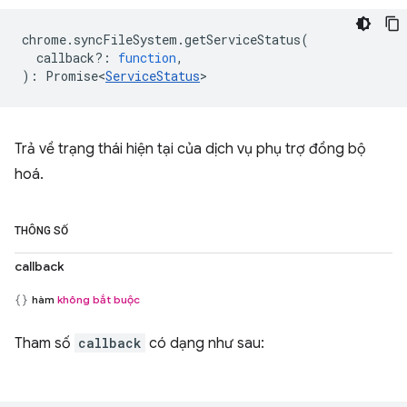
chrome
.
syncFileSystem
.
getServiceStatus
(
callback?
:
function
,
)
:
Promise<
ServiceStatus
>
Trả về trạng thái hiện tại của dịch vụ phụ trợ đồng bộ
hoá.
THÔNG SỐ
callback
hàm
không bắt buộc
Tham số
callback
có dạng như sau: