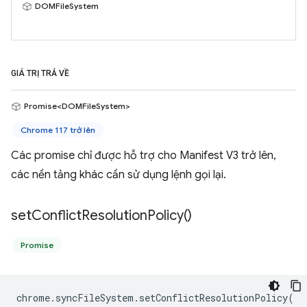
DOMFileSystem
GIÁ TRỊ TRẢ VỀ
Promise<DOMFileSystem>
Chrome 117 trở lên
Các promise chỉ được hỗ trợ cho Manifest V3 trở lên,
các nền tảng khác cần sử dụng lệnh gọi lại.
set
Conflict
Resolution
Policy(
)
Promise
chrome
.
syncFileSystem
.
setConflictResolutionPolicy
(