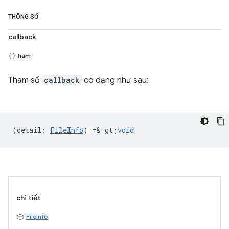
THÔNG SỐ
callback
hàm
Tham số
callback
có dạng như sau:
(
detail
:
FileInfo
) =& gt;
void
chi tiết
FileInfo