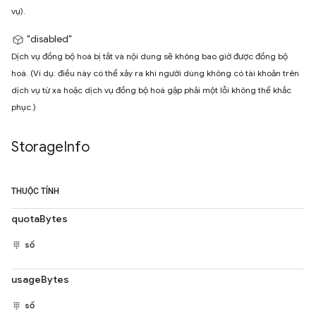
vụ).
"disabled"
Dịch vụ đồng bộ hoá bị tắt và nội dung sẽ không bao giờ được đồng bộ
hoá. (Ví dụ: điều này có thể xảy ra khi người dùng không có tài khoản trên
dịch vụ từ xa hoặc dịch vụ đồng bộ hoá gặp phải một lỗi không thể khắc
phục.)
Storage
Info
THUỘC TÍNH
quotaBytes
số
usageBytes
số