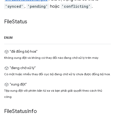
'synced'
,
'pending'
hoặc
'conflicting'
.
File
Status
ENUM
"đã đồng bộ hoá"
Không xung đột và không có thay đổi nào đang chờ xử lý trên máy.
"đang chờ xử lý"
Có một hoặc nhiều thay đổi cục bộ đang chờ xử lý chưa được đồng bộ hoá.
"xung đột"
Tệp xung đột với phiên bản từ xa và bạn phải giải quyết theo cách thủ
công.
File
Status
Info