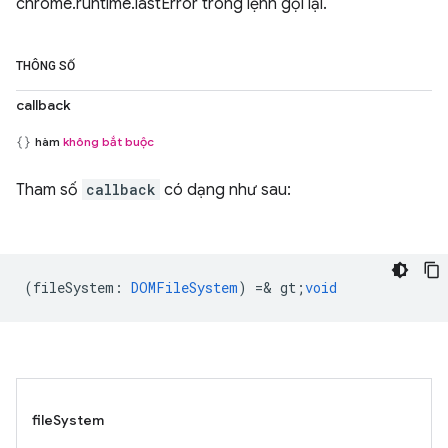
chrome.runtime.lastError trong lệnh gọi lại.
THÔNG SỐ
callback
hàm
không bắt buộc
Tham số
callback
có dạng như sau:
(
fileSystem
:
DOMFileSystem
) =& gt;
void
fileSystem