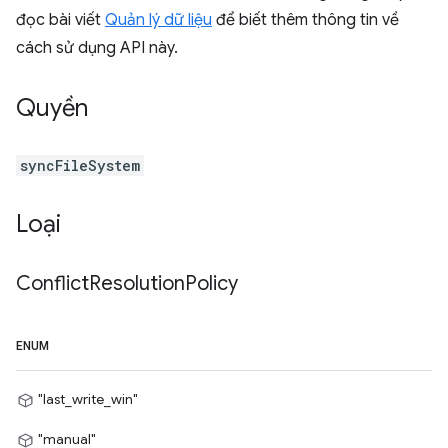
đọc bài viết
Quản lý dữ liệu
để biết thêm thông tin về
cách sử dụng API này.
Quyền
syncFileSystem
Loại
Conflict
Resolution
Policy
ENUM
"last_write_win"
"manual"