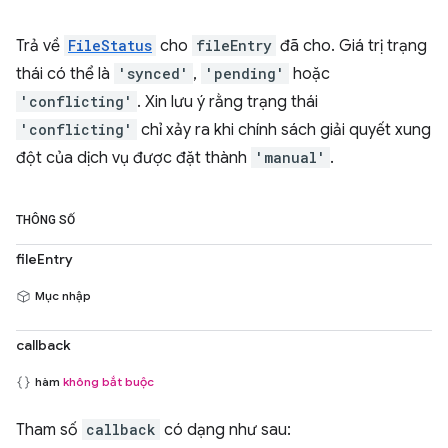
Trả về
FileStatus
cho
fileEntry
đã cho. Giá trị trạng
thái có thể là
'synced'
,
'pending'
hoặc
'conflicting'
. Xin lưu ý rằng trạng thái
'conflicting'
chỉ xảy ra khi chính sách giải quyết xung
đột của dịch vụ được đặt thành
'manual'
.
THÔNG SỐ
fileEntry
Mục nhập
callback
hàm
không bắt buộc
Tham số
callback
có dạng như sau: