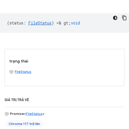
(
status
:
FileStatus
) =& gt;
void
trạng thái
FileStatus
GIÁ TRỊ TRẢ VỀ
Promise<
FileStatus
>
Chrome 117 trở lên