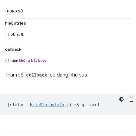
THÔNG SỐ
fileEntries
object[]
callback
hàm
không bắt buộc
Tham số
callback
có dạng như sau:
(
status
:
FileStatusInfo
[]) =& gt;
void