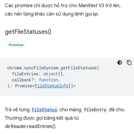
Các promise chỉ được hỗ trợ cho Manifest V3 trở lên,
các nền tảng khác cần sử dụng lệnh gọi lại.
get
File
Statuses(
)
Promise
chrome
.
syncFileSystem
.
getFileStatuses
(
fileEntries
:
object
[],
callback?
:
function
,
)
:
Promise<
FileStatusInfo
[]
>
Trả về từng
FileStatus
cho mảng
fileEntry
đã cho.
Thường được gọi bằng kết quả từ
dirReader.readEntries().