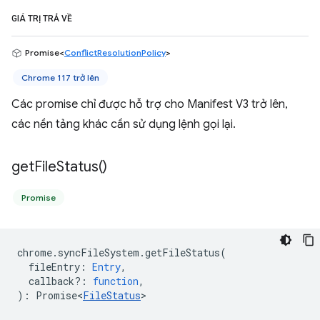
GIÁ TRỊ TRẢ VỀ
Promise<
ConflictResolutionPolicy
>
Chrome 117 trở lên
Các promise chỉ được hỗ trợ cho Manifest V3 trở lên,
các nền tảng khác cần sử dụng lệnh gọi lại.
get
File
Status(
)
Promise
chrome
.
syncFileSystem
.
getFileStatus
(
fileEntry
:
Entry
,
callback?
:
function
,
)
:
Promise<
FileStatus
>