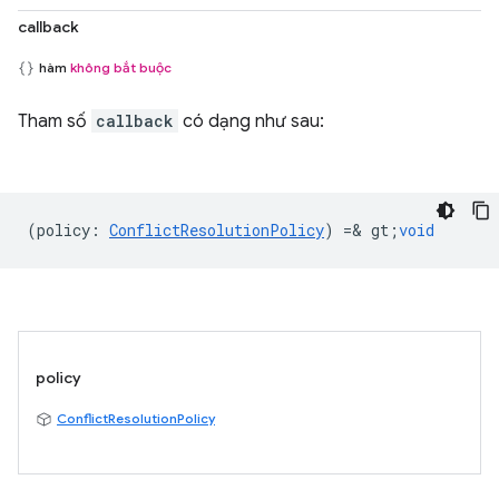
callback
hàm
không bắt buộc
Tham số
callback
có dạng như sau:
(
policy
:
ConflictResolutionPolicy
) =& gt;
void
policy
ConflictResolutionPolicy