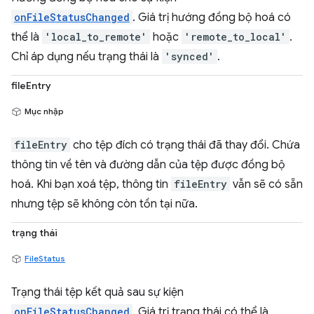
onFileStatusChanged
. Giá trị hướng đồng bộ hoá có
thể là
'local_to_remote'
hoặc
'remote_to_local'
.
Chỉ áp dụng nếu trạng thái là
'synced'
.
fileEntry
Mục nhập
fileEntry
cho tệp đích có trạng thái đã thay đổi. Chứa
thông tin về tên và đường dẫn của tệp được đồng bộ
hoá. Khi bạn xoá tệp, thông tin
fileEntry
vẫn sẽ có sẵn
nhưng tệp sẽ không còn tồn tại nữa.
trạng thái
FileStatus
Trạng thái tệp kết quả sau sự kiện
onFileStatusChanged
. Giá trị trạng thái có thể là