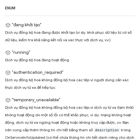
ENUM
"đang khởi tạo"
Dịch vụ đồng bộ hoá đang được khởi tạo (ví dụ: khôi phục dữ liệu từ cơ sở
dữ liệu, kiểm tra khả năng kết nối và xác thực với dịch vụ, v.v.).
"running"
Dịch vụ đồng bộ hoá đang hoạt động.
"authentication_required"
Dịch vụ đồng bộ hoá không đồng bộ hoá các tệp vì người dùng cần xác
thực dịch vụ từ xa để tiếp tục.
"temporary_unavailable"
Dịch vụ đồng bộ hoá không đồng bộ hoá các tệp vì dịch vụ từ xa (tạm thời)
không hoạt động do một số lỗi có thể khắc phục, ví dụ: mạng không hoạt
động, dịch vụ từ xa ngừng hoạt động hoặc không truy cập được, v.v. Bạn
nên cung cấp thêm thông tin chi tiết bằng tham số
trong
description
OnServiceInfoUpdated (có thể chứa thông tin chi tiết dành riêng cho dịch