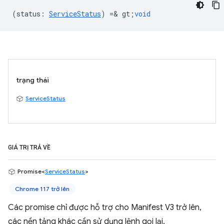
(
status
:
ServiceStatus
) =& gt;
void
trạng thái
ServiceStatus
GIÁ TRỊ TRẢ VỀ
Promise<
ServiceStatus
>
Chrome 117 trở lên
Các promise chỉ được hỗ trợ cho Manifest V3 trở lên,
các nền tảng khác cần sử dụng lệnh gọi lại.