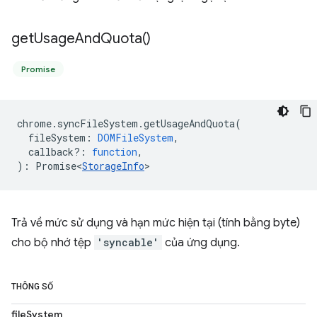
get
Usage
And
Quota(
)
Promise
chrome
.
syncFileSystem
.
getUsageAndQuota
(
fileSystem
:
DOMFileSystem
,
callback?
:
function
,
)
:
Promise<
StorageInfo
>
Trả về mức sử dụng và hạn mức hiện tại (tính bằng byte)
cho bộ nhớ tệp
'syncable'
của ứng dụng.
THÔNG SỐ
fileSystem