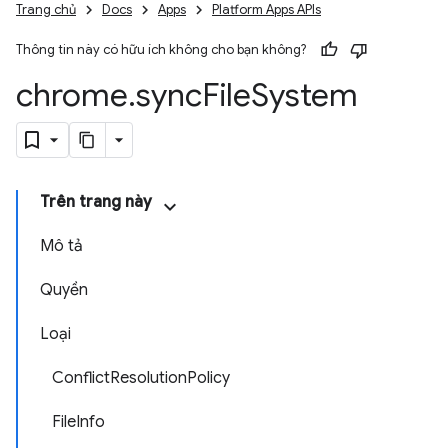
Trang chủ
Docs
Apps
Platform Apps APIs
Thông tin này có hữu ích không cho bạn không?
chrome
.
sync
File
System
Trên trang này
Mô tả
Quyền
Loại
ConflictResolutionPolicy
FileInfo