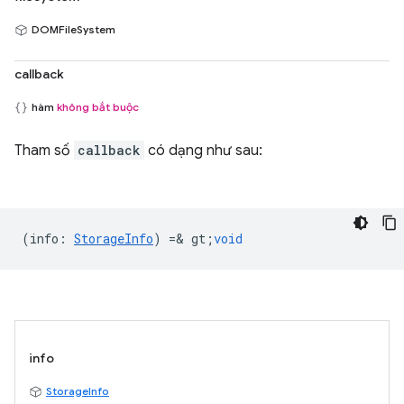
DOMFileSystem
callback
hàm
không bắt buộc
Tham số
callback
có dạng như sau:
(
info
:
StorageInfo
) =& gt;
void
info
StorageInfo