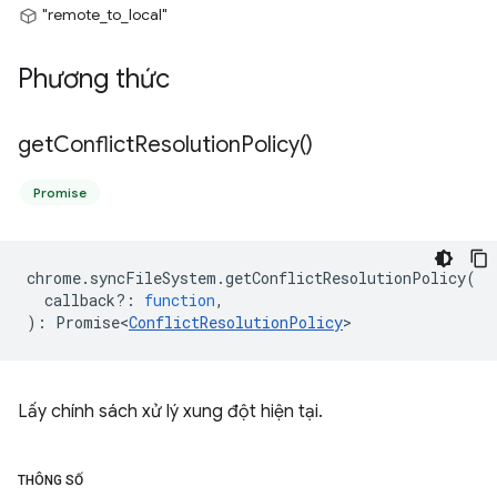
"remote_to_local"
Phương thức
get
Conflict
Resolution
Policy(
)
Promise
chrome
.
syncFileSystem
.
getConflictResolutionPolicy
(
callback?
:
function
,
)
:
Promise<
ConflictResolutionPolicy
>
Lấy chính sách xử lý xung đột hiện tại.
THÔNG SỐ