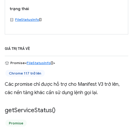
trạng thái
FileStatusInfo
[]
GIÁ TRỊ TRẢ VỀ
Promise<
FileStatusInfo
[]>
Chrome 117 trở lên
Các promise chỉ được hỗ trợ cho Manifest V3 trở lên,
các nền tảng khác cần sử dụng lệnh gọi lại.
get
Service
Status(
)
Promise