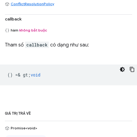
ConflictResolutionPolicy
callback
hàm
không bắt buộc
Tham số
callback
có dạng như sau:
() =& gt;
void
GIÁ TRỊ TRẢ VỀ
Promise<void>