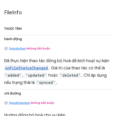
File
Info
THUỘC TÍNH
hành động
SyncAction
không bắt buộc
Đã thực hiện thao tác đồng bộ hoá để kích hoạt sự kiện
onFileStatusChanged
. Giá trị của thao tác có thể là
'added'
,
'updated'
hoặc
'deleted'
. Chỉ áp dụng
nếu trạng thái là
'synced'
.
chỉ đường
SyncDirection
không bắt buộc
Hướng đồng bộ hoá cho sự kiện