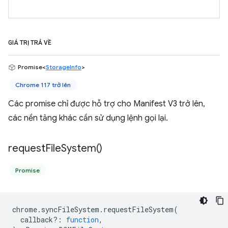
GIÁ TRỊ TRẢ VỀ
Promise<
StorageInfo
>
Chrome 117 trở lên
Các promise chỉ được hỗ trợ cho Manifest V3 trở lên,
các nền tảng khác cần sử dụng lệnh gọi lại.
request
File
System(
)
Promise
chrome
.
syncFileSystem
.
requestFileSystem
(
callback?
:
function
,