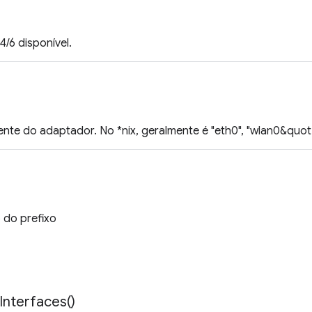
/6 disponível.
nte do adaptador. No *nix, geralmente é "eth0", "wlan0&quot
do prefixo
Interfaces(
)