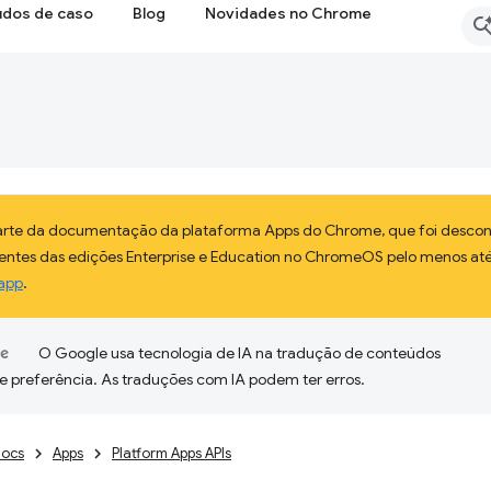
udos de caso
Blog
Novidades no Chrome
parte da documentação da plataforma Apps do Chrome, que foi descon
lientes das edições Enterprise e Education no ChromeOS pelo menos até
app
.
O Google usa tecnologia de IA na tradução de conteúdos
e preferência. As traduções com IA podem ter erros.
ocs
Apps
Platform Apps APIs