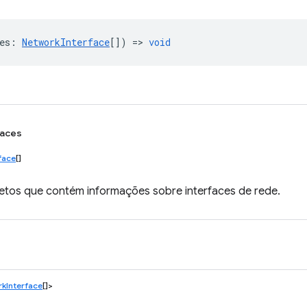
es
:
NetworkInterface
[]) =>
void
faces
face
[]
jetos que contém informações sobre interfaces de rede.
kInterface
[]>