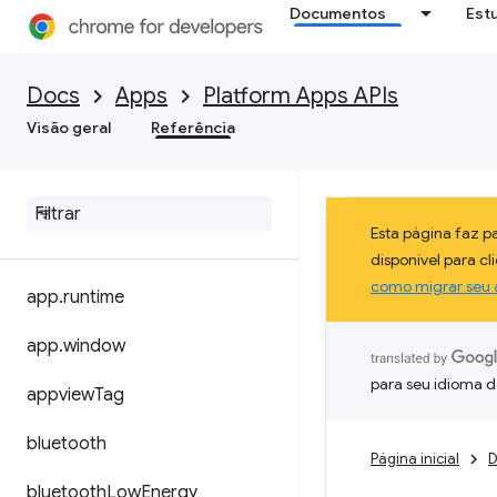
Documentos
Est
Docs
Apps
Platform Apps APIs
Visão geral
Referência
Esta página faz 
disponível para c
como migrar seu 
app
.
runtime
app
.
window
para seu idioma d
appview
Tag
bluetooth
Página inicial
D
bluetooth
Low
Energy