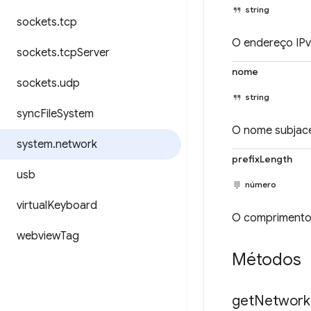
string
sockets
.
tcp
O endereço IPv4
sockets
.
tcp
Server
nome
sockets
.
udp
string
sync
File
System
O nome subjace
system
.
network
prefixLength
usb
número
virtual
Keyboard
O comprimento 
webview
Tag
Métodos
get
Network