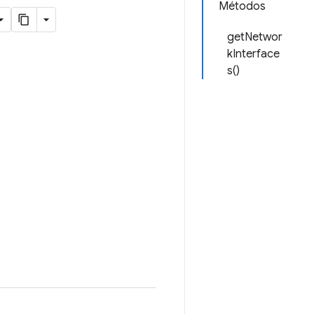
Métodos
getNetwor
kInterface
s()