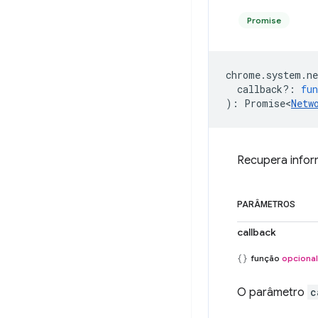
Promise
chrome
.
system
.
ne
callback?
:
fun
)
:
Promise<
Netw
Recupera infor
PARÂMETROS
callback
função
opcional
O parâmetro
c