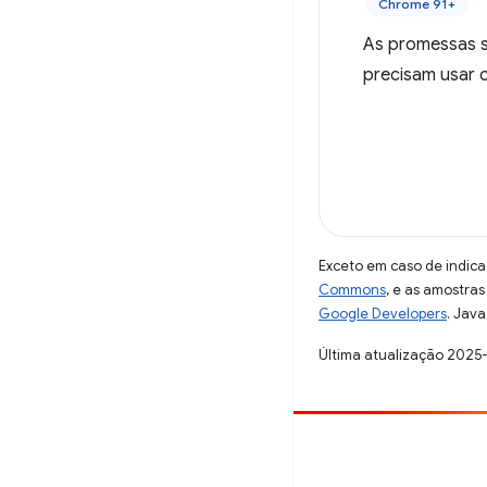
Chrome 91+
As promessas s
precisam usar c
Exceto em caso de indica
Commons
, e as amostra
Google Developers
. Java
Última atualização 2025
Contribuir