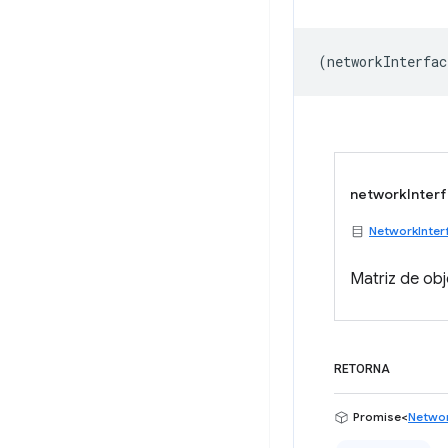
(
networkInterfac
networkInter
NetworkInter
Matriz de ob
RETORNA
Promise<
Networ