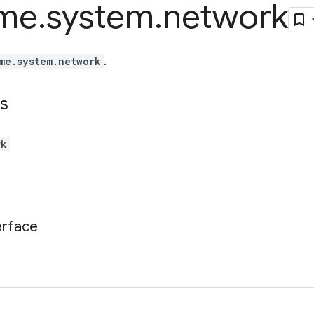
me
.
system
.
network
me.system.network
.
s
rk
erface