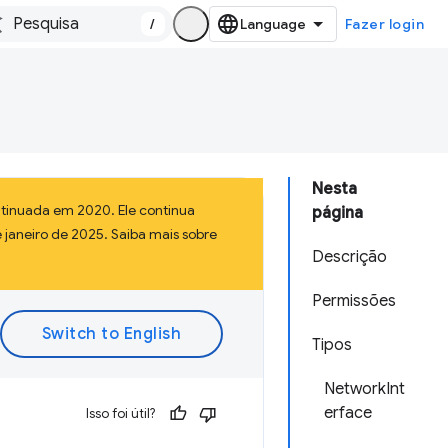
/
Fazer login
Nesta
tinuada em 2020. Ele continua
página
 janeiro de 2025. Saiba mais sobre
Descrição
Permissões
Tipos
NetworkInt
erface
Isso foi útil?