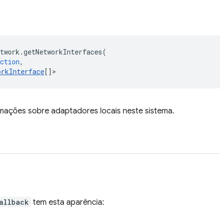
twork
.
getNetworkInterfaces
(
ction
,
orkInterface
[]
>
mações sobre adaptadores locais neste sistema.
allback
tem esta aparência: