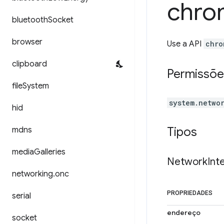
chro
bluetooth
Socket
browser
Use a API
chro
clipboard
Permissõe
file
System
system.netwo
hid
Tipos
mdns
media
Galleries
Network
Int
networking
.
onc
PROPRIEDADES
serial
endereço
socket