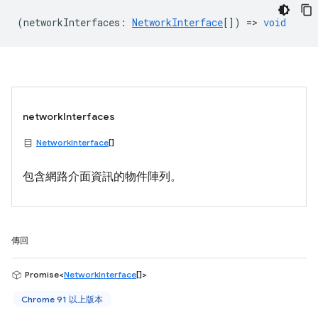
(
networkInterfaces
:
NetworkInterface
[]) =>
void
networkInterfaces
NetworkInterface
[]
包含網路介面資訊的物件陣列。
傳回
Promise<
NetworkInterface
[]>
Chrome 91 以上版本