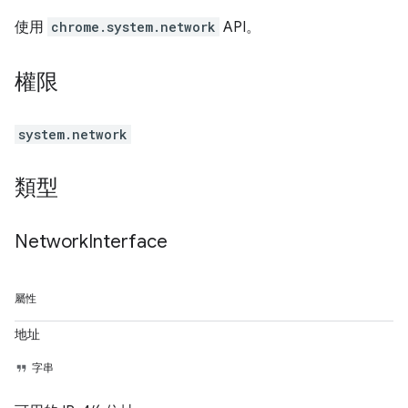
使用
chrome.system.network
API。
權限
system.network
類型
Network
Interface
屬性
地址
字串