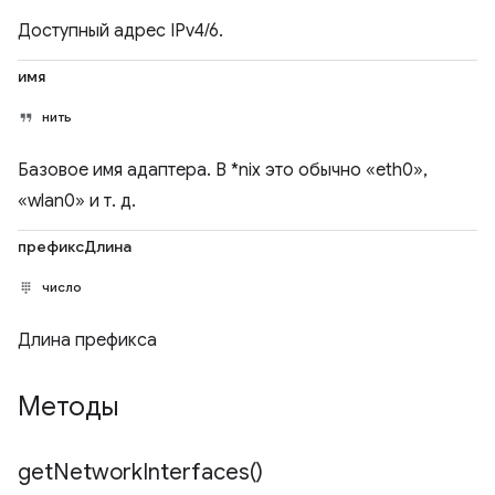
Доступный адрес IPv4/6.
имя
нить
Базовое имя адаптера. В *nix это обычно «eth0»,
«wlan0» и т. д.
префиксДлина
число
Длина префикса
Методы
get
Network
Interfaces(
)