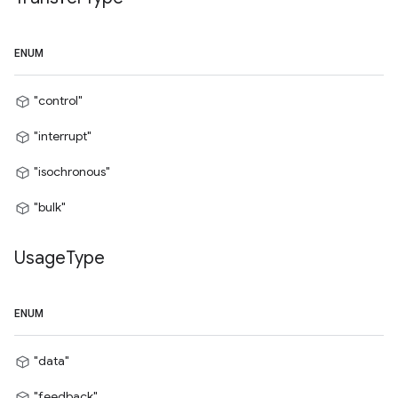
ENUM
"control"
"interrupt"
"isochronous"
"bulk"
Usage
Type
ENUM
"data"
"feedback"