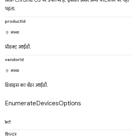
सिर्फ़ Chrome OS पर उपलब्ध है. इसका असर अन्य प्लैटफ़ॉर्म पर नहीं
पड़ता.
productId
संख्या
प्रॉडक्ट आईडी.
vendorId
संख्या
डिवाइस का वेंडर आईडी.
Enumerate
Devices
Options
प्रॉपर्टी
फ़िल्टर