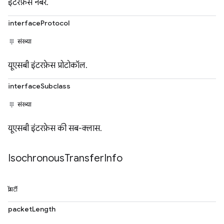
इंटरफ़ेस नंबर.
interfaceProtocol
संख्या
यूएसबी इंटरफ़ेस प्रोटोकॉल.
interfaceSubclass
संख्या
यूएसबी इंटरफ़ेस की सब-क्लास.
Isochronous
Transfer
Info
प्रॉपर्टी
packetLength