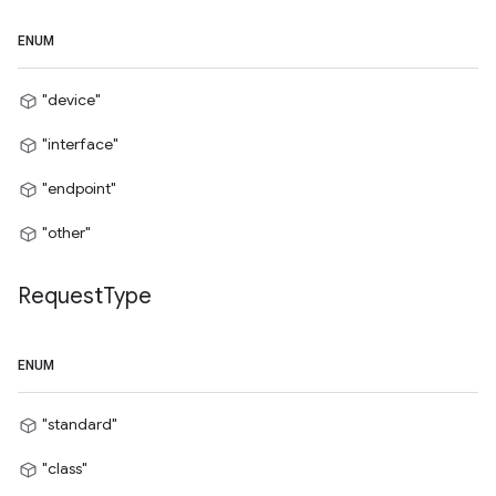
ENUM
"device"
"interface"
"endpoint"
"other"
Request
Type
ENUM
"standard"
"class"