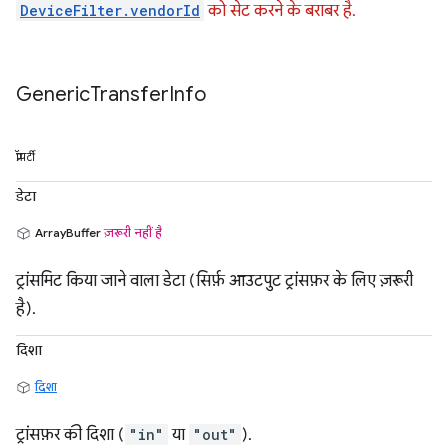
DeviceFilter.vendorId
को सेट करने के बराबर है.
Generic
Transfer
Info
प्रॉपर्टी
डेटा
ArrayBuffer
ज़रूरी नहीं है
ट्रांसमिट किया जाने वाला डेटा (सिर्फ़ आउटपुट ट्रांसफ़र के लिए ज़रूरी
है).
दिशा
दिशा
ट्रांसफ़र की दिशा (
"in"
या
"out"
).